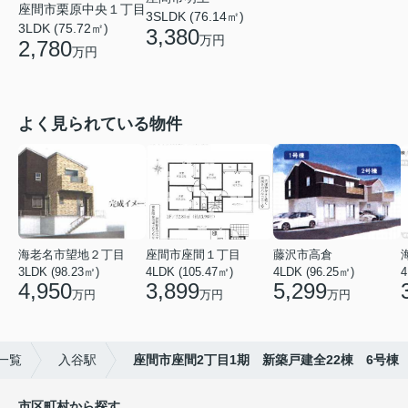
座間市栗原中央１丁目
3SLDK (76.14㎡)
3LDK (75.72㎡)
3,380
万円
2,780
万円
よく見られている物件
海老名市望地２丁目
座間市座間１丁目
藤沢市高倉
3LDK (98.23㎡)
4LDK (105.47㎡)
4LDK (96.25㎡)
4
4,950
3,899
5,299
万円
万円
万円
一覧
入谷駅
座間市座間2丁目1期 新築戸建全22棟 6号棟
市区町村から探す