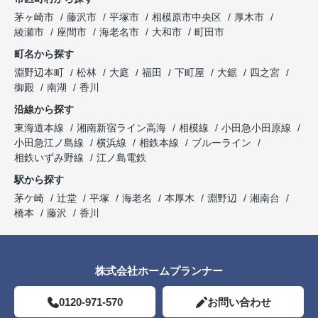
茅ヶ崎市
藤沢市
平塚市
相模原市中央区
厚木市
綾瀬市
座間市
海老名市
大和市
町田市
町名から探す
淵野辺本町
松林
大庭
福田
下町屋
大鋸
四之宮
御殿
南湖
香川
沿線から探す
東海道本線
湘南新宿ライン高海
相模線
小田急小田原線
小田急江ノ島線
横浜線
相鉄本線
ブルーライン
相鉄いずみ野線
江ノ島電鉄
駅から探す
茅ケ崎
辻堂
平塚
海老名
本厚木
淵野辺
湘南台
橋本
藤沢
香川
株式会社ホームプランナー
0120-971-570
お問い合わせ