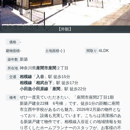
【外観】
-
価格
-
-(-)
4LDK
建物面積
土地面積
間取り
新築
築年数
神奈川県
座間市
座間
２丁目
所在地
相模線
「
入谷
」駅 徒歩15分
交通
相模線
「
相武台下
」駅 徒歩17分
小田急小田原線
「
座間
」駅 徒歩22分
ぜひ一度見ていただきたい、「座間市座間2丁目1期
備考
新築戸建全22棟 6号棟 」です。徒歩1分の距離に座間
市立西中学校があるのも魅力。2026年2月築の物件とな
っており、設備も充実しています。こちらは清潔感のあ
る新築戸建て物件です。相模線入谷近くの地域情報を知
り尽くしたホームプランナーのスタッフが、お客様の不