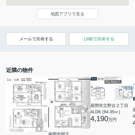
地図アプリで見る
メールで共有する
LINEで共有する
近隣の物件
座間市立野台２丁目
4LDK (94.39㎡)
4
4,190
万円
座間市明王