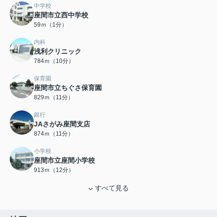
中学校
座間市立西中学校
59ｍ（1分）
内科
浅利クリニック
784ｍ（10分）
保育園
座間市立ちぐさ保育園
829ｍ（11分）
銀行
JAさがみ座間支店
874ｍ（11分）
小学校
座間市立座間小学校
913ｍ（12分）
すべて見る