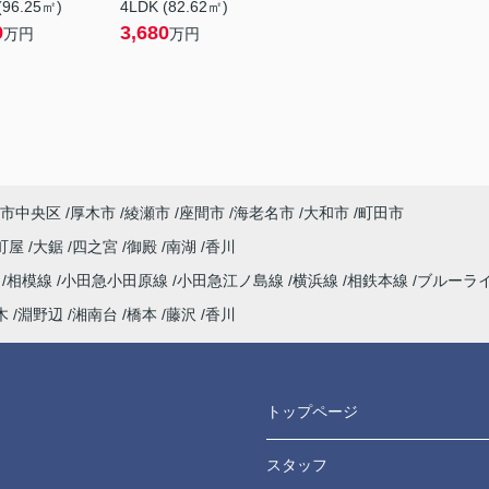
(96.25㎡)
4LDK (82.62㎡)
9
3,680
万円
万円
市中央区
厚木市
綾瀬市
座間市
海老名市
大和市
町田市
町屋
大鋸
四之宮
御殿
南湖
香川
海
相模線
小田急小田原線
小田急江ノ島線
横浜線
相鉄本線
ブルーラ
木
淵野辺
湘南台
橋本
藤沢
香川
トップページ
スタッフ