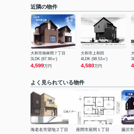
近隣の物件
大和市南林間７丁目
大和市上和田
3LDK (87.90㎡)
4LDK (98.53㎡)
3
4,599
4,580
4
万円
万円
よく見られている物件
海老名市望地２丁目
座間市座間１丁目
藤沢市