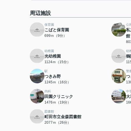
周辺施設
保育園
公
こばと保育園
私
699ｍ（9分）
館
8
幼稚園
幼
光幼稚園
鶴
1124ｍ（15分）
1
駅
警
つきみ野
つ
1245ｍ（16分）
1
内科
中
田園クリニック
大
1476ｍ（19分）
1
図書館
町田市立金森図書館
2077ｍ（26分）