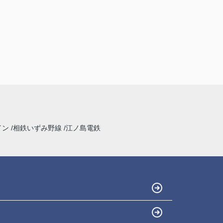
イン
相鉄いずみ野線
江ノ島電鉄