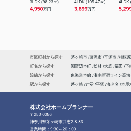
3LDK (98.23㎡)
4LDK (105.47㎡)
4LDK 
4,950
3,899
5,29
万円
万円
市区町村から探す
茅ヶ崎市
藤沢市
平塚市
相模原
町名から探す
淵野辺本町
松林
大庭
福田
下
沿線から探す
東海道本線
湘南新宿ライン高
駅から探す
茅ケ崎
辻堂
平塚
海老名
本厚
株式会社ホームプランナー
〒253-0056
神奈川県茅ヶ崎市共恵2-8-33
営業時間：
9:30～20：00