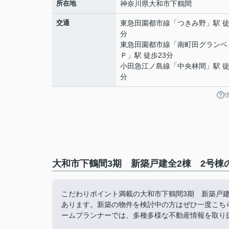
所在地
神奈川県
大和市
下鶴間
交通
東急田園都市線
「
つきみ野
」駅 徒
分
東急田園都市線
「
南町田グランベ
Ｐ
」駅 徒歩23分
小田急江ノ島線
「
中央林間
」駅 徒
分
大和市下鶴間3期 新築戸建全2棟 2号棟
こだわりポイント満載の大和市下鶴間3期 新築戸建
あります。新築の物件を検討中の方はぜひ一度こち
ームプランナーでは、多種多様な不動産情報を取り