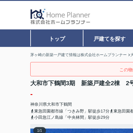
トップ
戸建てを探す
茅ヶ崎の新築一戸建て情報は株式会社ホームプランナー
この物
大和市下鶴間3期 新築戸建全2棟 2
-
神奈川県
大和市
下鶴間
東急田園都市線「つきみ野」駅徒歩17分
東急田園
小田急江ノ島線「中央林間」駅徒歩29分
1
/
1