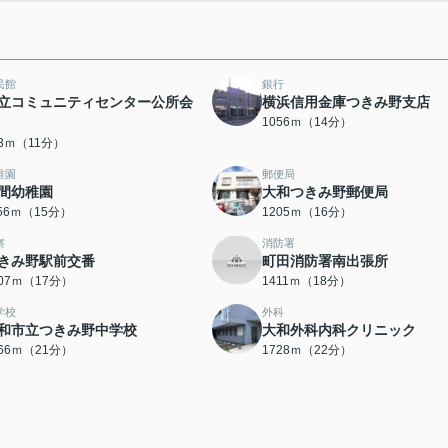
民館
銀行
立コミュニティセンター公所会
横浜信用金庫つきみ野支店
1056ｍ（14分）
03ｍ（11分）
稚園
郵便局
間幼稚園
大和つきみ野郵便局
156ｍ（15分）
1205ｍ（16分）
察
消防署
きみ野駅前交番
町田消防署南出張所
307ｍ（17分）
1411ｍ（18分）
学校
外科
和市立つきみ野中学校
大和外科内科クリニック
666ｍ（21分）
1728ｍ（22分）