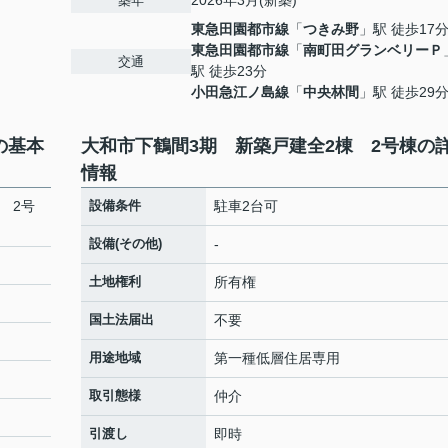
2026年3月(新築)
築年
東急田園都市線
「
つきみ野
」駅 徒歩17
東急田園都市線
「
南町田グランベリーＰ
交通
駅 徒歩23分
小田急江ノ島線
「
中央林間
」駅 徒歩29
の基本
大和市下鶴間3期 新築戸建全2棟 2号棟の
情報
 2号
設備条件
駐車2台可
設備(その他)
-
土地権利
所有権
国土法届出
不要
用途地域
第一種低層住居専用
取引態様
仲介
引渡し
即時