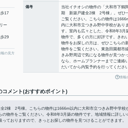
備考
当社イチオシの物件の「大和市下鶴間
歩17
期 新築戸建全2棟 2号棟」。ぜひ
ご覧ください。こちらの物件は1666
リー
内に大和市立つきみ野中学校があり
す。室内も広々とした、令和8年3月
歩29
物件で、多くの方に好評です。きれ
物件をお探しの方は、ぜひこちらの
物件をご覧ください。東急田園都市
情報の見方
きみ野周辺で気になる物件が見つか
なら、ホームプランナーまでご連絡
だいてから内覧予約を行ってくださ
情報
のコメント(おすすめポイント)
全2棟 2号棟。こちらの物件は1666m以内に大和市立つきみ野中学校
らの物件をご覧ください。令和8年3月築の物件です。地域情報に詳しい
扱っておりますので、きっとお探しの物件を見つけることができます。