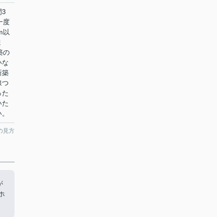
3
一度
m以
ま
築の
いな
新築
線つ
った
いた
い。
の見方
が
ホ