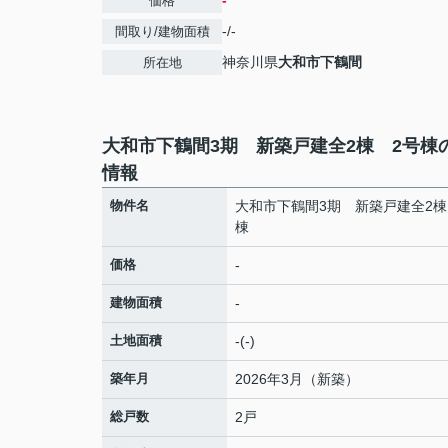
-
価格
-/-
間取り/建物面積
神奈川県
大和市
下鶴間
所在地
大和市下鶴間3期 新築戸建全2棟 2号棟
情報
物件名
大和市下鶴間3期 新築戸建全2棟
棟
価格
-
建物面積
-
土地面積
-(-)
築年月
2026年3月（新築）
総戸数
2戸