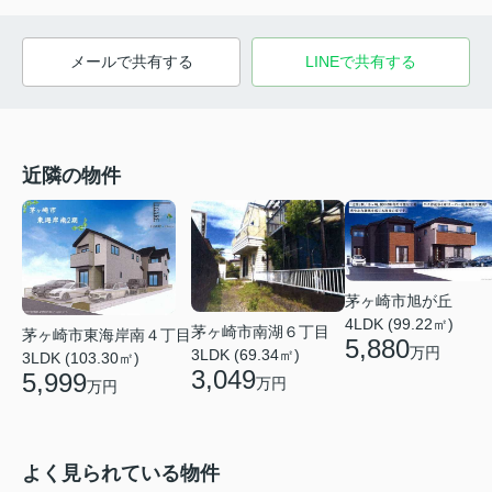
メールで共有する
LINEで共有する
近隣の物件
茅ヶ崎市旭が丘
4LDK (99.22㎡)
茅ヶ崎市南湖６丁目
茅ヶ崎市東海岸南４丁目
5,880
万円
3LDK (69.34㎡)
3LDK (103.30㎡)
3,049
5,999
万円
万円
よく見られている物件