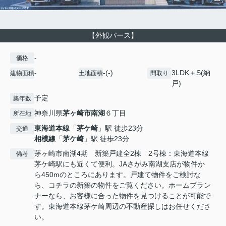
【外観パース】
-
価格
-
-(-)
3LDK＋S(納
建物面積
土地面積
間取り
戸)
予定
築年数
神奈川県
茅ヶ崎市
南湖
６丁目
所在地
東海道本線
「
茅ケ崎
」駅 徒歩23分
交通
相模線
「
茅ケ崎
」駅 徒歩23分
茅ヶ崎市南湖4期 新築戸建全2棟 2号棟：東海道本線
備考
茅ケ崎駅にも近くて便利。JAさがみ南湖支店が物件か
ら450mのところにあります。戸建て物件をご検討な
ら、コチラの新築の物件をご覧ください。ホームプラン
ナーなら、お客様に合った物件を見つけることが可能で
す。東海道本線茅ケ崎周辺の不動産探しはお任せくださ
い。