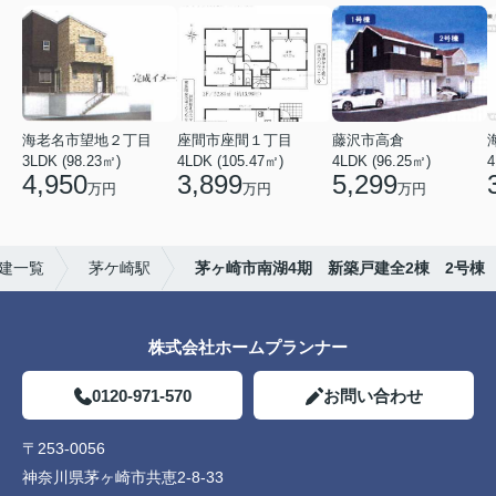
海老名市望地２丁目
座間市座間１丁目
藤沢市高倉
3LDK (98.23㎡)
4LDK (105.47㎡)
4LDK (96.25㎡)
4
4,950
3,899
5,299
万円
万円
万円
建一覧
茅ケ崎駅
茅ヶ崎市南湖4期 新築戸建全2棟 2号棟
株式会社ホームプランナー
0120-971-570
お問い合わせ
〒253-0056
神奈川県茅ヶ崎市共恵2-8-33