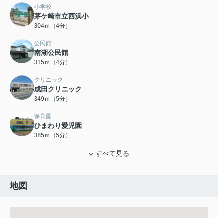
小学校
茅ケ崎市立西浜小
304ｍ（4分）
公民館
南湖公民館
315ｍ（4分）
クリニック
成田クリニック
349ｍ（5分）
保育園
ひまわり愛児園
385ｍ（5分）
すべて見る
地図