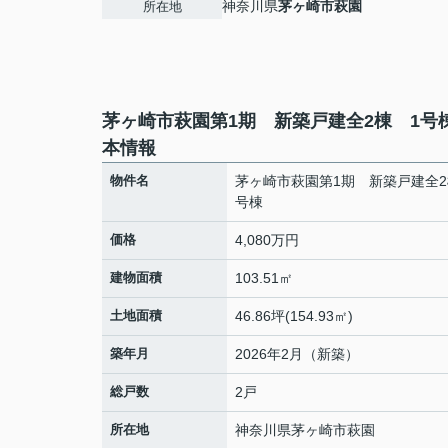
神奈川県
茅ヶ崎市
萩園
所在地
茅ヶ崎市萩園第1期 新築戸建全2棟 1号
本情報
物件名
茅ヶ崎市萩園第1期 新築戸建全2
号棟
価格
4,080万円
建物面積
103.51㎡
土地面積
46.86坪(154.93㎡)
築年月
2026年2月（新築）
総戸数
2戸
所在地
神奈川県
茅ヶ崎市
萩園