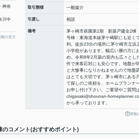
分 神奈
取引態様
一般媒介
神奈川中
引渡し
相談
備考
茅ヶ崎市萩園第1期 新築戸建全2棟
情報の見方
号棟：東海道本線茅ケ崎駅にも近く
利。徒歩23分の場所に茅ケ崎市立浜
小学校があります。幅広い層の方に
め。令和8年2月築の室内も広々とし
件で来客応対にも安心です。地盤が
と大惨事になりかねませんので地盤
はとても大切です。茅ヶ崎市にある
て探しのご依頼を、ホームプランナ
お申し付け下さい。ご要望やご質問
chigasaki@shounan-homeplanner.co
から承っております。
情報
棟のコメント(おすすめポイント)