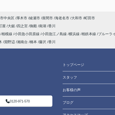
市中央区
厚木市
綾瀬市
座間市
海老名市
大和市
町田市
町屋
大鋸
四之宮
御殿
南湖
香川
海
相模線
小田急小田原線
小田急江ノ島線
横浜線
相鉄本線
ブルーラ
木
淵野辺
湘南台
橋本
藤沢
香川
トップページ
スタッフ
お客様の声
0120-971-570
ブログ