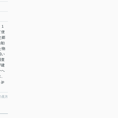
 1
て便
之郷
お勧
た物
弱い
調査
戸建
ーへ
は、
.jp
の見方