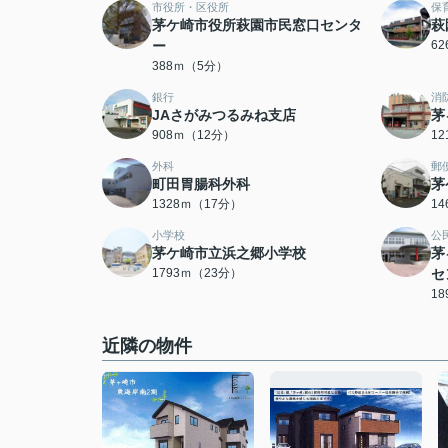
市役所・区役所
保
茅ケ崎市役所萩園市民窓口センタ
萩
ー
6
388ｍ（5分）
銀行
消
JAさがみつるみね支店
茅
908ｍ（12分）
1
外科
郵
町田胃腸科外科
茅
1328ｍ（17分）
1
小学校
公
茅ケ崎市立浜之郷小学校
茅
1793ｍ（23分）
セ
1
近隣の物件