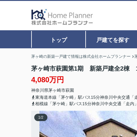
トップ
戸建てを探す
茅ヶ崎の新築一戸建て情報は株式会社ホームプランナー
茅ヶ崎市萩園第1期 新築戸建全2棟 
4,080万円
神奈川県
茅ヶ崎市
萩園
東海道本線「茅ケ崎」駅バス15分神奈川中央交通「
相模線「茅ケ崎」駅バス15分神奈川中央交通「走内
1
/
2