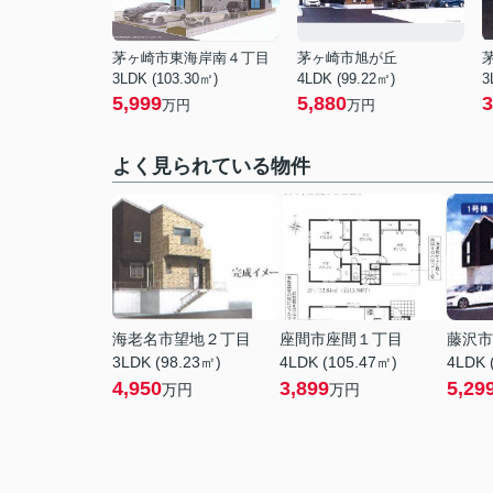
茅ヶ崎市東海岸南４丁目
茅ヶ崎市旭が丘
3LDK (103.30㎡)
4LDK (99.22㎡)
3
5,999
5,880
3
万円
万円
よく見られている物件
海老名市望地２丁目
座間市座間１丁目
藤沢市
3LDK (98.23㎡)
4LDK (105.47㎡)
4LDK 
4,950
3,899
5,29
万円
万円