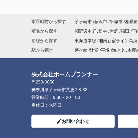
市区町村から探す
茅ヶ崎市
藤沢市
平塚市
相模原
町名から探す
淵野辺本町
松林
大庭
福田
下
沿線から探す
東海道本線
湘南新宿ライン高
駅から探す
茅ケ崎
辻堂
平塚
海老名
本厚
株式会社ホームプランナー
〒253-0056
神奈川県茅ヶ崎市共恵2-8-33
営業時間：
9:30～20：00
定休日：
水曜日
お問い合わせ