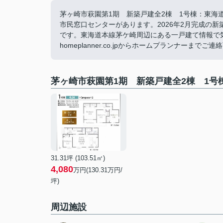
茅ヶ崎市萩園第1期 新築戸建全2棟 1号棟：東海
市民窓口センターがあります。2026年2月完成の
です。東海道本線茅ケ崎周辺にある一戸建て情報で気になる点が
homeplanner.co.jpからホームプランナーまでご
茅ヶ崎市萩園第1期 新築戸建全2棟 1号
31.31坪 (103.51㎡)
4,080
万円(130.31万円/
坪)
周辺施設