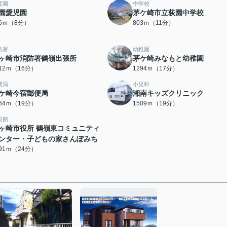
育園
中学校
園愛児園
茅ケ崎市立荻園中学校
26ｍ（8分）
803ｍ（11分）
防署
幼稚園
ヶ崎市消防署鶴嶺出張所
茅ケ崎みなもと幼稚園
212ｍ（16分）
1294ｍ（17分）
便局
小児科
ケ崎今宿郵便局
湘南キッズクリニック
464ｍ（19分）
1509ｍ（19分）
民館
ヶ崎市役所 鶴嶺東コミュニティ
ンター・子どもの家さんぽみち
891ｍ（24分）