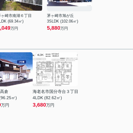
茅ヶ崎市南湖６丁目
茅ヶ崎市旭が丘
LDK (69.34㎡)
3SLDK (102.06㎡)
,049
5,880
万円
万円
高倉
海老名市国分寺台３丁目
(96.25㎡)
4LDK (82.62㎡)
9
3,680
万円
万円