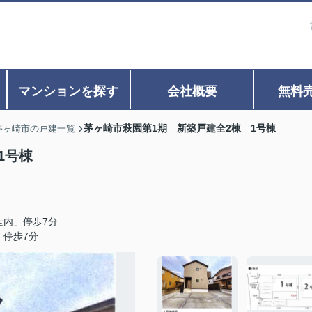
マンションを探す
会社概要
無料
茅ヶ崎市萩園第1期 新築戸建全2棟 1号棟
茅ヶ崎市の戸建一覧
1号棟
走内」停歩7分
」停歩7分