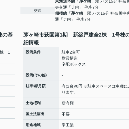
東海道本線
「
茅ケ崎
」駅 バス15分 神奈
央交通「走内」 停歩7分
交通
相模線
「
茅ケ崎
」駅 バス15分 神奈川中
通「走内」 停歩7分
棟の基
茅ヶ崎市萩園第1期 新築戸建全2棟 1号棟
細情報
棟 1
設備条件
駐車2台可
耐震構造
宅配ボックス
設備(その他)
-
駐車場/月額
有(2台)/0円 ※駐車スペースは車種に
ります。
土地権利
所有権
国土法届出
不要
用途地域
準工業