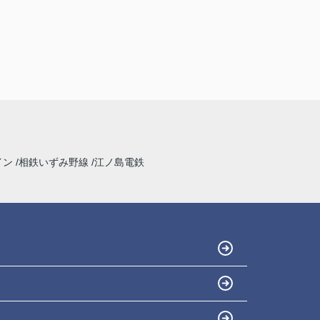
イン
相鉄いずみ野線
江ノ島電鉄