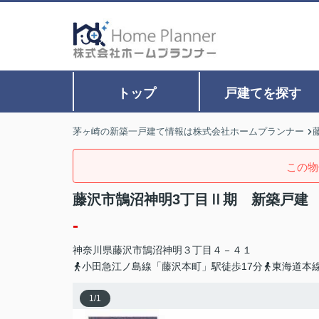
トップ
戸建てを探す
茅ヶ崎の新築一戸建て情報は株式会社ホームプランナー
この物
藤沢市鵠沼神明3丁目Ⅱ期 新築戸建 
-
神奈川県
藤沢市
鵠沼神明
３丁目４－４１
小田急江ノ島線「藤沢本町」駅徒歩17分
東海道本線
1
/
1