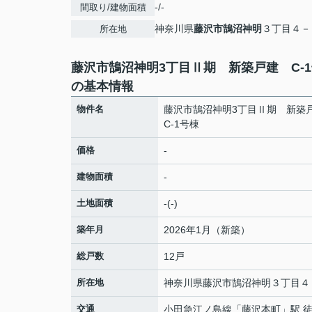
-/-
間取り/建物面積
神奈川県
藤沢市
鵠沼神明
３丁目４－
所在地
藤沢市鵠沼神明3丁目Ⅱ期 新築戸建 C-
の基本情報
物件名
藤沢市鵠沼神明3丁目Ⅱ期 新
C-1号棟
価格
-
建物面積
-
土地面積
-(-)
築年月
2026年1月（新築）
総戸数
12戸
所在地
神奈川県
藤沢市
鵠沼神明
３丁目４
交通
小田急江ノ島線
「
藤沢本町
」駅 徒