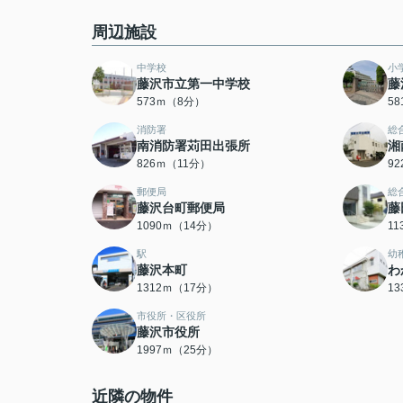
周辺施設
中学校
小
藤沢市立第一中学校
藤
573ｍ（8分）
5
消防署
総
南消防署苅田出張所
湘
826ｍ（11分）
9
郵便局
総
藤沢台町郵便局
藤
1090ｍ（14分）
1
駅
幼
藤沢本町
わ
1312ｍ（17分）
1
市役所・区役所
藤沢市役所
1997ｍ（25分）
近隣の物件