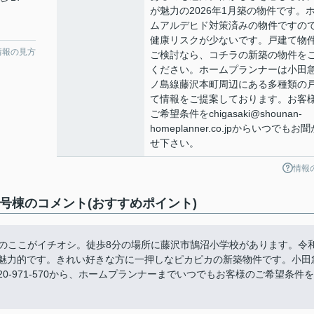
が魅力の2026年1月築の物件です。
ムアルデヒド対策済みの物件ですの
健康リスクが少ないです。戸建て物
情報の見方
ご検討なら、コチラの新築の物件を
ください。ホームプランナーは小田
ノ島線藤沢本町周辺にある多種類の
て情報をご提案しております。お客
ご希望条件をchigasaki@shounan-
homeplanner.co.jpからいつでもお聞
せ下さい。
情報
1号棟のコメント(おすすめポイント)
」のここがイチオシ。徒歩8分の場所に藤沢市鵠沼小学校があります。令
が魅力的です。きれい好きな方に一押しなピカピカの新築物件です。小田
0-971-570から、ホームプランナーまでいつでもお客様のご希望条件を