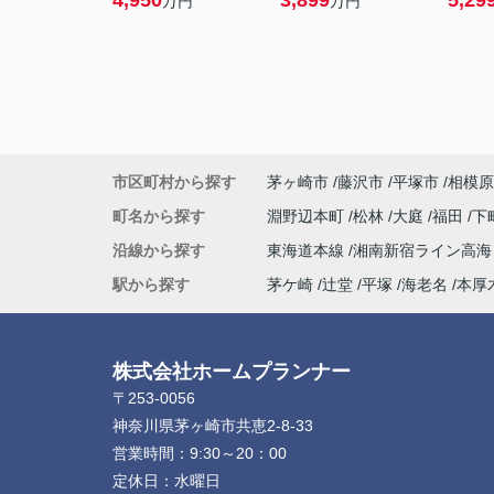
4,950
3,899
5,29
万円
万円
市区町村から探す
茅ヶ崎市
藤沢市
平塚市
相模原
町名から探す
淵野辺本町
松林
大庭
福田
下
沿線から探す
東海道本線
湘南新宿ライン高
駅から探す
茅ケ崎
辻堂
平塚
海老名
本厚
株式会社ホームプランナー
〒253-0056
神奈川県茅ヶ崎市共恵2-8-33
営業時間：
9:30～20：00
定休日：
水曜日