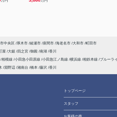
9
3,680
万円
万円
市中央区
厚木市
綾瀬市
座間市
海老名市
大和市
町田市
町屋
大鋸
四之宮
御殿
南湖
香川
海
相模線
小田急小田原線
小田急江ノ島線
横浜線
相鉄本線
ブルーラ
木
淵野辺
湘南台
橋本
藤沢
香川
トップページ
スタッフ
お客様の声