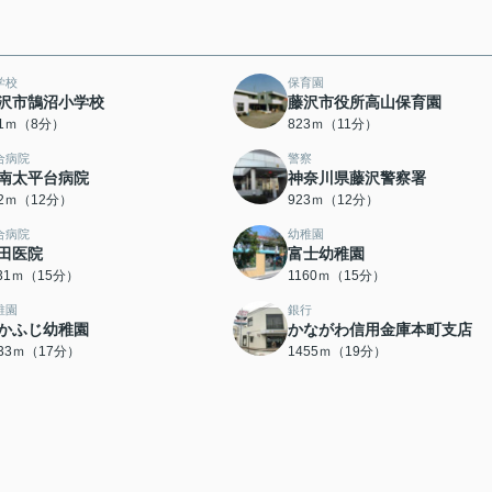
学校
保育園
沢市鵠沼小学校
藤沢市役所高山保育園
81ｍ（8分）
823ｍ（11分）
合病院
警察
南太平台病院
神奈川県藤沢警察署
22ｍ（12分）
923ｍ（12分）
合病院
幼稚園
田医院
富士幼稚園
131ｍ（15分）
1160ｍ（15分）
稚園
銀行
かふじ幼稚園
かながわ信用金庫本町支店
333ｍ（17分）
1455ｍ（19分）