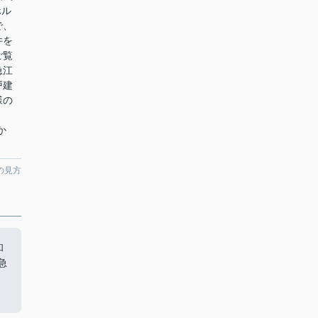
ホル
で、
件を
ご覧
急江
戸建
様の
か
の見方
和
急