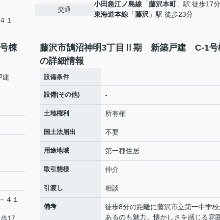
小田急江ノ島線
「
藤沢本町
」駅 徒歩17
交通
東海道本線
「
藤沢
」駅 徒歩23分
４１
1号棟
藤沢市鵠沼神明3丁目Ⅱ期 新築戸建 C-1号
の詳細情報
築戸建
設備条件
設備(その他)
-
土地権利
所有権
国土法届出
不要
用途地域
第一種住居
取引態様
仲介
引渡し
相談
－４１
備考
徒歩8分の距離に藤沢市立第一中学校
あるのも魅力。懐かしさを感じる雰
歩17