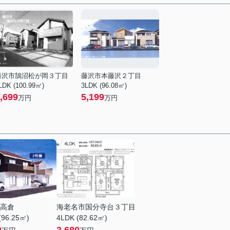
藤沢市鵠沼松が岡３丁目
藤沢市本藤沢２丁目
LDK (100.99㎡)
3LDK (96.08㎡)
,699
5,199
万円
万円
高倉
海老名市国分寺台３丁目
(96.25㎡)
4LDK (82.62㎡)