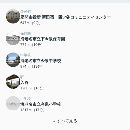
公民館
座間市役所 新田宿・四ツ谷コミュニティセンター
647ｍ（9分）
保育園
海老名市立下今泉保育園
774ｍ（10分）
中学校
海老名市立今泉中学校
974ｍ（13分）
駅
入谷
1280ｍ（16分）
小学校
海老名市立今泉小学校
1317ｍ（17分）
すべて見る