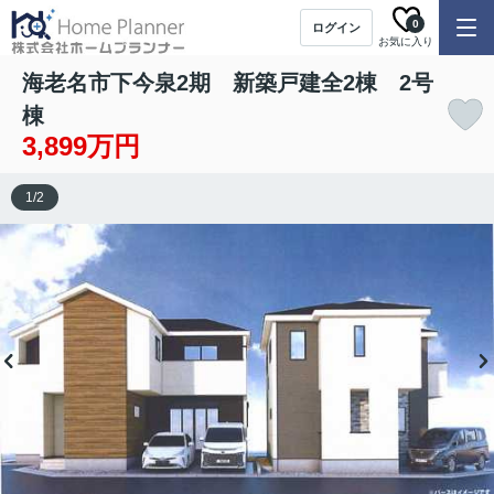
0
ログイン
お気に入り
海老名市下今泉2期 新築戸建全2棟 2号
棟
3,899万円
1
/
2