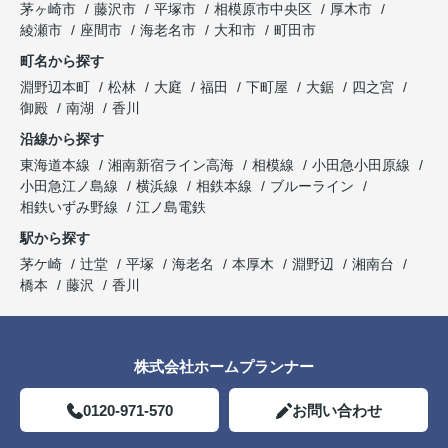
茅ヶ崎市
藤沢市
平塚市
相模原市中央区
厚木市
綾瀬市
座間市
海老名市
大和市
町田市
町名から探す
淵野辺本町
松林
大庭
福田
下町屋
大鋸
四之宮
御殿
南湖
香川
沿線から探す
東海道本線
湘南新宿ライン高海
相模線
小田急小田原線
小田急江ノ島線
横浜線
相鉄本線
ブルーライン
相鉄いずみ野線
江ノ島電鉄
駅から探す
茅ケ崎
辻堂
平塚
海老名
本厚木
淵野辺
湘南台
橋本
藤沢
香川
株式会社ホームプランナー
0120-971-570
お問い合わせ