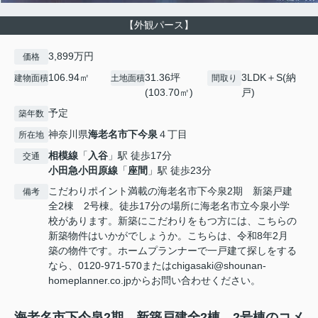
【外観パース】
3,899万円
価格
106.94㎡
31.36坪
3LDK＋S(納
建物面積
土地面積
間取り
(103.70㎡)
戸)
予定
築年数
神奈川県
海老名市
下今泉
４丁目
所在地
相模線
「
入谷
」駅 徒歩17分
交通
小田急小田原線
「
座間
」駅 徒歩23分
こだわりポイント満載の海老名市下今泉2期 新築戸建
備考
全2棟 2号棟。徒歩17分の場所に海老名市立今泉小学
校があります。新築にこだわりをもつ方には、こちらの
新築物件はいかがでしょうか。こちらは、令和8年2月
築の物件です。ホームプランナーで一戸建て探しをする
なら、0120-971-570またはchigasaki@shounan-
homeplanner.co.jpからお問い合わせください。
海老名市下今泉2期 新築戸建全2棟 2号棟のコメ