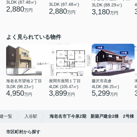
3LDK (87.48㎡)
3LDK (87.48㎡)
4
3LDK (88.29㎡)
2,880
2,880
万円
3,180
万円
万円
よく見られている物件
海老名市望地２丁目
座間市座間１丁目
藤沢市高倉
3LDK (98.23㎡)
4LDK (105.47㎡)
4LDK (96.25㎡)
4
4,950
3,899
5,299
万円
万円
万円
建一覧
入谷駅
海老名市下今泉2期 新築戸建全2棟 2号棟
市区町村から探す