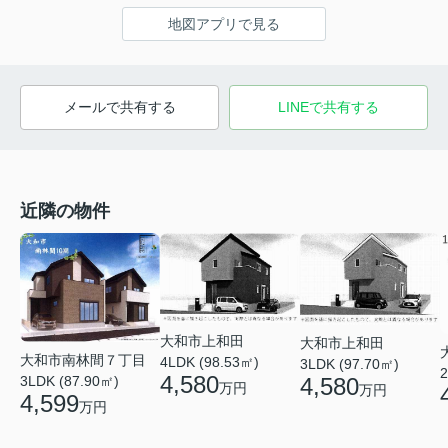
地図アプリで見る
メールで共有する
LINEで共有する
近隣の物件
大和市上和田
大和市上和田
大和市南林間７丁目
4LDK (98.53㎡)
3LDK (97.70㎡)
2
4,580
3LDK (87.90㎡)
4,580
万円
万円
4,599
万円