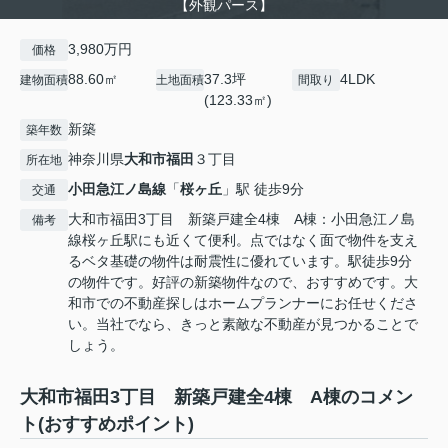
【外観パース】
3,980万円
価格
88.60㎡
37.3坪
4LDK
建物面積
土地面積
間取り
(123.33㎡)
新築
築年数
神奈川県
大和市
福田
３丁目
所在地
小田急江ノ島線
「
桜ヶ丘
」駅 徒歩9分
交通
大和市福田3丁目 新築戸建全4棟 A棟：小田急江ノ島
備考
線桜ヶ丘駅にも近くて便利。点ではなく面で物件を支え
るベタ基礎の物件は耐震性に優れています。駅徒歩9分
の物件です。好評の新築物件なので、おすすめです。大
和市での不動産探しはホームプランナーにお任せくださ
い。当社でなら、きっと素敵な不動産が見つかることで
しょう。
大和市福田3丁目 新築戸建全4棟 A棟のコメン
ト(おすすめポイント)