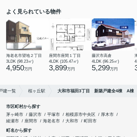
よく見られている物件
海老名市望地２丁目
座間市座間１丁目
藤沢市高倉
3LDK (98.23㎡)
4LDK (105.47㎡)
4LDK (96.25㎡)
4
4,950
3,899
5,299
万円
万円
万円
戸建一覧
桜ヶ丘駅
大和市福田3丁目 新築戸建全4棟 A棟
市区町村から探す
茅ヶ崎市
藤沢市
平塚市
相模原市中央区
厚木市
綾瀬市
座間市
海老名市
大和市
町田市
町名から探す