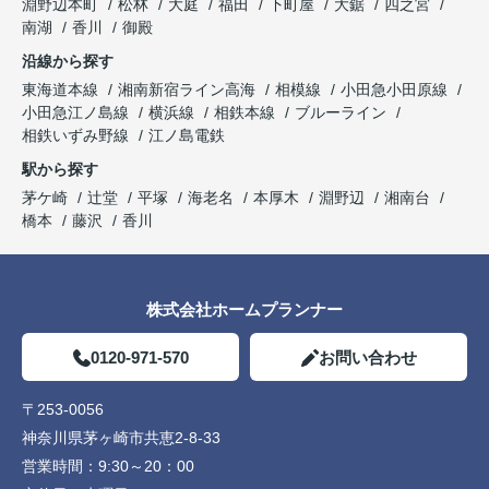
淵野辺本町
松林
大庭
福田
下町屋
大鋸
四之宮
南湖
香川
御殿
沿線から探す
東海道本線
湘南新宿ライン高海
相模線
小田急小田原線
小田急江ノ島線
横浜線
相鉄本線
ブルーライン
相鉄いずみ野線
江ノ島電鉄
駅から探す
茅ケ崎
辻堂
平塚
海老名
本厚木
淵野辺
湘南台
橋本
藤沢
香川
株式会社ホームプランナー
0120-971-570
お問い合わせ
〒253-0056
神奈川県茅ヶ崎市共恵2-8-33
営業時間：
9:30～20：00