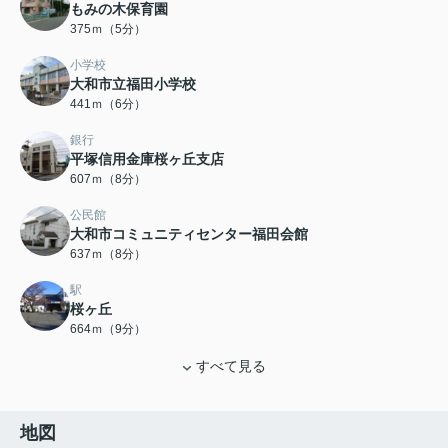
もみの木保育園
375ｍ（5分）
小学校
大和市立福田小学校
441ｍ（6分）
銀行
平塚信用金庫桜ヶ丘支店
607ｍ（8分）
公民館
大和市コミュニティセンター福田会館
637ｍ（8分）
駅
桜ヶ丘
664ｍ（9分）
すべて見る
地図