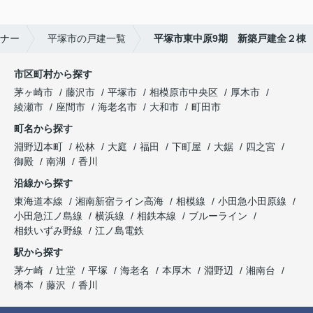
ナー
平塚市の戸建一覧
平塚市東中原9期 新築戸建全２棟
市区町村から探す
茅ヶ崎市
藤沢市
平塚市
相模原市中央区
厚木市
綾瀬市
座間市
海老名市
大和市
町田市
町名から探す
淵野辺本町
松林
大庭
福田
下町屋
大鋸
四之宮
御殿
南湖
香川
沿線から探す
東海道本線
湘南新宿ライン高海
相模線
小田急小田原線
小田急江ノ島線
横浜線
相鉄本線
ブルーライン
相鉄いずみ野線
江ノ島電鉄
駅から探す
茅ケ崎
辻堂
平塚
海老名
本厚木
淵野辺
湘南台
橋本
藤沢
香川