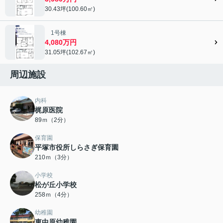
30.43坪(100.60㎡)
1号棟
4,080万円
31.05坪(102.67㎡)
周辺施設
内科
梶原医院
89ｍ（2分）
保育園
平塚市役所しらさぎ保育園
210ｍ（3分）
小学校
松が丘小学校
258ｍ（4分）
幼稚園
東中原幼稚園