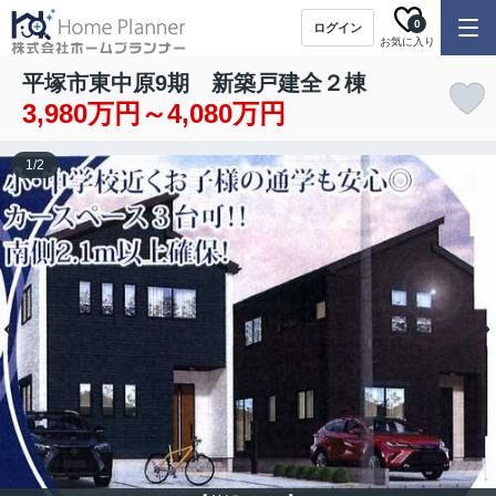
0
ログイン
お気に入り
平塚市東中原9期 新築戸建全２棟
3,980万円～4,080万円
1
/
2