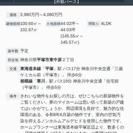
【外観パース】
3,980万円～4,080万円
価格
100.60㎡～
44.02坪～
4LDK
建物面積
土地面積
間取り
102.67㎡
44.03坪
(145.55㎡～
145.57㎡)
予定
築年数
神奈川県
平塚市
東中原
２丁目
所在地
東海道本線
「
平塚
」駅 バス17分 神奈川中央交通「三菱
交通
ケミカル前（平塚市）」 停歩6分
相模線
「
寒川
」駅 バス19分 神奈川中央交通「住宅前
（平塚市）」 停歩5分
きれいな物件をお探しの方は、ぜひこちらの新築物件を
備考
ご覧ください。夢のマイホームは思い切って新築の戸建
てはいかがでしょうか。周辺環境も良好で、魅力的な住
環境のある、令和8年6月築の物件です。室内の空気汚
染を抑えるノンホルムアルデヒドを使用した物件です。
ホームプランナーは東海道本線平塚近辺より、数多くの