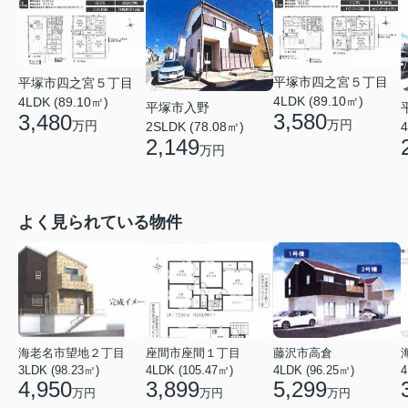
平塚市四之宮５丁目
平塚市四之宮５丁目
4LDK (89.10㎡)
4LDK (89.10㎡)
平塚市入野
3,580
3,480
万円
万円
2SLDK (78.08㎡)
4
2,149
万円
よく見られている物件
海老名市望地２丁目
座間市座間１丁目
藤沢市高倉
3LDK (98.23㎡)
4LDK (105.47㎡)
4LDK (96.25㎡)
4
4,950
3,899
5,299
万円
万円
万円