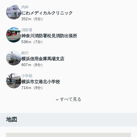
内科
にわメディカルクリニック
352ｍ（5分）
消防署
神奈川消防署松見消防出張所
538ｍ（7分）
銀行
横浜信用金庫馬場支店
607ｍ（8分）
小学校
横浜市立港北小学校
714ｍ（9分）
すべて見る
地図