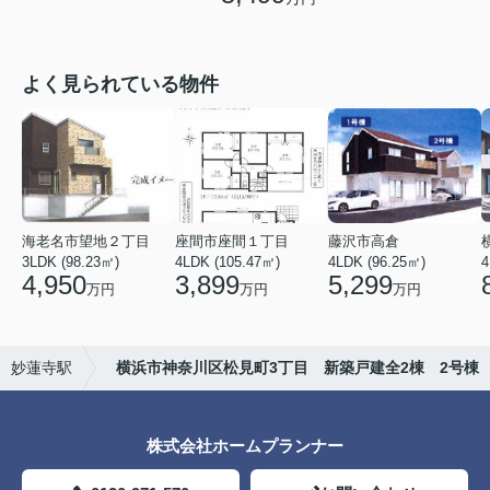
よく見られている物件
海老名市望地２丁目
座間市座間１丁目
藤沢市高倉
3LDK (98.23㎡)
4LDK (105.47㎡)
4LDK (96.25㎡)
4
4,950
3,899
5,299
万円
万円
万円
妙蓮寺駅
横浜市神奈川区松見町3丁目 新築戸建全2棟 2号棟
株式会社ホームプランナー