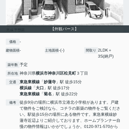
【外観パース】
-
価格
-
-(-)
2LDK＋
建物面積
土地面積
間取り
3S(納戸)
予定
築年数
神奈川県
横浜市神奈川区
松見町
３丁目
所在地
東急東横線
「
妙蓮寺
」駅 徒歩15分
交通
横浜線
「
大口
」駅 徒歩17分
東急東横線
「
菊名
」駅 徒歩22分
徒歩9分の場所に横浜市立港北小学校があります。戸建
備考
て物件をご検討なら、コチラの新築の物件をご覧くださ
い。駅徒歩15分の場所にある物件です。東急東横線妙
蓮寺近辺よりご紹介しております、ホームプランナー自
慢の物件情報はいかがでしょうか。0120-971-570から