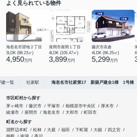
よく見られている物件
海老名市望地２丁目
座間市座間１丁目
藤沢市高倉
3LDK (98.23㎡)
4LDK (105.47㎡)
4LDK (96.25㎡)
4
4,950
3,899
5,299
万円
万円
万円
戸建一覧
社家駅
海老名市社家第17 新築戸建全1棟 1号棟
市区町村から探す
茅ヶ崎市
藤沢市
平塚市
相模原市中央区
厚木市
綾瀬市
座間市
海老名市
大和市
町田市
町名から探す
淵野辺本町
松林
大庭
福田
下町屋
大鋸
四之宮
御殿
南湖
香川