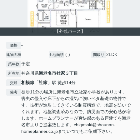
【外観パース】
-
価格
-
-(-)
2LDK
建物面積
土地面積
間取り
予定
築年数
神奈川県
海老名市
社家
３丁目
所在地
相模線
「
社家
」駅 徒歩14分
交通
徒歩11分の場所に海老名市立社家小学校があります。
備考
害虫の侵入や床下からの湿気に強いベタ基礎の物件で
す。技術が進歩してきている制震構造で、地震を防いで
くれます。地盤調査済みなので、防災面での安心感が増
します。ホームプランナーが爽快感のある戸建てを海老
名市よりご提案致します。chigasaki@shounan-
homeplanner.co.jpまでいつでもご依頼下さい。