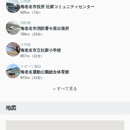
公民館
海老名市役所 社家コミュニティセンター
505ｍ（7分）
消防署
海老名市消防署今里出張所
788ｍ（10分）
小学校
海老名市立社家小学校
857ｍ（11分）
スポーツ施設
海老名運動公園総合体育館
973ｍ（13分）
すべて見る
地図