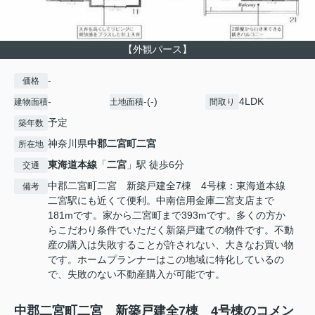
【外観パース】
-
価格
-
-(-)
4LDK
建物面積
土地面積
間取り
予定
築年数
神奈川県
中郡二宮町
二宮
所在地
東海道本線
「
二宮
」駅 徒歩6分
交通
中郡二宮町二宮 新築戸建全7棟 4号棟：東海道本線
備考
二宮駅にも近くて便利。中南信用金庫二宮支店まで
181mです。家から二宮町まで393mです。多くの方か
らこだわり条件でいただく新築戸建ての物件です。不動
産の購入は失敗することが許されない、大きなお買い物
です。ホームプランナーはこの地域に特化しているの
で、失敗のない不動産購入が可能です。
中郡二宮町二宮 新築戸建全7棟 4号棟のコメン