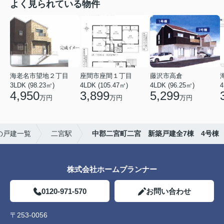
よく見られている物件
海老名市望地２丁目
座間市座間１丁目
藤沢市高倉
3LDK (98.23㎡)
4LDK (105.47㎡)
4LDK (96.25㎡)
4
4,950
3,899
5,299
万円
万円
万円
の戸建一覧
二宮駅
中郡二宮町二宮 新築戸建全7棟 4号棟
株式会社ホームプランナー
0120-971-570
お問い合わせ
〒253-0056