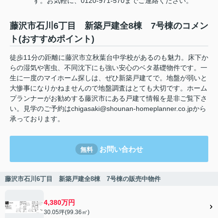
す。お気軽に、0120-971-570までご連絡ください。
藤沢市石川6丁目 新築戸建全8棟 7号棟のコメン
ト(おすすめポイント)
徒歩11分の距離に藤沢市立秋葉台中学校があるのも魅力。床下か
らの湿気や害虫、不同沈下にも強い安心のベタ基礎物件です。一
生に一度のマイホーム探しは、ぜひ新築戸建てで。地盤が弱いと
大惨事になりかねませんので地盤調査はとても大切です。ホーム
プランナーがお勧めする藤沢市にある戸建て情報を是非ご覧下さ
い。見学のご予約はchigasaki@shounan-homeplanner.co.jpから
承っております。
お問い合わせ
無料
藤沢市石川6丁目 新築戸建全8棟 7号棟の販売中物件
4,380万円
30.05坪(99.36㎡)