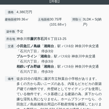
【外観】
4,380万円
価格
99.36㎡
30.75坪
3LDK＋S(納
建物面積
土地面積
間取り
(101.68㎡)
戸)
予定
築年数
神奈川県
藤沢市
石川
６丁目13-25
所在地
小田急江ノ島線
「
湘南台
」駅 バス6分 神奈川中央交通
交通
「石川六丁目」 停歩3分
ブルーライン
「
湘南台
」駅 バス6分 神奈川中央交通
「石川六丁目」 停歩3分
相鉄いずみ野線
「
湘南台
」駅 バス6分 神奈川中央交通
「石川六丁目」 停歩3分
徒歩15分の場所に藤沢市立秋葉台小学校があります。
備考
多くの方から高いニーズのある、内装もピカピカの新築
戸建ての物件です。外壁材としてサイディングを使用し
ている物件です。ベタ基礎による建築の為、床下からの
嫌な湿気も気になりません。ホームプランナーなら、小
田急江ノ島線湘南台周辺の不動産情報を網羅しておりま