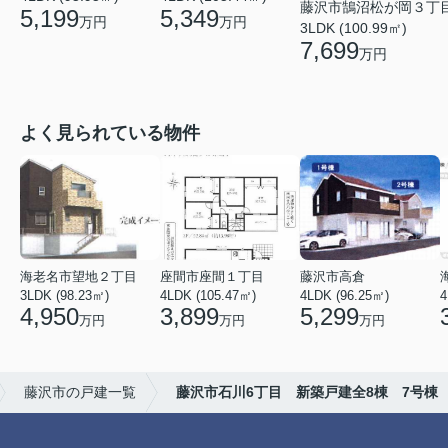
藤沢市鵠沼松が岡３丁
5,199
5,349
万円
万円
3LDK (100.99㎡)
7,699
万円
よく見られている物件
海老名市望地２丁目
座間市座間１丁目
藤沢市高倉
3LDK (98.23㎡)
4LDK (105.47㎡)
4LDK (96.25㎡)
4
4,950
3,899
5,299
万円
万円
万円
藤沢市の戸建一覧
藤沢市石川6丁目 新築戸建全8棟 7号棟