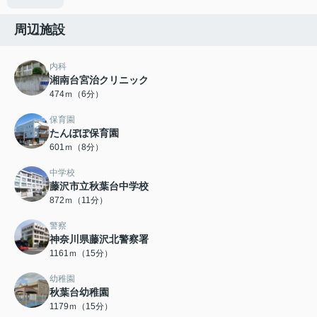
周辺施設
内科
湘南台宮治クリニック
474ｍ（6分）
保育園
たんぽぽ保育園
601ｍ（8分）
中学校
藤沢市立秋葉台中学校
872ｍ（11分）
警察
神奈川県藤沢北警察署
1161ｍ（15分）
幼稚園
秋葉台幼稚園
1179ｍ（15分）