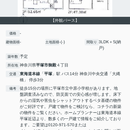
【外観パース】
-
価格
-
-(-)
3LDK＋S(納
建物面積
土地面積
間取り
戸)
予定
築年数
神奈川県
平塚市
御殿
４丁目
所在地
東海道本線
「
平塚
」駅 バス14分 神奈川中央交通「大縄
交通
橋」 停歩3分
徒歩15分の場所に平塚市立中原小学校があります。地
備考
盤調査済みなので、防災面での安心感が増します。床下
からの湿気や害虫をシャットアウトするベタ基礎の物件
がご好評です。戸建て物件をご検討なら、コチラの新築
の物件をご覧ください。ホームプランナーは東海道本線
平塚近辺より、数多くの一戸建て情報をご紹介しており
ます。ご要望は0120-971-570または