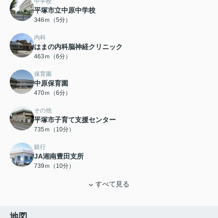
中学校
平塚市立中原中学校
346ｍ（5分）
内科
はまの内科脳神経クリニック
463ｍ（6分）
保育園
中原保育園
470ｍ（6分）
その他
平塚市子育て支援センター
735ｍ（10分）
銀行
JA湘南豊田支所
739ｍ（10分）
すべて見る
地図