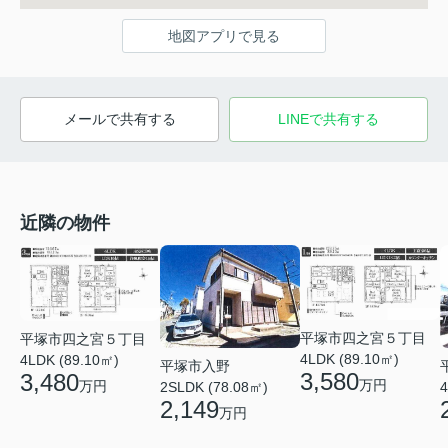
地図アプリで見る
メールで共有する
LINEで共有する
近隣の物件
平塚市四之宮５丁目
平塚市四之宮５丁目
4LDK (89.10㎡)
4LDK (89.10㎡)
平塚市入野
3,580
3,480
万円
万円
2SLDK (78.08㎡)
4
2,149
万円