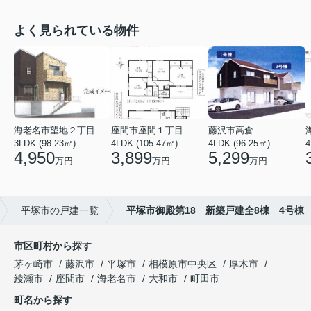
よく見られている物件
海老名市望地２丁目
座間市座間１丁目
藤沢市高倉
3LDK (98.23㎡)
4LDK (105.47㎡)
4LDK (96.25㎡)
4
4,950
3,899
5,299
万円
万円
万円
平塚市の戸建一覧
平塚市御殿第18 新築戸建全8棟 4号棟
市区町村から探す
茅ヶ崎市
藤沢市
平塚市
相模原市中央区
厚木市
綾瀬市
座間市
海老名市
大和市
町田市
町名から探す