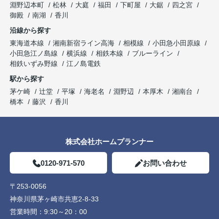
淵野辺本町
松林
大庭
福田
下町屋
大鋸
四之宮
御殿
南湖
香川
沿線から探す
東海道本線
湘南新宿ライン高海
相模線
小田急小田原線
小田急江ノ島線
横浜線
相鉄本線
ブルーライン
相鉄いずみ野線
江ノ島電鉄
駅から探す
茅ケ崎
辻堂
平塚
海老名
淵野辺
本厚木
湘南台
橋本
藤沢
香川
株式会社ホームプランナー
0120-971-570
お問い合わせ
〒253-0056
神奈川県茅ヶ崎市共恵2-8-33
営業時間：
9:30～20：00