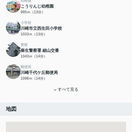
幼稚園
こうりんじ幼稚園
995ｍ（13分）
小学校
川崎市立西生田小学校
1033ｍ（13分）
警察
麻生警察署 細山交番
1043ｍ（14分）
郵便局
川崎千代ケ丘郵便局
1098ｍ（14分）
すべて見る
地図