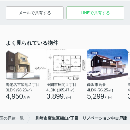
メールで共有する
LINEで共有する
よく見られている物件
海老名市望地２丁目
座間市座間１丁目
藤沢市高倉
3LDK (98.23㎡)
4LDK (105.47㎡)
4LDK (96.25㎡)
4
4,950
3,899
5,299
万円
万円
万円
区の戸建一覧
川崎市麻生区細山7丁目 リノベーション中古戸建