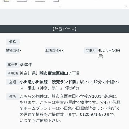
【外観パース】
-
価格
-
-(-)
4LDK＋S(納
建物面積
土地面積
間取り
戸)
築30年
築年数
神奈川県
川崎市麻生区
細山
７丁目
所在地
小田急小田原線
「
読売ランド前
」駅 バス12分 小田急バ
交通
ス「細山（神奈川県）」 停歩6分
こちらの物件は川崎市立西生田小学校が1033m以内に
備考
あります。こちらは中古の戸建て物件です。安心と信頼
でホームプランナーは小田急小田原線読売ランド前近く
の戸建て情報をご提供致します。0120-971-570まで、
いつでもご依頼下さい。