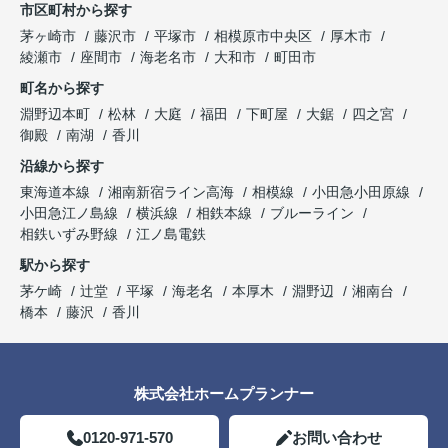
市区町村から探す
茅ヶ崎市
藤沢市
平塚市
相模原市中央区
厚木市
綾瀬市
座間市
海老名市
大和市
町田市
町名から探す
淵野辺本町
松林
大庭
福田
下町屋
大鋸
四之宮
御殿
南湖
香川
沿線から探す
東海道本線
湘南新宿ライン高海
相模線
小田急小田原線
小田急江ノ島線
横浜線
相鉄本線
ブルーライン
相鉄いずみ野線
江ノ島電鉄
駅から探す
茅ケ崎
辻堂
平塚
海老名
本厚木
淵野辺
湘南台
橋本
藤沢
香川
株式会社ホームプランナー
0120-971-570
お問い合わせ