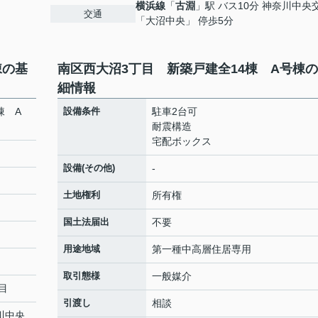
横浜線
「
古淵
」駅 バス10分 神奈川中央
交通
「大沼中央」 停歩5分
棟の基
南区西大沼3丁目 新築戸建全14棟 A号棟
細情報
棟 A
設備条件
駐車2台可
耐震構造
宅配ボックス
設備(その他)
-
土地権利
所有権
国土法届出
不要
用途地域
第一種中高層住居専用
取引態様
一般媒介
目
引渡し
相談
川中央