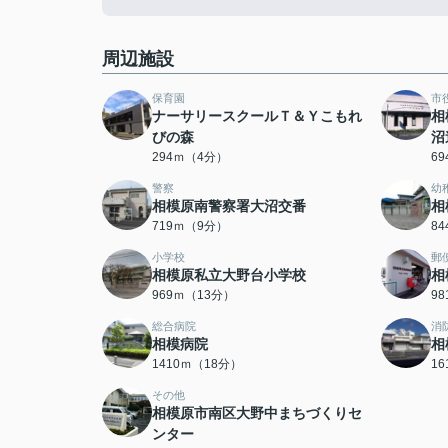
周辺施設
保育園
市
ナーサリースクールＴ＆Ｙこもれ
相
びの森
沼
294ｍ（4分）
6
警察
幼
相模原南警察署大沼交番
相
719ｍ（9分）
8
小学校
郵
相模原私立大野台小学校
相
969ｍ（13分）
9
総合病院
消
相模病院
相
1410ｍ（18分）
1
その他
相模原市南区大野中まちづくりセ
ンター