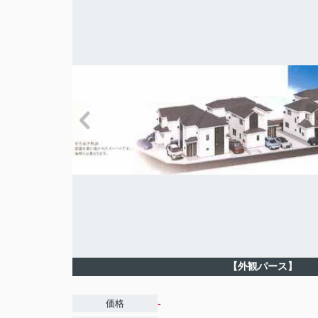
【外観パース】
-
価格