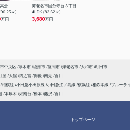
高倉
海老名市国分寺台３丁目
(96.25㎡)
4LDK (82.62㎡)
9
3,680
万円
万円
市中央区
厚木市
綾瀬市
座間市
海老名市
大和市
町田市
町屋
大鋸
四之宮
御殿
南湖
香川
海
相模線
小田急小田原線
小田急江ノ島線
横浜線
相鉄本線
ブルーラ
辺
本厚木
湘南台
橋本
藤沢
香川
トップページ