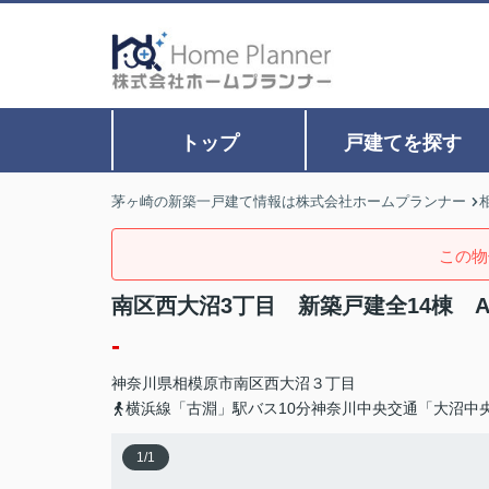
トップ
戸建てを探す
茅ヶ崎の新築一戸建て情報は株式会社ホームプランナー
この物
南区西大沼3丁目 新築戸建全14棟 
-
神奈川県
相模原市南区
西大沼
３丁目
横浜線「古淵」駅バス10分神奈川中央交通「大沼中
1
/
1