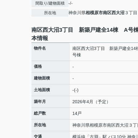
-/-
間取り/建物面積
神奈川県
相模原市南区
西大沼
３丁目
所在地
南区西大沼3丁目 新築戸建全14棟 A号
本情報
物件名
南区西大沼3丁目 新築戸建全14
号棟
価格
-
建物面積
-
土地面積
-(-)
築年月
2026年4月（予定）
総戸数
14戸
所在地
神奈川県
相模原市南区
西大沼
３丁
交通
横浜線
「
古淵
」駅 バス10分 神奈