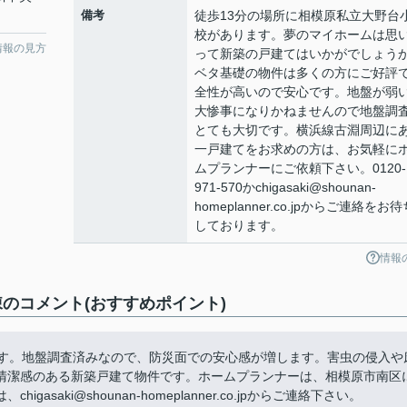
備考
徒歩13分の場所に相模原私立大野台
校があります。夢のマイホームは思
情報の見方
って新築の戸建てはいかがでしょう
ベタ基礎の物件は多くの方にご好評
全性が高いので安心です。地盤が弱
大惨事になりかねませんので地盤調
とても大切です。横浜線古淵周辺に
一戸建てをお求めの方は、お気軽に
ムプランナーにご依頼下さい。0120-
971-570かchigasaki@shounan-
homeplanner.co.jpからご連絡をお待
しております。
情報
棟のコメント(おすすめポイント)
ます。地盤調査済みなので、防災面での安心感が増します。害虫の侵入や
清潔感のある新築戸建て物件です。ホームプランナーは、相模原市南区
aki@shounan-homeplanner.co.jpからご連絡下さい。