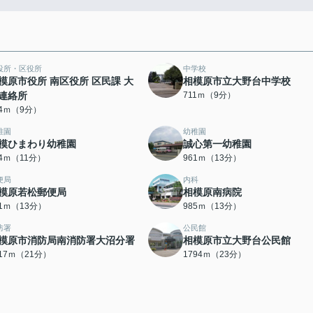
役所・区役所
中学校
模原市役所 南区役所 区民課 大
相模原市立大野台中学校
連絡所
711ｍ（9分）
94ｍ（9分）
稚園
幼稚園
模ひまわり幼稚園
誠心第一幼稚園
44ｍ（11分）
961ｍ（13分）
便局
内科
模原若松郵便局
相模原南病院
81ｍ（13分）
985ｍ（13分）
防署
公民館
模原市消防局南消防署大沼分署
相模原市立大野台公民館
617ｍ（21分）
1794ｍ（23分）