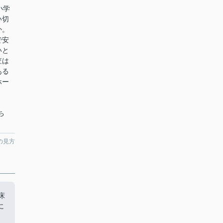
小学
い切
か。
で安
いと
査は
ある
ホー
ち
の見方
床
に