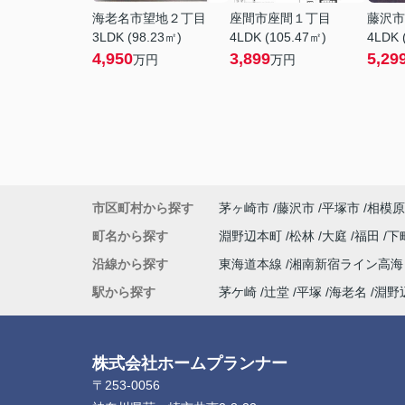
海老名市望地２丁目
座間市座間１丁目
藤沢市
3LDK (98.23㎡)
4LDK (105.47㎡)
4LDK 
4,950
3,899
5,29
万円
万円
市区町村から探す
茅ヶ崎市
藤沢市
平塚市
相模原
町名から探す
淵野辺本町
松林
大庭
福田
下
沿線から探す
東海道本線
湘南新宿ライン高
駅から探す
茅ケ崎
辻堂
平塚
海老名
淵野
株式会社ホームプランナー
〒253-0056