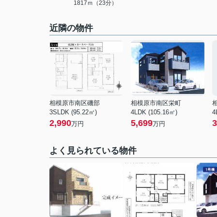
1817ｍ（23分）
近隣の物件
相模原市南区磯部
相模原市南区栄町
3SLDK (95.22㎡)
4LDK (105.16㎡)
4
2,990
5,699
3
万円
万円
よく見られている物件