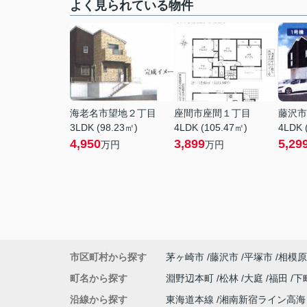
よく見られている物件
海老名市望地２丁目
座間市座間１丁目
藤沢市
3LDK (98.23㎡)
4LDK (105.47㎡)
4LDK 
4,950
3,899
5,29
万円
万円
市区町村から探す
茅ヶ崎市
藤沢市
平塚市
相模原
町名から探す
淵野辺本町
松林
大庭
福田
下
沿線から探す
東海道本線
湘南新宿ライン高