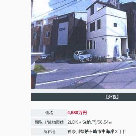
【外観】
4,580万円
価格
2LDK＋S(納戸)/58.54㎡
間取り/建物面積
神奈川県
茅ヶ崎市
中海岸
３丁目
所在地