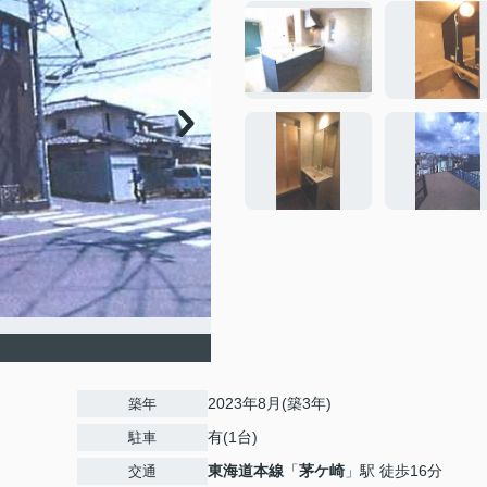
2023年8月(築3年)
築年
有(1台)
駐車
東海道本線
「
茅ケ崎
」駅 徒歩16分
交通