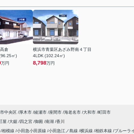
高倉
横浜市青葉区あざみ野南４丁目
(96.25㎡)
4LDK (102.24㎡)
9
8,798
万円
万円
市中央区
厚木市
綾瀬市
座間市
海老名市
大和市
町田市
町屋
大鋸
四之宮
御殿
南湖
香川
海
相模線
小田急小田原線
小田急江ノ島線
横浜線
相鉄本線
ブルーラ