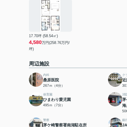
17.70坪 (58.54㎡)
4,580
万円(258.76万円/
坪)
周辺施設
内科
ク
桑原医院
近
267ｍ（4分）
3
保育園
消
ひまわり愛児園
茅
495ｍ（7分）
海
5
警察
銀
茅ケ崎警察署南湖駐在所
J