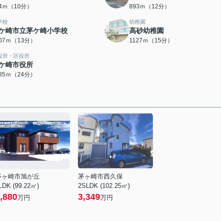
44ｍ（10分）
893ｍ（12分）
学校
幼稚園
ケ崎市立茅ケ崎小学校
高砂幼稚園
007ｍ（13分）
1127ｍ（15分）
役所・区役所
ケ崎市役所
885ｍ（24分）
茅ヶ崎市旭が丘
茅ヶ崎市西久保
LDK (99.22㎡)
2SLDK (102.25㎡)
,880
3,349
万円
万円