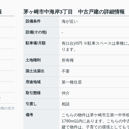
報
茅ヶ崎市中海岸3丁目 中古戸建の詳細情報
設備条件
海が近い
設備(その他)
-
駐車場/月額
有(1台)/0円 ※駐車スペースは車種に
ります。
土地権利
所有権
国土法届出
不要
用途地域
第一種住居
取引態様
仲介
分
引渡し
相談
情報の見方
備考
こちらの物件は茅ケ崎市立第一中学
1780m以内にあります。こちらの中
建て物件は、子育ての環境としても