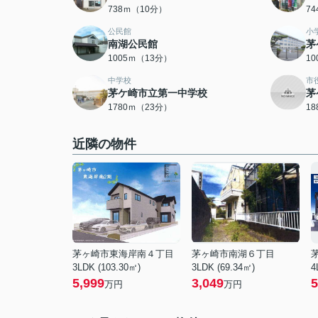
738ｍ（10分）
7
公民館
小
南湖公民館
茅
1005ｍ（13分）
1
中学校
市
茅ケ崎市立第一中学校
茅
1780ｍ（23分）
1
近隣の物件
茅ヶ崎市東海岸南４丁目
茅ヶ崎市南湖６丁目
3LDK (103.30㎡)
3LDK (69.34㎡)
4
5,999
3,049
5
万円
万円