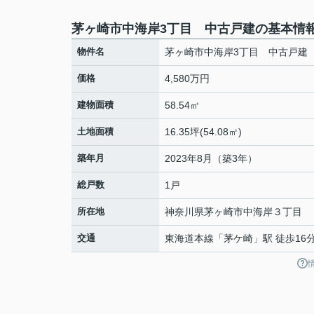
茅ヶ崎市中海岸3丁目 中古戸建の基本情
物件名
茅ヶ崎市中海岸3丁目 中古戸建
価格
4,580万円
建物面積
58.54㎡
土地面積
16.35坪(54.08㎡)
築年月
2023年8月（築3年）
総戸数
1戸
所在地
神奈川県
茅ヶ崎市
中海岸
３丁目
交通
東海道本線
「
茅ケ崎
」駅 徒歩16