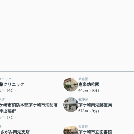
リニック
幼稚園
藤クリニック
恵泉幼稚園
01ｍ（4分）
445ｍ（6分）
防署
郵便局
ケ崎市消防本部茅ケ崎市消防署
茅ケ崎南湖郵便局
岸出張所
678ｍ（9分）
06ｍ（7分）
行
図書館
Aさがみ南湖支店
茅ケ崎市立図書館