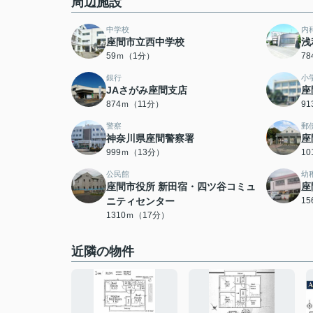
周辺施設
中学校
内
座間市立西中学校
浅
59ｍ（1分）
7
銀行
小
JAさがみ座間支店
座
874ｍ（11分）
9
警察
郵
神奈川県座間警察署
座
999ｍ（13分）
1
公民館
幼
座間市役所 新田宿・四ツ谷コミュ
座
ニティセンター
1
1310ｍ（17分）
近隣の物件