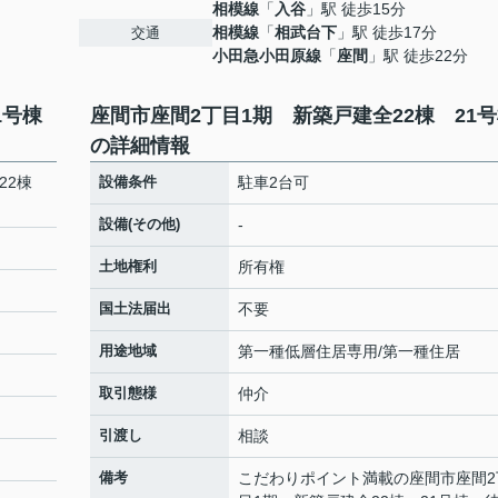
相模線
「
入谷
」駅 徒歩15分
相模線
「
相武台下
」駅 徒歩17分
交通
小田急小田原線
「
座間
」駅 徒歩22分
1号棟
座間市座間2丁目1期 新築戸建全22棟 21
の詳細情報
全22棟
設備条件
駐車2台可
設備(その他)
-
土地権利
所有権
国土法届出
不要
用途地域
第一種低層住居専用/第一種住居
取引態様
仲介
引渡し
相談
備考
こだわりポイント満載の座間市座間2