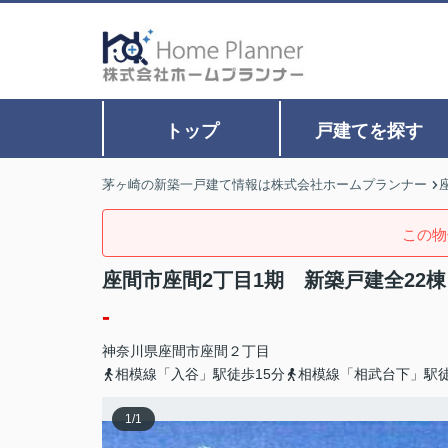
トップ
戸建てを探す
茅ヶ崎の新築一戸建て情報は株式会社ホームプランナー
この物
座間市座間2丁目1期 新築戸建全22棟
-
神奈川県
座間市
座間
２丁目
相模線「入谷」駅徒歩15分
相模線「相武台下」駅徒
1
/
1