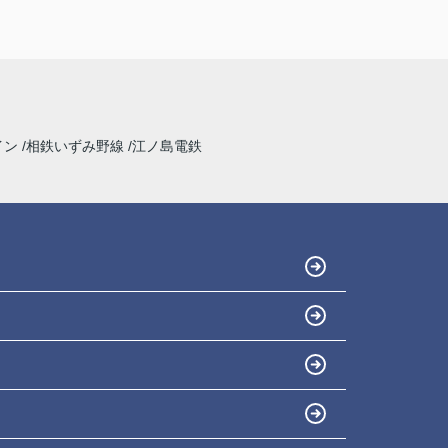
イン
相鉄いずみ野線
江ノ島電鉄