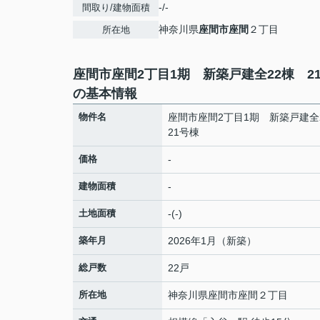
-/-
間取り/建物面積
神奈川県
座間市
座間
２丁目
所在地
座間市座間2丁目1期 新築戸建全22棟 2
の基本情報
物件名
座間市座間2丁目1期 新築戸建
21号棟
価格
-
建物面積
-
土地面積
-(-)
築年月
2026年1月（新築）
総戸数
22戸
所在地
神奈川県
座間市
座間
２丁目