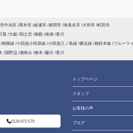
市中央区
厚木市
綾瀬市
座間市
海老名市
大和市
町田市
町屋
大鋸
四之宮
御殿
南湖
香川
海
相模線
小田急小田原線
小田急江ノ島線
横浜線
相鉄本線
ブルーラ
木
淵野辺
湘南台
橋本
藤沢
香川
トップページ
スタッフ
お客様の声
0120-971-570
ブログ