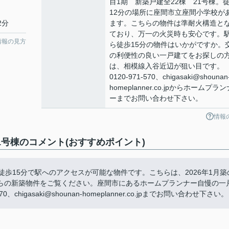
目1期 新築戸建全22棟 21号棟。
12分の場所に座間市立座間小学校が
2分
ます。こちらの物件は準耐火構造と
ており、万一の火災時も安心です。
情報の見方
ら徒歩15分の物件はいかがですか。
の利便性の良い一戸建てをお探しの
は、相模線入谷近辺が狙い目です。
0120-971-570、chigasaki@shounan
homeplanner.co.jpからホームプラン
ーまでお問い合わせ下さい。
情報
1号棟のコメント(おすすめポイント)
歩15分で駅へのアクセスが可能な物件です。こちらは、2026年1月築
らの新築物件をご覧ください。座間市にあるホームプランナー自慢の一
igasaki@shounan-homeplanner.co.jpまでお問い合わせ下さい。