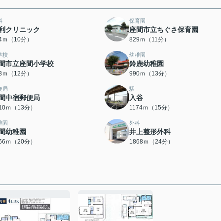
科
保育園
利クリニック
座間市立ちぐさ保育園
84ｍ（10分）
829ｍ（11分）
学校
幼稚園
間市立座間小学校
鈴鹿幼稚園
13ｍ（12分）
990ｍ（13分）
便局
駅
間中宿郵便局
入谷
010ｍ（13分）
1174ｍ（15分）
稚園
外科
間幼稚園
井上整形外科
566ｍ（20分）
1868ｍ（24分）