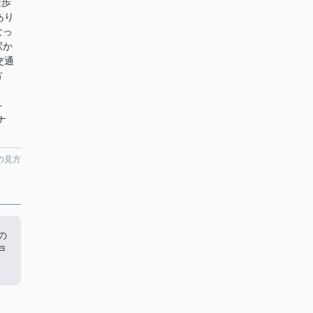
徒歩
あり
なっ
駅か
交通
方
-
ナ
の見方
の
戸