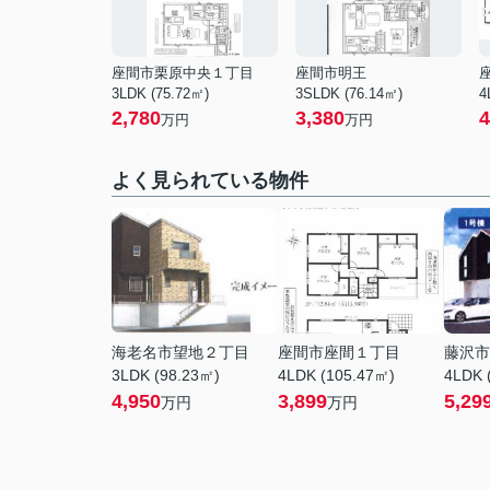
座間市栗原中央１丁目
座間市明王
3LDK (75.72㎡)
3SLDK (76.14㎡)
4
2,780
3,380
4
万円
万円
よく見られている物件
海老名市望地２丁目
座間市座間１丁目
藤沢市
3LDK (98.23㎡)
4LDK (105.47㎡)
4LDK 
4,950
3,899
5,29
万円
万円