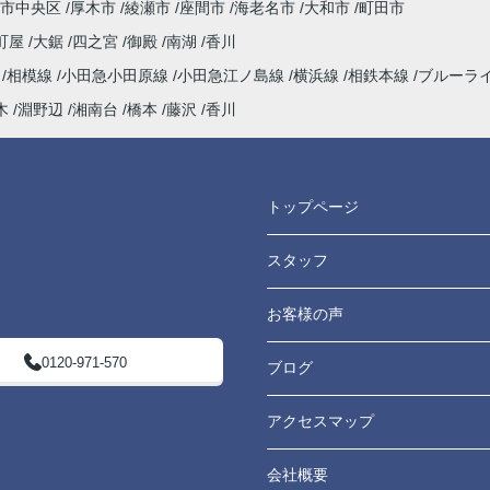
市中央区
厚木市
綾瀬市
座間市
海老名市
大和市
町田市
町屋
大鋸
四之宮
御殿
南湖
香川
海
相模線
小田急小田原線
小田急江ノ島線
横浜線
相鉄本線
ブルーラ
木
淵野辺
湘南台
橋本
藤沢
香川
トップページ
スタッフ
お客様の声
0120-971-570
ブログ
アクセスマップ
会社概要