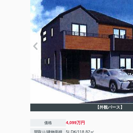
【外観パース】
4,099万円
価格
5LDK/118.82㎡
間取り/建物面積