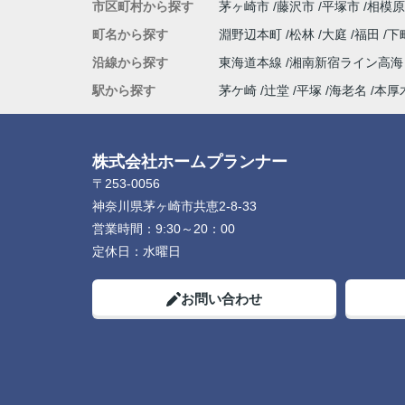
市区町村から探す
茅ヶ崎市
藤沢市
平塚市
相模原
町名から探す
淵野辺本町
松林
大庭
福田
下
沿線から探す
東海道本線
湘南新宿ライン高
駅から探す
茅ケ崎
辻堂
平塚
海老名
本厚
株式会社ホームプランナー
〒253-0056
神奈川県茅ヶ崎市共恵2-8-33
営業時間：
9:30～20：00
定休日：
水曜日
お問い合わせ