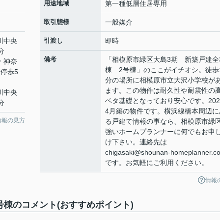
用途地域
第一種低層住居専用
取引態様
一般媒介
川中央
引渡し
即時
分
備考
「相模原市緑区大島3期 新築戸建全
分 神奈
棟 2号棟」のここがイチオシ。徒歩
停歩5
分の場所に相模原市立大沢小学校が
ます。この物件は耐久性や耐震性の
川中央
ベタ基礎となっており安心です。202
分
4月築の物件です。横浜線橋本周辺に
情報の見方
る戸建て情報の事なら、相模原市緑
強いホームプランナーに何でもお申
け下さい。連絡先は
chigasaki@shounan-homeplanner.co
です。お気軽にご利用ください。
情報
号棟のコメント(おすすめポイント)