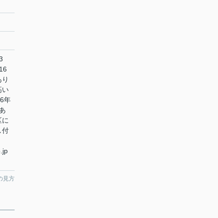
3
16
あり
高い
6年
あ
区に
し付
.jp
の見方