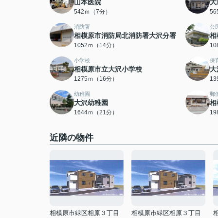
山本医院
大
542ｍ（7分）
5
消防署
公
相模原市消防局北消防署大沢分署
相
1052ｍ（14分）
1
小学校
保
相模原市立大沢小学校
大
1275ｍ（16分）
1
幼稚園
郵
大沢幼稚園
相
1644ｍ（21分）
1
近隣の物件
相模原市緑区相原３丁目
相模原市緑区相原３丁目