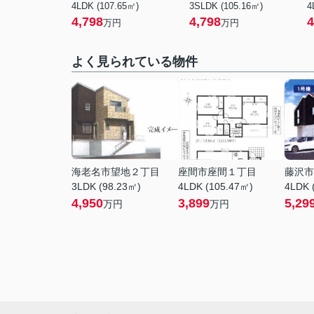
4LDK (107.65㎡)
3SLDK (105.16㎡)
4
4,798
4,798
4
万円
万円
よく見られている物件
海老名市望地２丁目
座間市座間１丁目
藤沢市
3LDK (98.23㎡)
4LDK (105.47㎡)
4LDK 
4,950
3,899
5,29
万円
万円