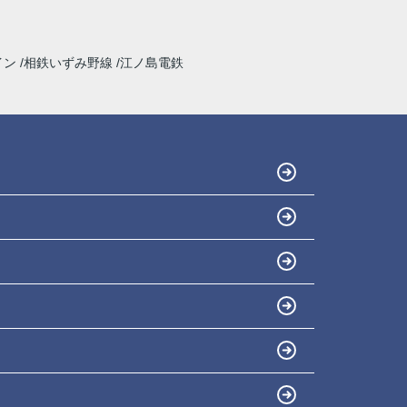
イン
相鉄いずみ野線
江ノ島電鉄