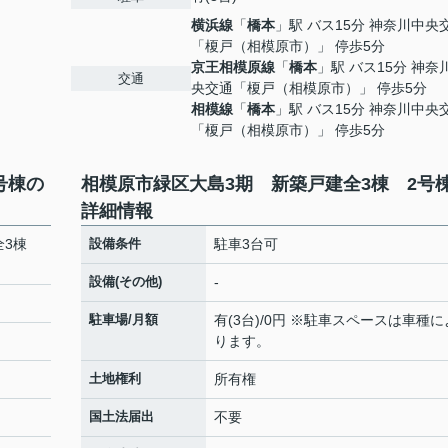
横浜線
「
橋本
」駅 バス15分 神奈川中央
「榎戸（相模原市）」 停歩5分
京王相模原線
「
橋本
」駅 バス15分 神奈
交通
央交通「榎戸（相模原市）」 停歩5分
相模線
「
橋本
」駅 バス15分 神奈川中央
「榎戸（相模原市）」 停歩5分
号棟の
相模原市緑区大島3期 新築戸建全3棟 2号
詳細情報
全3棟
設備条件
駐車3台可
設備(その他)
-
駐車場/月額
有(3台)/0円 ※駐車スペースは車種に
ります。
土地権利
所有権
国土法届出
不要