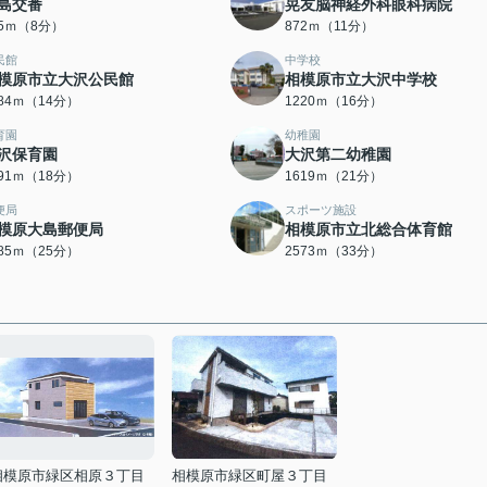
島交番
晃友脳神経外科眼科病院
65ｍ（8分）
872ｍ（11分）
民館
中学校
模原市立大沢公民館
相模原市立大沢中学校
084ｍ（14分）
1220ｍ（16分）
育園
幼稚園
沢保育園
大沢第二幼稚園
391ｍ（18分）
1619ｍ（21分）
便局
スポーツ施設
模原大島郵便局
相模原市立北総合体育館
985ｍ（25分）
2573ｍ（33分）
相模原市緑区相原３丁目
相模原市緑区町屋３丁目