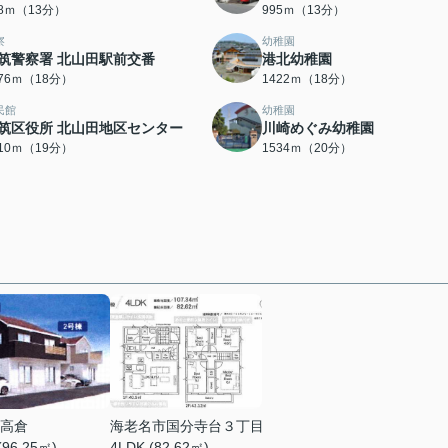
88ｍ（13分）
995ｍ（13分）
察
幼稚園
筑警察署 北山田駅前交番
港北幼稚園
376ｍ（18分）
1422ｍ（18分）
民館
幼稚園
筑区役所 北山田地区センター
川崎めぐみ幼稚園
510ｍ（19分）
1534ｍ（20分）
高倉
海老名市国分寺台３丁目
(96.25㎡)
4LDK (82.62㎡)