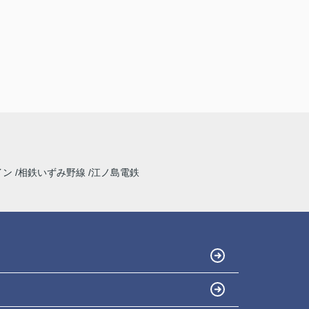
イン
相鉄いずみ野線
江ノ島電鉄