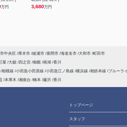
9
3,680
万円
万円
市中央区
厚木市
綾瀬市
座間市
海老名市
大和市
町田市
町屋
大鋸
四之宮
御殿
南湖
香川
海
相模線
小田急小田原線
小田急江ノ島線
横浜線
相鉄本線
ブルーラ
辺
本厚木
湘南台
橋本
藤沢
香川
トップページ
スタッフ