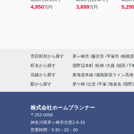
4,950
3,899
5,29
万円
万円
市区町村から探す
茅ヶ崎市
藤沢市
平塚市
相模原
町名から探す
淵野辺本町
松林
大庭
福田
下
沿線から探す
東海道本線
湘南新宿ライン高
駅から探す
茅ケ崎
辻堂
平塚
海老名
淵野
株式会社ホームプランナー
〒253-0056
神奈川県茅ヶ崎市共恵2-8-33
営業時間：
9:30～20：00