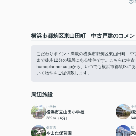
横浜市都筑区東山田町 中古戸建のコメント
こだわりポイント満載の横浜市都筑区東山田町 中古
まで徒歩12分の場所にある物件です。こちらは中古一戸建ての物
homeplanner.co.jpから、いつでも横浜市
いく物件をご提供致します。
周辺施設
小学校
中
横浜市立山田小学校
横
289ｍ（4分）
6
保育園
駅
やまた保育園
東