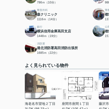
786ｍ（10分）
9
整形外科
警
森クリニック
都
1116ｍ（14分）
1
銀行
公
横浜信用金庫高田支店
都
1448ｍ（19分）
1
消防署
港北消防署高田消防出張所
1685ｍ（22分）
よく見られている物件
海老名市望地２丁目
座間市座間１丁目
藤沢市
3LDK (98.23㎡)
4LDK (105.47㎡)
4LDK 