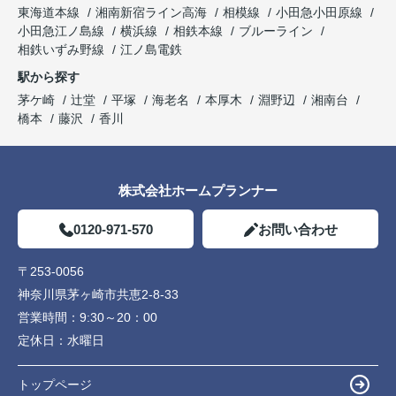
東海道本線
湘南新宿ライン高海
相模線
小田急小田原線
小田急江ノ島線
横浜線
相鉄本線
ブルーライン
相鉄いずみ野線
江ノ島電鉄
駅から探す
茅ケ崎
辻堂
平塚
海老名
本厚木
淵野辺
湘南台
橋本
藤沢
香川
株式会社ホームプランナー
0120-971-570
お問い合わせ
〒253-0056
神奈川県茅ヶ崎市共恵2-8-33
営業時間：
9:30～20：00
定休日：
水曜日
トップページ