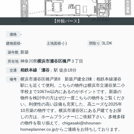
【外観パース】
-
価格
-
-(-)
3LDK
建物面積
土地面積
間取り
新築
築年数
神奈川県
横浜市瀬谷区
橋戸
３丁目
所在地
相鉄本線
「
瀬谷
」駅 徒歩18分
交通
横浜市瀬谷区橋戸第8 新築戸建全2棟：相鉄本線瀬谷
備考
駅にも近くて便利。こちらの物件は横浜市立瀬谷第二小
学校まで1067m以内にあるのがポイントです。新築の
物件を検討中の方はぜひ一度こちらの物件をご覧くださ
い。利便性の高い設備も充実した、高ニーズな2025年
10月築の物件です。横浜市瀬谷区にある戸建てをお探
しの方は、ホームプランナーにご依頼下さい。多種多様
の物件を取り揃えて、chigasaki@shounan-
homeplanner.co.jpからご連絡をお待ちしております。