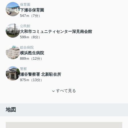
保育園
下瀬谷保育園
547ｍ（7分）
公民館
大和市コミュニティセンター深見南会館
599ｍ（8分）
総合病院
横浜甦生病院
889ｍ（12分）
警察
瀬谷警察署 北新駐在所
975ｍ（13分）
すべて見る
地図