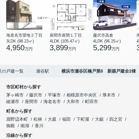
海老名市望地２丁目
座間市座間１丁目
藤沢市高倉
3LDK (98.23㎡)
4LDK (105.47㎡)
4LDK (96.25㎡)
4
4,950
3,899
5,299
万円
万円
万円
区の戸建一覧
瀬谷駅
横浜市瀬谷区橋戸第8 新築戸建全2棟
市区町村から探す
茅ヶ崎市
藤沢市
平塚市
相模原市中央区
厚木市
綾瀬市
座間市
海老名市
大和市
町田市
町名から探す
淵野辺本町
松林
大庭
福田
下町屋
大鋸
四之宮
御殿
南湖
香川
沿線から探す