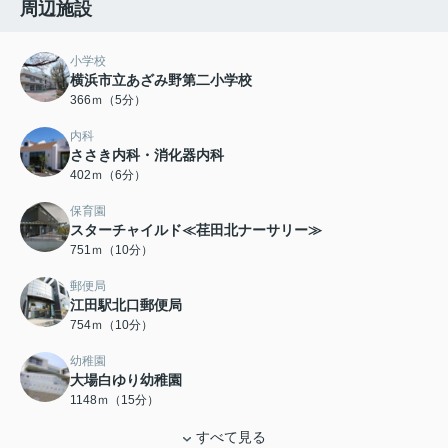
周辺施設
小学校
横浜市立あざみ野第二小学校
366ｍ（5分）
内科
ささき内科・消化器内科
402ｍ（6分）
保育園
スターチャイルド≪荏田北ナーサリー≫
751ｍ（10分）
郵便局
江田駅北口郵便局
754ｍ（10分）
幼稚園
大場白ゆり幼稚園
1148ｍ（15分）
すべて見る