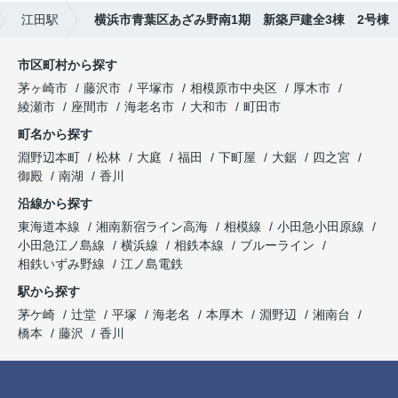
江田駅
横浜市青葉区あざみ野南1期 新築戸建全3棟 2号棟
市区町村から探す
茅ヶ崎市
藤沢市
平塚市
相模原市中央区
厚木市
綾瀬市
座間市
海老名市
大和市
町田市
町名から探す
淵野辺本町
松林
大庭
福田
下町屋
大鋸
四之宮
御殿
南湖
香川
沿線から探す
東海道本線
湘南新宿ライン高海
相模線
小田急小田原線
小田急江ノ島線
横浜線
相鉄本線
ブルーライン
相鉄いずみ野線
江ノ島電鉄
駅から探す
茅ケ崎
辻堂
平塚
海老名
本厚木
淵野辺
湘南台
橋本
藤沢
香川