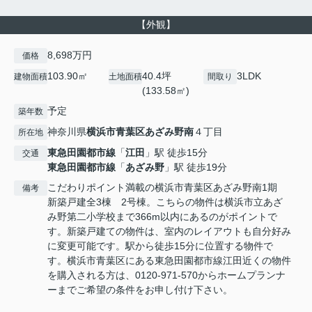
【外観】
8,698万円
価格
103.90㎡
40.4坪
3LDK
建物面積
土地面積
間取り
(133.58㎡)
予定
築年数
神奈川県
横浜市青葉区
あざみ野南
４丁目
所在地
東急田園都市線
「
江田
」駅 徒歩15分
交通
東急田園都市線
「
あざみ野
」駅 徒歩19分
こだわりポイント満載の横浜市青葉区あざみ野南1期
備考
新築戸建全3棟 2号棟。こちらの物件は横浜市立あざ
み野第二小学校まで366m以内にあるのがポイントで
す。新築戸建ての物件は、室内のレイアウトも自分好み
に変更可能です。駅から徒歩15分に位置する物件で
す。横浜市青葉区にある東急田園都市線江田近くの物件
を購入される方は、0120-971-570からホームプランナ
ーまでご希望の条件をお申し付け下さい。