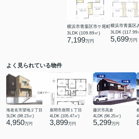
横浜市青葉区
横浜市青葉区市ケ尾町
3LDK (117.99
3LDK (109.89㎡)
5,699
7,199
万円
万円
よく見られている物件
海老名市望地２丁目
座間市座間１丁目
藤沢市高倉
3LDK (98.23㎡)
4LDK (105.47㎡)
4LDK (96.25㎡)
4
4,950
3,899
5,299
万円
万円
万円