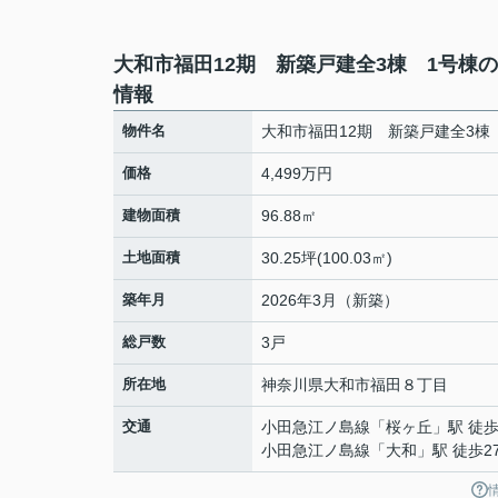
大和市福田12期 新築戸建全3棟 1号棟
情報
物件名
大和市福田12期 新築戸建全3棟
価格
4,499万円
建物面積
96.88㎡
土地面積
30.25坪(100.03㎡)
築年月
2026年3月（新築）
総戸数
3戸
所在地
神奈川県
大和市
福田
８丁目
交通
小田急江ノ島線
「
桜ヶ丘
」駅 徒歩
小田急江ノ島線
「
大和
」駅 徒歩2