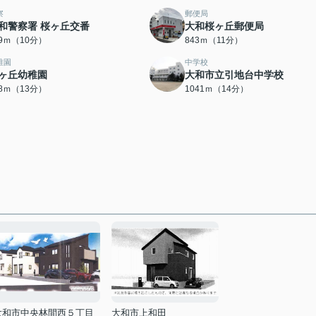
察
郵便局
和警察署 桜ヶ丘交番
大和桜ヶ丘郵便局
59ｍ（10分）
843ｍ（11分）
稚園
中学校
ヶ丘幼稚園
大和市立引地台中学校
98ｍ（13分）
1041ｍ（14分）
大和市中央林間西５丁目
大和市上和田