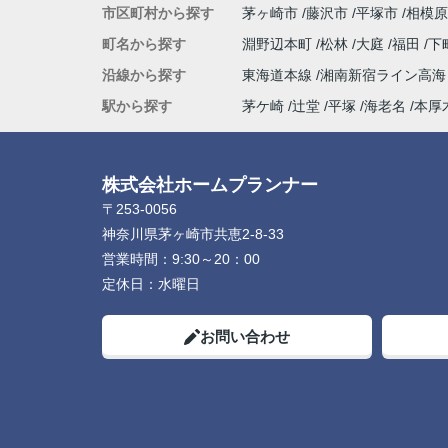
市区町村から探す
茅ヶ崎市
藤沢市
平塚市
相模原
町名から探す
淵野辺本町
松林
大庭
福田
下
沿線から探す
東海道本線
湘南新宿ライン高
駅から探す
茅ケ崎
辻堂
平塚
海老名
本厚
株式会社ホームプランナー
〒253-0056
神奈川県茅ヶ崎市共恵2-8-33
営業時間：
9:30～20：00
定休日：
水曜日
お問い合わせ