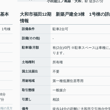
小田急江ノ島線
「
大和
」駅 徒歩27分
の基本
大和市福田12期 新築戸建全3棟 1号棟の詳
情報
 1号棟
設備条件
駐車2台可
設備(その他)
-
駐車場/月額
有(2台)/0円 ※駐車スペースは車種に
ります。
土地権利
所有権
国土法届出
不要
用途地域
第一種低層住居専用
取引態様
一般媒介
8分
7分
引渡し
相談
情報の見方
備考
徒歩14分の距離に大和市立引地台中