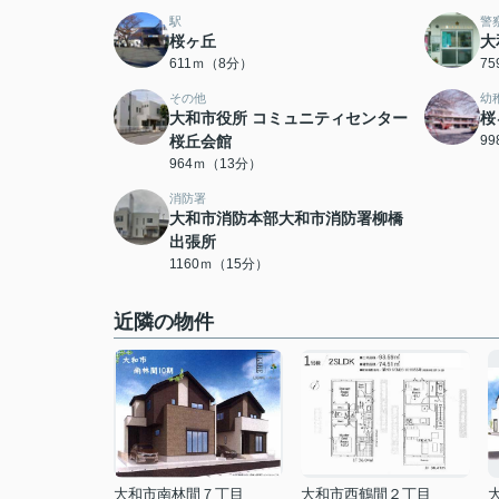
駅
警
桜ヶ丘
大
611ｍ（8分）
7
その他
幼
大和市役所 コミュニティセンター
桜
桜丘会館
9
964ｍ（13分）
消防署
大和市消防本部大和市消防署柳橋
出張所
1160ｍ（15分）
近隣の物件
大和市南林間７丁目
大和市西鶴間２丁目