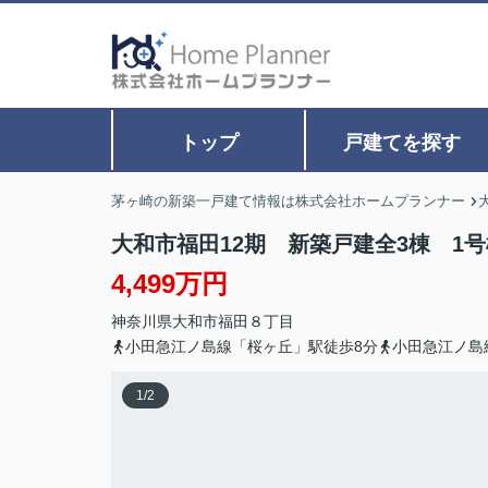
トップ
戸建てを探す
茅ヶ崎の新築一戸建て情報は株式会社ホームプランナー
大和市福田12期 新築戸建全3棟 1号
4,499万円
神奈川県
大和市
福田
８丁目
小田急江ノ島線「桜ヶ丘」駅徒歩8分
小田急江ノ島
1
/
2