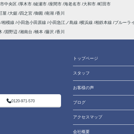
市中央区
厚木市
綾瀬市
座間市
海老名市
大和市
町田市
町屋
大鋸
四之宮
御殿
南湖
香川
海
相模線
小田急小田原線
小田急江ノ島線
横浜線
相鉄本線
ブルーラ
木
淵野辺
湘南台
橋本
藤沢
香川
トップページ
スタッフ
お客様の声
0120-971-570
ブログ
アクセスマップ
会社概要