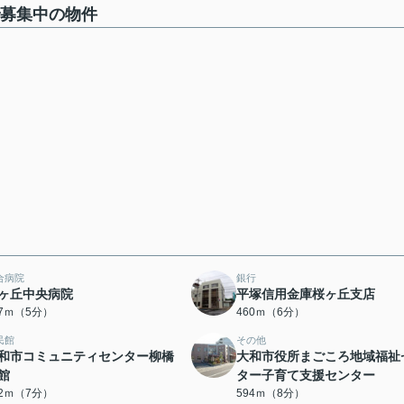
で募集中の物件
合病院
銀行
ヶ丘中央病院
平塚信用金庫桜ヶ丘支店
77ｍ（5分）
460ｍ（6分）
民館
その他
和市コミュニティセンター柳橋
大和市役所まごころ地域福祉
館
ター子育て支援センター
52ｍ（7分）
594ｍ（8分）