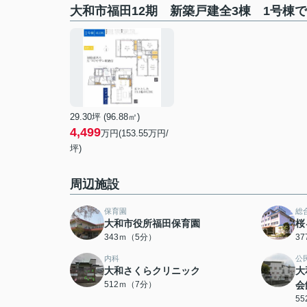
大和市福田12期 新築戸建全3棟 1号棟
29.30坪 (96.88㎡)
4,499
万円(153.55万円/
坪)
周辺施設
保育園
総
大和市役所福田保育園
桜
343ｍ（5分）
3
内科
公
大和さくらクリニック
大
512ｍ（7分）
会
5