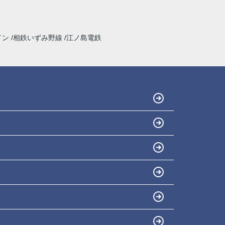
イン
相鉄いずみ野線
江ノ島電鉄