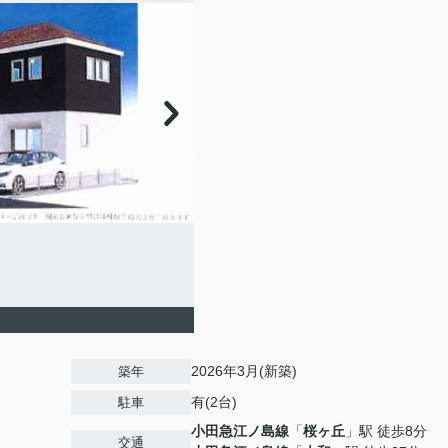
2026年3月(新築)
築年
有(2台)
駐車
小田急江ノ島線
「
桜ヶ丘
」駅 徒歩8分
交通