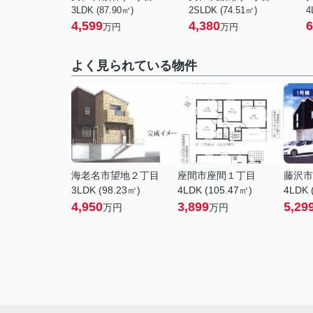
3LDK (87.90㎡)
2SLDK (74.51㎡)
4
4,599
4,380
6
万円
万円
よく見られている物件
海老名市望地２丁目
座間市座間１丁目
藤沢市
3LDK (98.23㎡)
4LDK (105.47㎡)
4LDK 
4,950
3,899
5,29
万円
万円