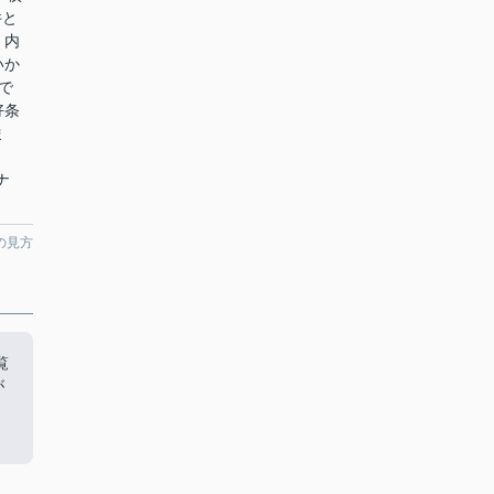
件と
。内
いか
で
好条
ま
ナ
の見方
覧
が