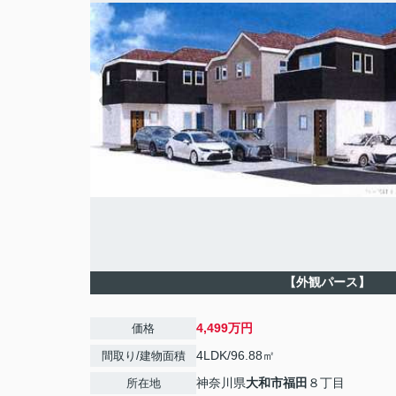
【外観パース】
4,499万円
価格
4LDK/96.88㎡
間取り/建物面積
神奈川県
大和市
福田
８丁目
所在地