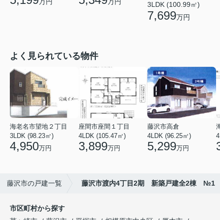
万円
万円
3LDK (100.99㎡)
7,699
万円
よく見られている物件
海老名市望地２丁目
座間市座間１丁目
藤沢市高倉
3LDK (98.23㎡)
4LDK (105.47㎡)
4LDK (96.25㎡)
4
4,950
3,899
5,299
万円
万円
万円
藤沢市の戸建一覧
藤沢市渡内4丁目2期 新築戸建全2棟 №1
市区町村から探す