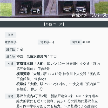
【外観パース】
-
価格
-
-(-)
3LDK
建物面積
土地面積
間取り
予定
築年数
神奈川県
藤沢市
渡内
４丁目
所在地
東海道本線
「
大船
」駅 バス12分 神奈川中央交通「渡内
交通
第三会館前」 停歩5分
横須賀線
「
大船
」駅 バス12分 神奈川中央交通「渡内第
三会館前」 停歩5分
根岸線
「
大船
」駅 バス12分 神奈川中央交通「渡内第三
会館前」 停歩5分
藤沢市渡内4丁目2期 新築戸建全2棟 №1：東海道本
備考
線大船駅にも近くて便利。徒歩15分の距離に藤沢市立
藤ヶ岡中学校があるのも魅力。ベタ基礎による建築の