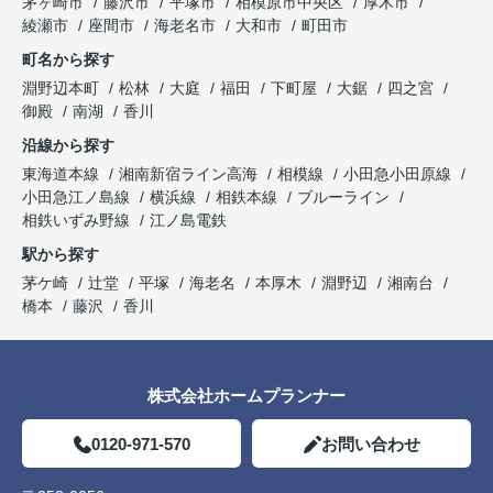
茅ヶ崎市
藤沢市
平塚市
相模原市中央区
厚木市
綾瀬市
座間市
海老名市
大和市
町田市
町名から探す
淵野辺本町
松林
大庭
福田
下町屋
大鋸
四之宮
御殿
南湖
香川
沿線から探す
東海道本線
湘南新宿ライン高海
相模線
小田急小田原線
小田急江ノ島線
横浜線
相鉄本線
ブルーライン
相鉄いずみ野線
江ノ島電鉄
駅から探す
茅ケ崎
辻堂
平塚
海老名
本厚木
淵野辺
湘南台
橋本
藤沢
香川
株式会社ホームプランナー
0120-971-570
お問い合わせ