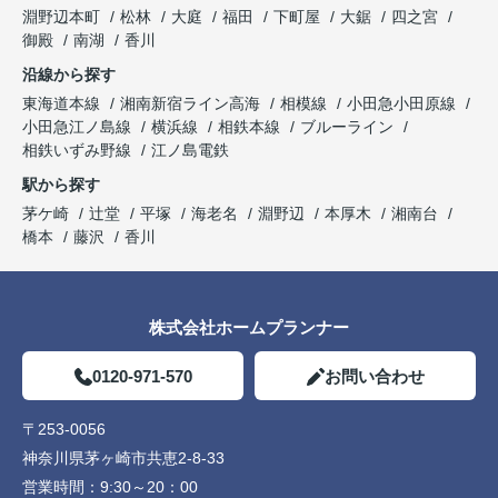
淵野辺本町
松林
大庭
福田
下町屋
大鋸
四之宮
御殿
南湖
香川
沿線から探す
東海道本線
湘南新宿ライン高海
相模線
小田急小田原線
小田急江ノ島線
横浜線
相鉄本線
ブルーライン
相鉄いずみ野線
江ノ島電鉄
駅から探す
茅ケ崎
辻堂
平塚
海老名
淵野辺
本厚木
湘南台
橋本
藤沢
香川
株式会社ホームプランナー
0120-971-570
お問い合わせ
〒253-0056
神奈川県茅ヶ崎市共恵2-8-33
営業時間：
9:30～20：00