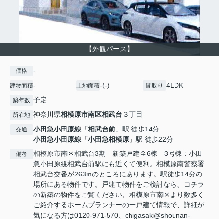
【外観パース】
-
価格
-
-(-)
4LDK
建物面積
土地面積
間取り
予定
築年数
神奈川県
相模原市南区
相武台
３丁目
所在地
小田急小田原線
「
相武台前
」駅 徒歩14分
交通
小田急小田原線
「
小田急相模原
」駅 徒歩22分
相模原市南区相武台3期 新築戸建全6棟 3号棟：小田
備考
急小田原線相武台前駅にも近くて便利。相模原南警察署
相武台交番が263mのところにあります。駅徒歩14分の
場所にある物件です。戸建て物件をご検討なら、コチラ
の新築の物件をご覧ください。相模原市南区より数多く
ご紹介するホームプランナーの一戸建て情報で、詳細が
気になる方は0120-971-570、chigasaki@shounan-