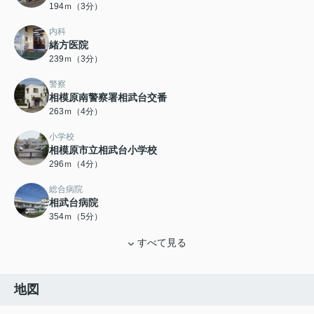
194ｍ（3分）
内科
緒方医院
239ｍ（3分）
警察
相模原南警察署相武台交番
263ｍ（4分）
小学校
相模原市立相武台小学校
296ｍ（4分）
総合病院
相武台病院
354ｍ（5分）
すべて見る
地図