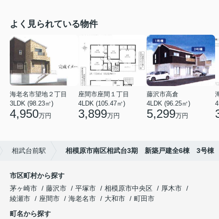
よく見られている物件
海老名市望地２丁目
座間市座間１丁目
藤沢市高倉
3LDK (98.23㎡)
4LDK (105.47㎡)
4LDK (96.25㎡)
4
4,950
3,899
5,299
万円
万円
万円
相武台前駅
相模原市南区相武台3期 新築戸建全6棟 3号棟
市区町村から探す
茅ヶ崎市
藤沢市
平塚市
相模原市中央区
厚木市
綾瀬市
座間市
海老名市
大和市
町田市
町名から探す