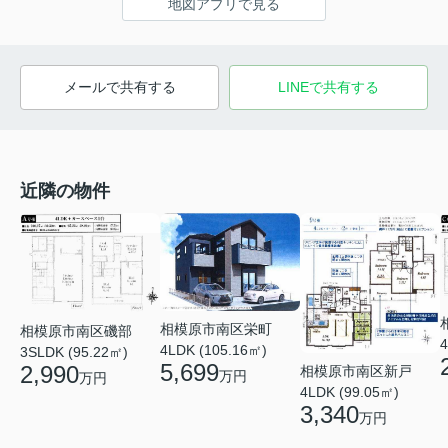
地図アプリで見る
メールで共有する
LINEで共有する
近隣の物件
相模原市南区栄町
相模原市南区磯部
4
4LDK (105.16㎡)
3SLDK (95.22㎡)
5,699
2,990
相模原市南区新戸
万円
万円
4LDK (99.05㎡)
3,340
万円