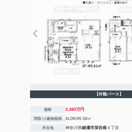
【外観パース】
3,380万円
価格
4LDK/95.58㎡
間取り/建物面積
神奈川県
綾瀬市
深谷南
４丁目
所在地