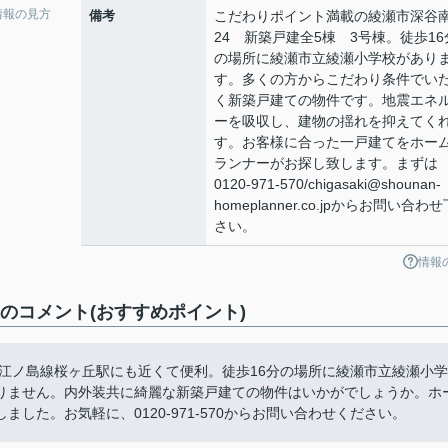
情報の見方
備考
こだわりポイント満載の綾瀬市深谷
24 新築戸建全5棟 3号棟。徒歩16
の場所に綾瀬市立綾瀬小学校があり
す。多くの方からこだわり条件でい
く新築戸建ての物件です。地震エネ
ーを吸収し、建物の揺れを抑えてく
す。お客様に合った一戸建てをホー
ランナーがお探し致します。まずは
0120-971-570/chigasaki@shounan-
homeplanner.co.jpからお問い合わせ
さい。
情報
のコメント(おすすめポイント)
急江ノ島線桜ヶ丘駅にも近くて便利。徒歩16分の場所に綾瀬市立綾瀬小学
りません。内外装共に綺麗な新築戸建ての物件はいかがでしょうか。ホ
した。お気軽に、0120-971-570からお問い合わせください。