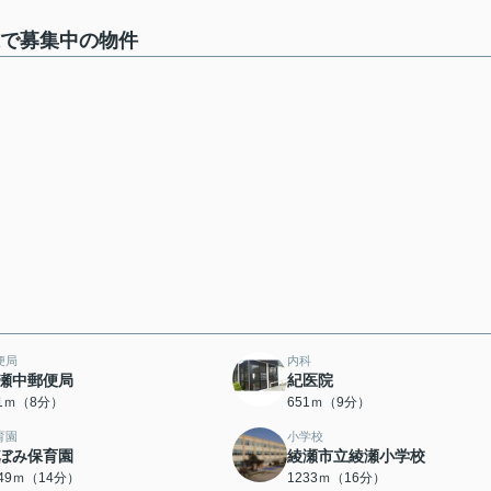
棟で募集中の物件
便局
内科
瀬中郵便局
紀医院
11ｍ（8分）
651ｍ（9分）
育園
小学校
ぼみ保育園
綾瀬市立綾瀬小学校
049ｍ（14分）
1233ｍ（16分）