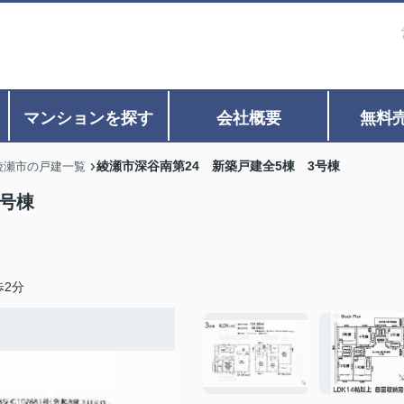
マンションを探す
会社概要
無料
綾瀬市深谷南第24 新築戸建全5棟 3号棟
綾瀬市の戸建一覧
3号棟
歩2分