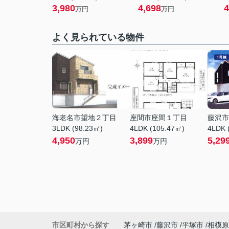
3,980
4,698
4
万円
万円
よく見られている物件
海老名市望地２丁目
座間市座間１丁目
藤沢市
3LDK (98.23㎡)
4LDK (105.47㎡)
4LDK 
4,950
3,899
5,29
万円
万円
市区町村から探す
茅ヶ崎市
藤沢市
平塚市
相模原