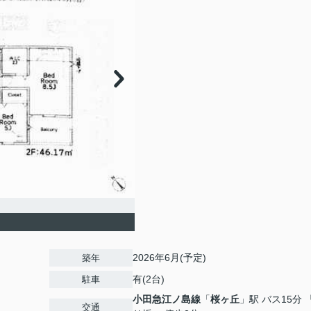
2026年6月(予定)
築年
有(2台)
駐車
小田急江ノ島線
「
桜ヶ丘
」駅 バス15分 
交通