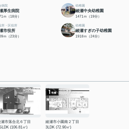
合病院
幼稚園
瀬厚生病院
綾瀬中央幼稚園
371ｍ（18分）
1471ｍ（19分）
役所・区役所
幼稚園
瀬市役所
綾瀬すぎの子幼稚園
809ｍ（23分）
1918ｍ（24分）
綾瀬市落合北６丁目
綾瀬市小園南２丁目
SLDK (106.81㎡)
3LDK (72.90㎡)