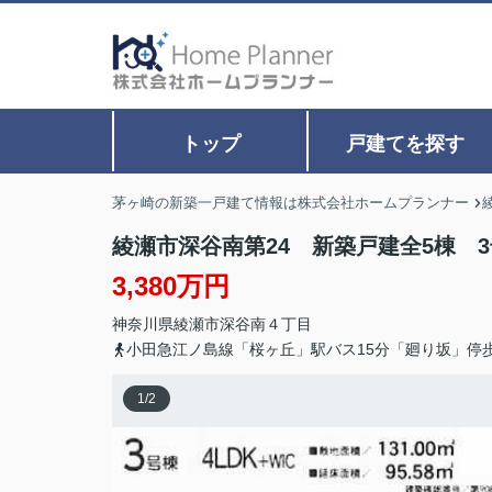
トップ
戸建てを探す
茅ヶ崎の新築一戸建て情報は株式会社ホームプランナー
綾瀬市深谷南第24 新築戸建全5棟 
3,380万円
神奈川県
綾瀬市
深谷南
４丁目
小田急江ノ島線「桜ヶ丘」駅バス15分「廻り坂」停
1
/
2