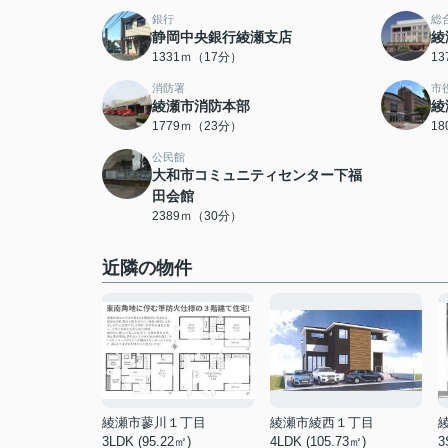
銀行
総
静岡中央銀行綾瀬支店
綾
1331ｍ（17分）
1
消防署
市
綾瀬市消防本部
綾
1779ｍ（23分）
1
公民館
大和市コミュニティセンター下福
田会館
2389ｍ（30分）
近隣の物件
綾瀬市蓼川１丁目
綾瀬市綾西１丁目
3LDK (95.22㎡)
4LDK (105.73㎡)
3