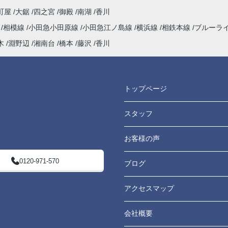
町屋
大鋸
四之宮
御殿
南湖
香川
海
相模線
小田急小田原線
小田急江ノ島線
横浜線
相鉄本線
ブルーラ
木
淵野辺
湘南台
橋本
藤沢
香川
トップページ
スタッフ
お客様の声
0120-971-570
ブログ
アクセスマップ
会社概要