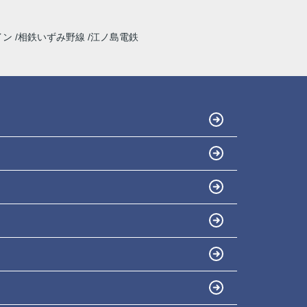
イン
相鉄いずみ野線
江ノ島電鉄