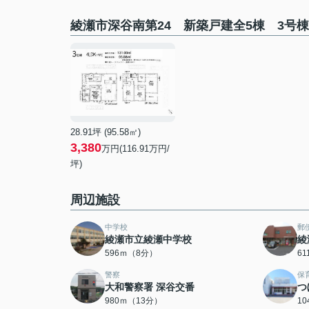
綾瀬市深谷南第24 新築戸建全5棟 3号
28.91坪 (95.58㎡)
3,380
万円(116.91万円/
坪)
周辺施設
中学校
郵
綾瀬市立綾瀬中学校
綾
596ｍ（8分）
6
警察
保
大和警察署 深谷交番
つ
980ｍ（13分）
1