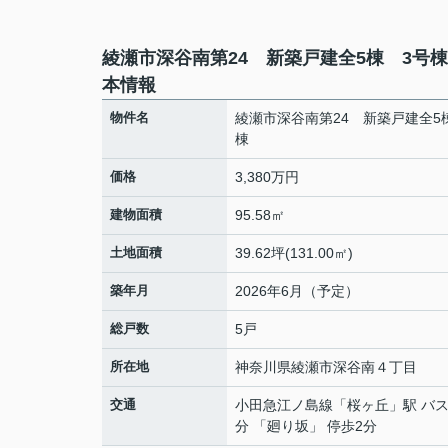
綾瀬市深谷南第24 新築戸建全5棟 3号
本情報
物件名
綾瀬市深谷南第24 新築戸建全5
棟
価格
3,380万円
建物面積
95.58㎡
土地面積
39.62坪(131.00㎡)
築年月
2026年6月（予定）
総戸数
5戸
所在地
神奈川県
綾瀬市
深谷南
４丁目
交通
小田急江ノ島線
「
桜ヶ丘
」駅 バス
分 「廻り坂」 停歩2分