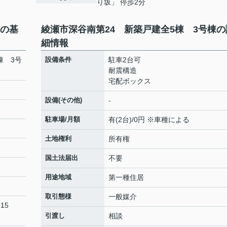
り坂」 停歩2分
棟の基
綾瀬市深谷南第24 新築戸建全5棟 3号棟の
細情報
棟 3号
設備条件
駐車2台可
耐震構造
宅配ボックス
設備(その他)
-
駐車場/月額
有(2台)/0円 ※車種による
土地権利
所有権
国土法届出
不要
用途地域
第一種住居
取引態様
一般媒介
15
引渡し
相談