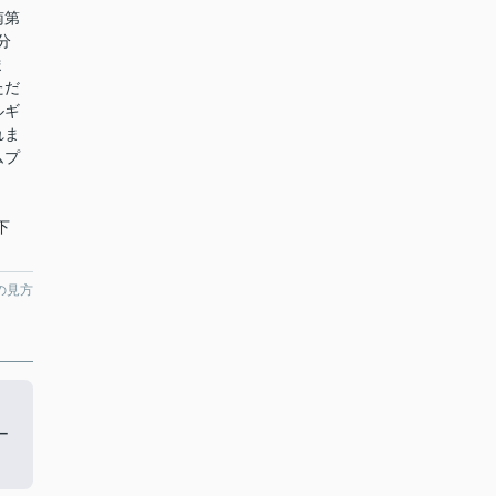
南第
分
ま
ただ
ルギ
れま
ムプ
下
の見方
ー