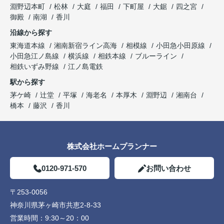
淵野辺本町
松林
大庭
福田
下町屋
大鋸
四之宮
御殿
南湖
香川
沿線から探す
東海道本線
湘南新宿ライン高海
相模線
小田急小田原線
小田急江ノ島線
横浜線
相鉄本線
ブルーライン
相鉄いずみ野線
江ノ島電鉄
駅から探す
茅ケ崎
辻堂
平塚
海老名
本厚木
淵野辺
湘南台
橋本
藤沢
香川
株式会社ホームプランナー
0120-971-570
お問い合わせ
〒253-0056
神奈川県茅ヶ崎市共恵2-8-33
営業時間：
9:30～20：00