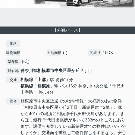
【外観パース】
-
価格
-
-(-)
4LDK
建物面積
土地面積
間取り
予定
築年数
神奈川県
相模原市中央区
星が丘
２丁目
所在地
相模線
「
上溝
」駅 徒歩17分
交通
横浜線
「
相模原
」駅 バス16分 神奈川中央交通「千代田
十字路」 停歩4分
相模原市中央区近辺での物件情報：大好評のあの物件
備考
「相模原市中央区星が丘2丁目 新築戸建全2棟」。家
から401mの場所に相模原千代田郵便局があります。き
らぼし銀行 千代田出張所が歩いて333mのところにあり
ます。設備も充実している新築戸建ての物件はいかがで
しょうか。交通面を重視して物件探しをするなら、安心