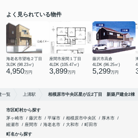
よく見られている物件
海老名市望地２丁目
座間市座間１丁目
藤沢市高倉
3LDK (98.23㎡)
4LDK (105.47㎡)
4LDK (96.25㎡)
4
4,950
3,899
5,299
万円
万円
万円
建一覧
上溝駅
相模原市中央区星が丘2丁目 新築戸建全2棟
市区町村から探す
茅ヶ崎市
藤沢市
平塚市
相模原市中央区
厚木市
綾瀬市
座間市
海老名市
大和市
町田市
町名から探す