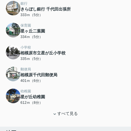
銀行
きらぼし銀行 千代田出張所
333ｍ（5分）
保育園
星ヶ丘二葉園
334ｍ（5分）
小学校
相模原市立星が丘小学校
335ｍ（5分）
郵便局
相模原千代田郵便局
401ｍ（6分）
幼稚園
星が丘幼稚園
612ｍ（8分）
すべて見る