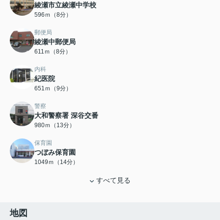
綾瀬市立綾瀬中学校
596ｍ（8分）
郵便局
綾瀬中郵便局
611ｍ（8分）
内科
紀医院
651ｍ（9分）
警察
大和警察署 深谷交番
980ｍ（13分）
保育園
つぼみ保育園
1049ｍ（14分）
すべて見る
地図