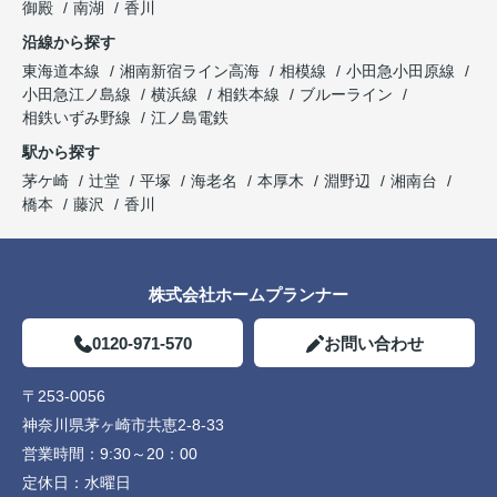
御殿
南湖
香川
沿線から探す
東海道本線
湘南新宿ライン高海
相模線
小田急小田原線
小田急江ノ島線
横浜線
相鉄本線
ブルーライン
相鉄いずみ野線
江ノ島電鉄
駅から探す
茅ケ崎
辻堂
平塚
海老名
本厚木
淵野辺
湘南台
橋本
藤沢
香川
株式会社ホームプランナー
0120-971-570
お問い合わせ
〒253-0056
神奈川県茅ヶ崎市共恵2-8-33
営業時間：
9:30～20：00
定休日：
水曜日