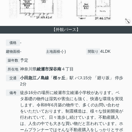
【外観パース】
-
価格
-
-(-)
4LDK
建物面積
土地面積
間取り
予定
築年数
神奈川県
綾瀬市
深谷南
４丁目
所在地
小田急江ノ島線
「
桜ヶ丘
」駅 バス15分 「廻り坂」 停歩
交通
2分
徒歩16分の場所に綾瀬市立綾瀬小学校があります。ベ
備考
タ基礎の物件は湿気や害虫にも強く、快適な環境を実現
します。令和8年6月築の物件で、多くのお問い合わせ
をいただいております。制震構造は、様々な技術開発が
行われていて、日々進歩し続けています。不動産購入
は、人生の中でも大きな買い物だと言われています。ホ
ームプランナーではそんな不動産購入をしっかりとサポ