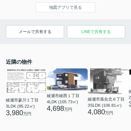
地図アプリで見る
メールで共有する
LINEで共有する
近隣の物件
綾瀬市綾西１丁目
2
綾瀬市落合北６丁目
綾瀬市蓼川１丁目
4LDK (105.73㎡)
3SLDK (106.81㎡)
3LDK (95.22㎡)
4,698
万円
4,080
3,980
万円
万円