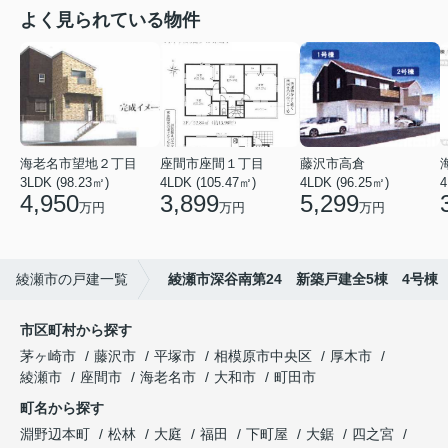
よく見られている物件
海老名市望地２丁目
座間市座間１丁目
藤沢市高倉
3LDK (98.23㎡)
4LDK (105.47㎡)
4LDK (96.25㎡)
4
4,950
3,899
5,299
万円
万円
万円
綾瀬市の戸建一覧
綾瀬市深谷南第24 新築戸建全5棟 4号棟
市区町村から探す
茅ヶ崎市
藤沢市
平塚市
相模原市中央区
厚木市
綾瀬市
座間市
海老名市
大和市
町田市
町名から探す
淵野辺本町
松林
大庭
福田
下町屋
大鋸
四之宮