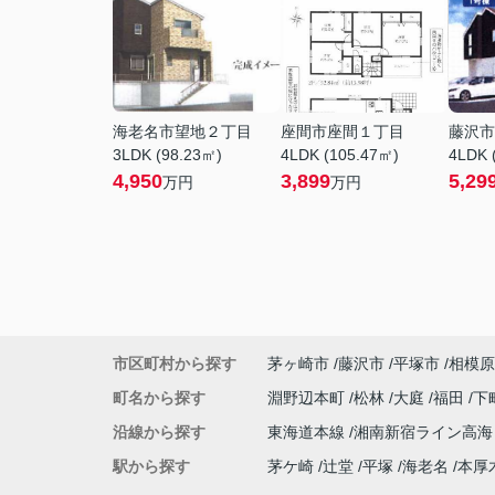
海老名市望地２丁目
座間市座間１丁目
藤沢市
3LDK (98.23㎡)
4LDK (105.47㎡)
4LDK 
4,950
3,899
5,29
万円
万円
市区町村から探す
茅ヶ崎市
藤沢市
平塚市
相模原
町名から探す
淵野辺本町
松林
大庭
福田
下
沿線から探す
東海道本線
湘南新宿ライン高
駅から探す
茅ケ崎
辻堂
平塚
海老名
本厚