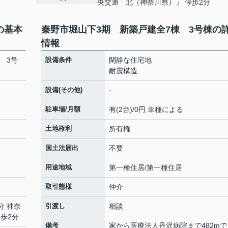
央交通「北（神奈川県）」 停歩2分
の基本
秦野市堀山下3期 新築戸建全7棟 3号棟の
情報
 3号
設備条件
閑静な住宅地
耐震構造
設備(その他)
-
駐車場/月額
有(2台)/0円 車種による
土地権利
所有権
国土法届出
不要
用途地域
第一種住居/第一種住居
取引態様
仲介
分 神奈
引渡し
相談
歩2分
備考
家から医療法人丹沢病院まで482mで