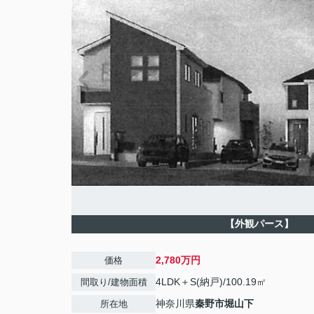
【外観パース】
2,780万円
価格
4LDK＋S(納戸)/100.19㎡
間取り/建物面積
神奈川県
秦野市
堀山下
所在地