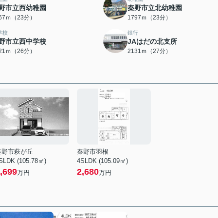
野市立西幼稚園
秦野市立北幼稚園
767ｍ（23分）
1797ｍ（23分）
学校
銀行
野市立西中学校
JAはだの北支所
021ｍ（26分）
2131ｍ（27分）
秦野市萩が丘
秦野市羽根
SLDK (105.78㎡)
4SLDK (105.09㎡)
,699
2,680
万円
万円