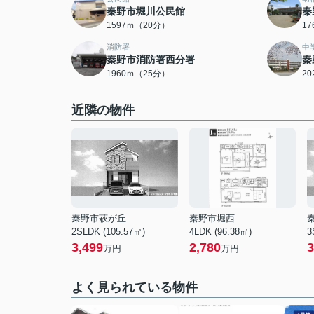
秦野市堀川公民館
秦
1597ｍ（20分）
1
消防署
中
秦野市消防署西分署
秦
1960ｍ（25分）
2
近隣の物件
秦野市萩が丘
秦野市堀西
2SLDK (105.57㎡)
4LDK (96.38㎡)
3
3,499
2,780
3
万円
万円
よく見られている物件