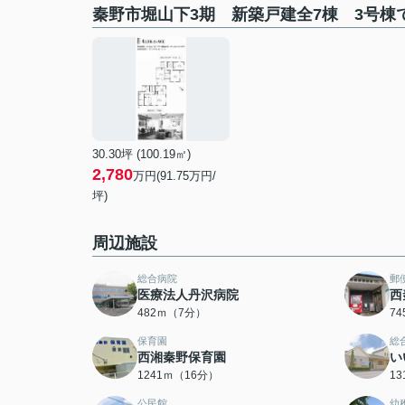
秦野市堀山下3期 新築戸建全7棟 3号棟
30.30坪 (100.19㎡)
2,780
万円(91.75万円/
坪)
周辺施設
総合病院
郵
医療法人丹沢病院
西
482ｍ（7分）
7
保育園
総
西湘秦野保育園
い
1241ｍ（16分）
1
公民館
幼