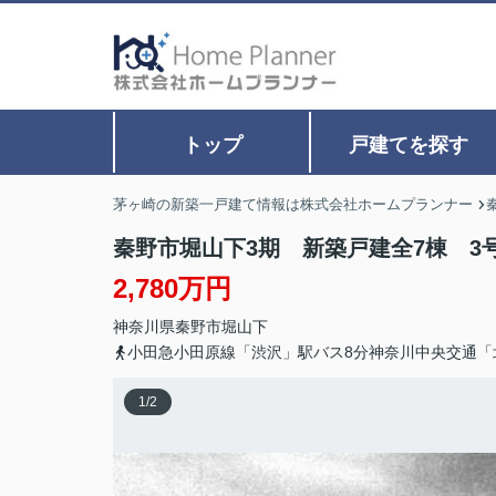
トップ
戸建てを探す
茅ヶ崎の新築一戸建て情報は株式会社ホームプランナー
秦野市堀山下3期 新築戸建全7棟 3
2,780万円
神奈川県
秦野市
堀山下
小田急小田原線「渋沢」駅バス8分神奈川中央交通「
1
/
2