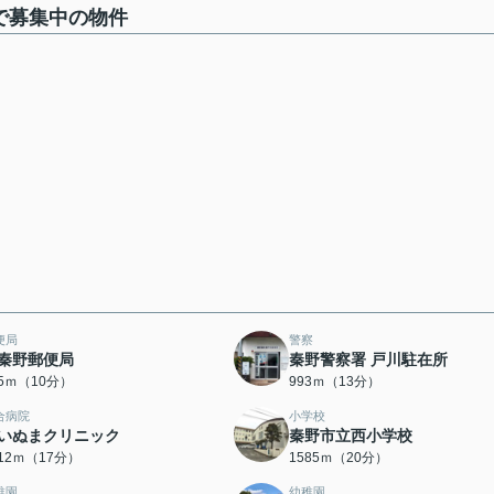
で募集中の物件
便局
警察
秦野郵便局
秦野警察署 戸川駐在所
45ｍ（10分）
993ｍ（13分）
合病院
小学校
いぬまクリニック
秦野市立西小学校
312ｍ（17分）
1585ｍ（20分）
稚園
幼稚園