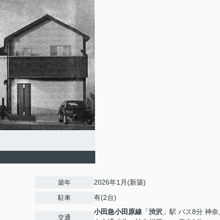
2026年1月(新築)
築年
有(2台)
駐車
小田急小田原線
「
渋沢
」駅 バス8分 神
交通