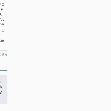
件と
にも
好。
アル
プラ
をご
.jp
の見方
も
ホ
な