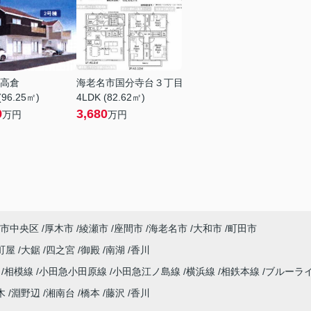
高倉
海老名市国分寺台３丁目
(96.25㎡)
4LDK (82.62㎡)
9
3,680
万円
万円
市中央区
厚木市
綾瀬市
座間市
海老名市
大和市
町田市
町屋
大鋸
四之宮
御殿
南湖
香川
海
相模線
小田急小田原線
小田急江ノ島線
横浜線
相鉄本線
ブルーラ
木
淵野辺
湘南台
橋本
藤沢
香川