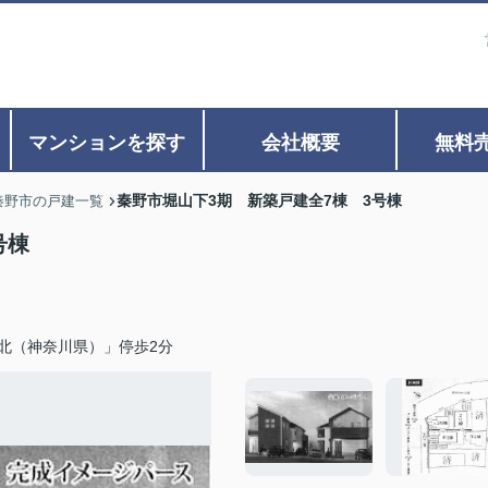
マンションを探す
会社概要
無料
秦野市堀山下3期 新築戸建全7棟 3号棟
秦野市の戸建一覧
号棟
北（神奈川県）」停歩2分