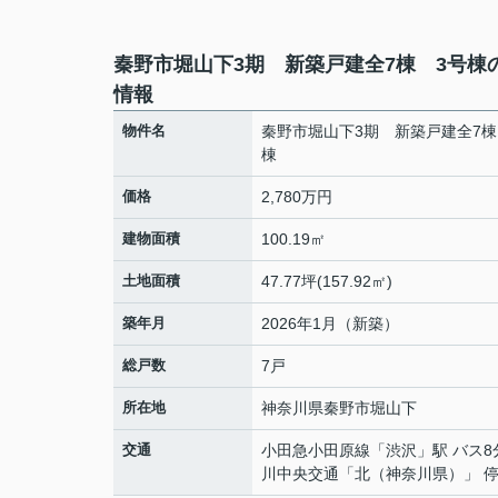
秦野市堀山下3期 新築戸建全7棟 3号棟
情報
物件名
秦野市堀山下3期 新築戸建全7棟
棟
価格
2,780万円
建物面積
100.19㎡
土地面積
47.77坪(157.92㎡)
築年月
2026年1月（新築）
総戸数
7戸
所在地
神奈川県
秦野市
堀山下
交通
小田急小田原線
「
渋沢
」駅 バス8
川中央交通「北（神奈川県）」 停