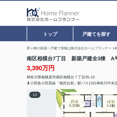
トップ
戸建てを探す
茅ヶ崎の新築一戸建て情報は株式会社ホームプランナー
南区相模台7丁目 新築戸建全3棟 A
3,390万円
神奈川県
相模原市南区
相模台
７丁目35-10
小田急小田原線「相武台前」駅バス13分神奈川中央
1
/
2