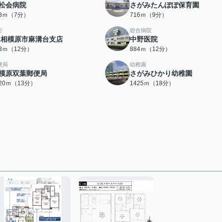
松会病院
さがみたんぽぽ保育園
98ｍ（7分）
716ｍ（9分）
行
総合病院
A相模原市麻溝台支店
中野医院
83ｍ（12分）
884ｍ（12分）
便局
幼稚園
模原双葉郵便局
さがみひかり幼稚園
020ｍ（13分）
1425ｍ（18分）