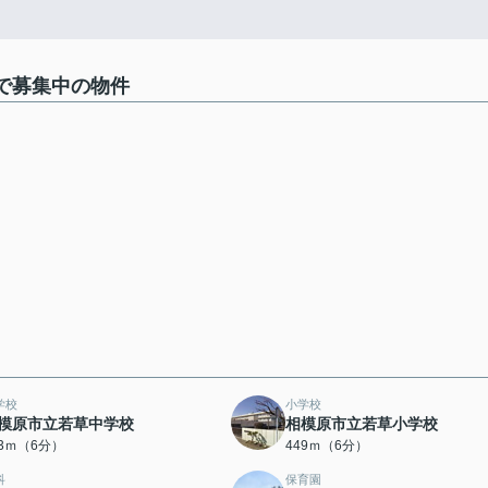
で募集中の物件
学校
小学校
模原市立若草中学校
相模原市立若草小学校
43ｍ（6分）
449ｍ（6分）
科
保育園