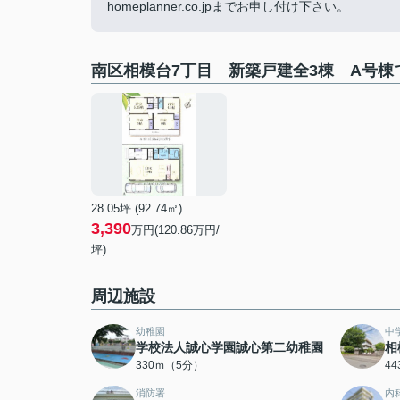
homeplanner.co.jpまでお申し付け下さい。
南区相模台7丁目 新築戸建全3棟 A号棟
28.05坪 (92.74㎡)
3,390
万円(120.86万円/
坪)
周辺施設
幼稚園
中
学校法人誠心学園誠心第二幼稚園
相
330ｍ（5分）
4
消防署
内