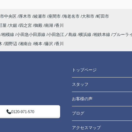
市中央区
厚木市
綾瀬市
座間市
海老名市
大和市
町田市
町屋
大鋸
四之宮
御殿
南湖
香川
海
相模線
小田急小田原線
小田急江ノ島線
横浜線
相鉄本線
ブルーラ
木
淵野辺
湘南台
橋本
藤沢
香川
トップページ
スタッフ
お客様の声
0120-971-570
ブログ
アクセスマップ