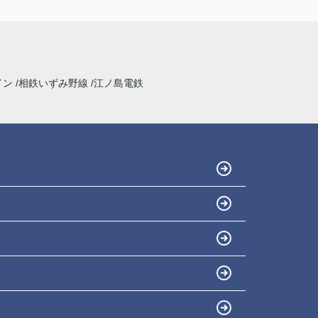
イン
相鉄いずみ野線
江ノ島電鉄