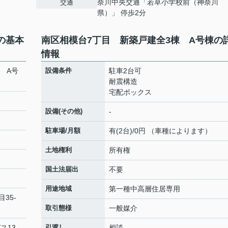
奈川中央交通「若草小学校前（神奈川
交通
県）」 停歩2分
の基本
南区相模台7丁目 新築戸建全3棟 A号棟の
情報
 A号
設備条件
駐車2台可
耐震構造
宅配ボックス
設備(その他)
-
駐車場/月額
有(2台)/0円 （車種によります）
土地権利
所有権
国土法届出
不要
用途地域
第一種中高層住居専用
目35-
取引態様
一般媒介
ス13
引渡し
相談