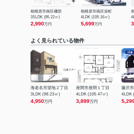
相模原市南区磯部
相模原市南区栄町
3SLDK (95.22㎡)
4LDK (105.16㎡)
4
2,990
5,699
3
万円
万円
よく見られている物件
海老名市望地２丁目
座間市座間１丁目
藤沢市
3LDK (98.23㎡)
4LDK (105.47㎡)
4LDK 
4,950
3,899
5,29
万円
万円