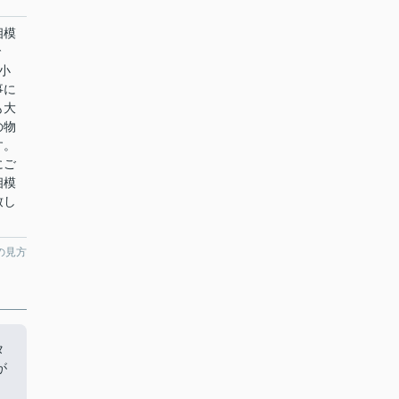
相模
で
小
事に
も大
の物
す。
にご
相模
致し
の見方
タ
が