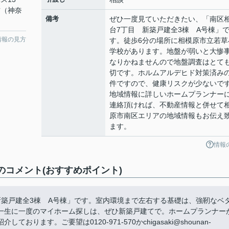
前（神奈
備考
ぜひ一度見ていただきたい、「南区
台7丁目 新築戸建全3棟 A号棟」
情報の見方
す。徒歩6分の場所に相模原市立若草
学校があります。地盤が弱いと大惨
なりかねませんので地盤調査はとて
切です。ホルムアルデヒド対策済み
件ですので、健康リスクが少ないで
地域情報に詳しいホームプランナー
連絡頂ければ、不動産情報と併せて
原市南区エリアの地域情報もお伝え
ます。
情報
のコメント(おすすめポイント)
新築戸建全3棟 A号棟」です。室内環境まで左右する基礎は、強靭なベ
一生に一度のマイホーム探しは、ぜひ新築戸建てで。ホームプランナー
ます。ご要望は0120-971-570かchigasaki@shounan-