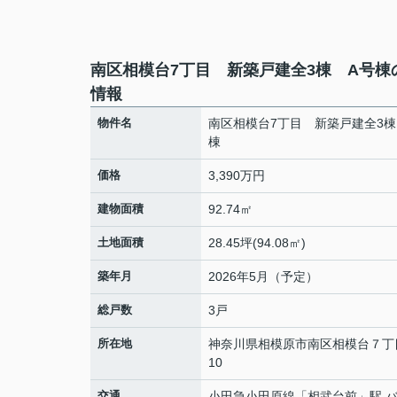
南区相模台7丁目 新築戸建全3棟 A号棟
情報
物件名
南区相模台7丁目 新築戸建全3棟
棟
価格
3,390万円
建物面積
92.74㎡
土地面積
28.45坪(94.08㎡)
築年月
2026年5月（予定）
総戸数
3戸
所在地
神奈川県
相模原市南区
相模台
７丁
10
交通
小田急小田原線
「
相武台前
」駅 バ