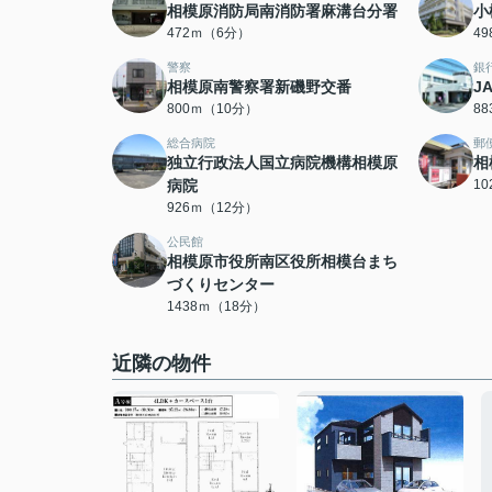
相模原消防局南消防署麻溝台分署
小
472ｍ（6分）
4
警察
銀
相模原南警察署新磯野交番
J
800ｍ（10分）
8
総合病院
郵
独立行政法人国立病院機構相模原
相
病院
1
926ｍ（12分）
公民館
相模原市役所南区役所相模台まち
づくりセンター
1438ｍ（18分）
近隣の物件