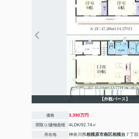
【外観パース】
3,390万円
価格
4LDK/92.74㎡
間取り/建物面積
神奈川県
相模原市南区
相模台
７丁目3
所在地