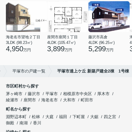
海老名市望地２丁目
座間市座間１丁目
藤沢市高倉
3LDK (98.23㎡)
4LDK (105.47㎡)
4LDK (96.25㎡)
4
4,950
3,899
5,299
万円
万円
万円
ー
平塚市の戸建一覧
平塚市達上ケ丘 新築戸建全2棟 1号棟
市区町村から探す
茅ヶ崎市
藤沢市
平塚市
相模原市中央区
厚木市
綾瀬市
座間市
海老名市
大和市
町田市
町名から探す
淵野辺本町
松林
大庭
福田
下町屋
大鋸
四之宮
御殿
南湖
香川
沿線から探す