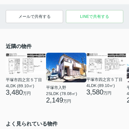
メールで共有する
LINEで共有する
近隣の物件
平塚市四之宮５丁目
平塚市四之宮５丁目
4LDK (89.10㎡)
4LDK (89.10㎡)
平塚市入野
3,580
3,480
万円
万円
2SLDK (78.08㎡)
4
2,149
万円
よく見られている物件