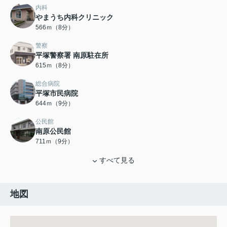
内科
やまうち内科クリニック
566ｍ（8分）
警察
平塚警察署 南原駐在所
615ｍ（8分）
総合病院
平塚市民病院
644ｍ（9分）
公民館
南原公民館
711ｍ（9分）
すべて見る
地図