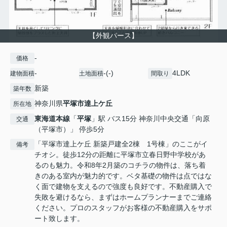
【外観パース】
-
価格
-
-(-)
4LDK
建物面積
土地面積
間取り
新築
築年数
神奈川県
平塚市
達上ケ丘
所在地
東海道本線
「
平塚
」駅 バス15分 神奈川中央交通「向原
交通
（平塚市）」 停歩5分
「平塚市達上ケ丘 新築戸建全2棟 1号棟」のここがイ
備考
チオシ。徒歩12分の距離に平塚市立春日野中学校があ
るのも魅力。令和8年2月築のコチラの物件は、落ち着
きのある室内が魅力的です。ベタ基礎の物件は点ではな
く面で建物を支えるので強度も良好です。不動産購入で
失敗を避けるなら、まずはホームプランナーまでご連絡
ください。プロのスタッフがお客様の不動産購入をサポ
ート致します。