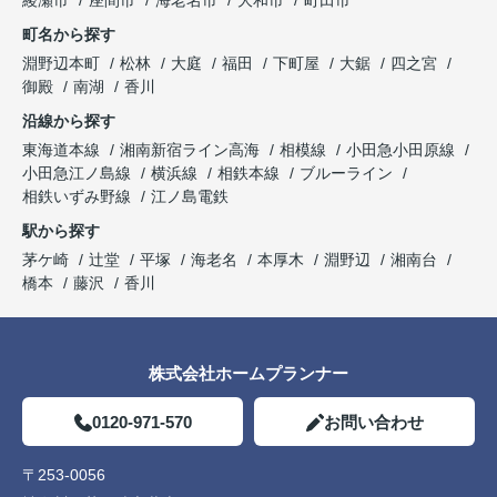
綾瀬市
座間市
海老名市
大和市
町田市
町名から探す
淵野辺本町
松林
大庭
福田
下町屋
大鋸
四之宮
御殿
南湖
香川
沿線から探す
東海道本線
湘南新宿ライン高海
相模線
小田急小田原線
小田急江ノ島線
横浜線
相鉄本線
ブルーライン
相鉄いずみ野線
江ノ島電鉄
駅から探す
茅ケ崎
辻堂
平塚
海老名
本厚木
淵野辺
湘南台
橋本
藤沢
香川
株式会社ホームプランナー
0120-971-570
お問い合わせ
〒253-0056