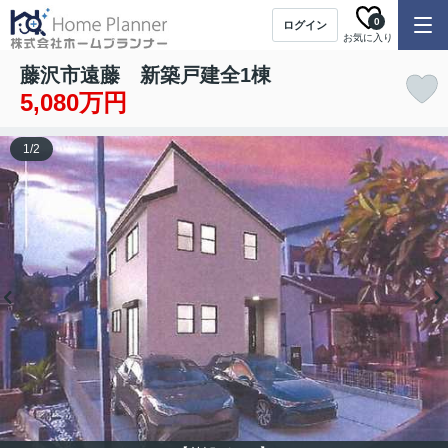
0
ログイン
お気に入り
藤沢市遠藤 新築戸建全1棟
5,080万円
1
/
2