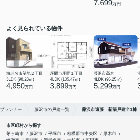
7,699
万円
よく見られている物件
海老名市望地２丁目
座間市座間１丁目
藤沢市高倉
3LDK (98.23㎡)
4LDK (105.47㎡)
4LDK (96.25㎡)
4
4,950
3,899
5,299
万円
万円
万円
プランナー
藤沢市の戸建一覧
藤沢市遠藤 新築戸建全1棟
市区町村から探す
茅ヶ崎市
藤沢市
平塚市
相模原市中央区
厚木市