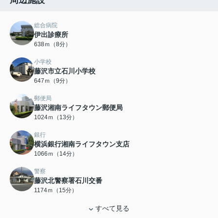
周辺施設
総合病院
伊出診療所
638ｍ（8分）
小学校
藤沢市立石川小学校
647ｍ（9分）
郵便局
藤沢湘南ライフタウン郵便局
1024ｍ（13分）
銀行
横浜銀行湘南ライフタウン支店
1066ｍ（14分）
警察
藤沢北警察署石川交番
1174ｍ（15分）
すべて見る