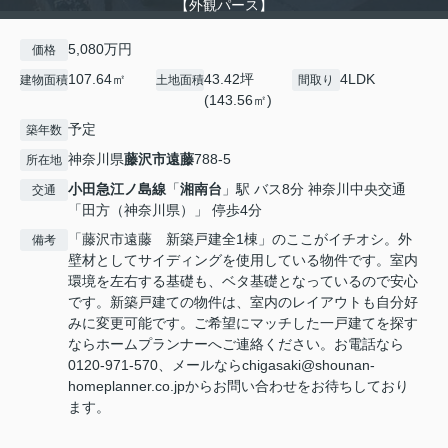
【外観パース】
5,080万円
価格
107.64㎡
43.42坪
4LDK
建物面積
土地面積
間取り
(143.56㎡)
予定
築年数
神奈川県
藤沢市
遠藤
788-5
所在地
小田急江ノ島線
「
湘南台
」駅 バス8分 神奈川中央交通
交通
「田方（神奈川県）」 停歩4分
「藤沢市遠藤 新築戸建全1棟」のここがイチオシ。外
備考
壁材としてサイディングを使用している物件です。室内
環境を左右する基礎も、ベタ基礎となっているので安心
です。新築戸建ての物件は、室内のレイアウトも自分好
みに変更可能です。ご希望にマッチした一戸建てを探す
ならホームプランナーへご連絡ください。お電話なら
0120-971-570、メールならchigasaki@shounan-
homeplanner.co.jpからお問い合わせをお待ちしており
ます。