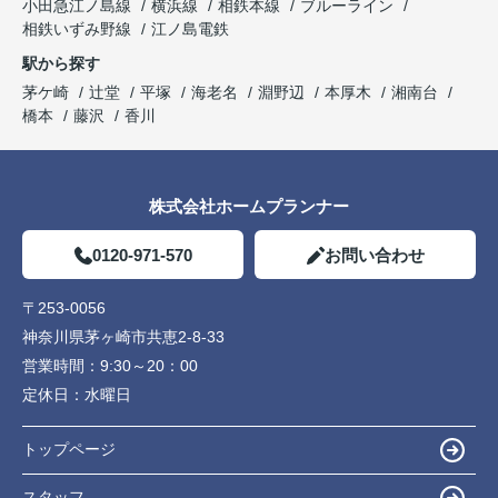
小田急江ノ島線
横浜線
相鉄本線
ブルーライン
相鉄いずみ野線
江ノ島電鉄
駅から探す
茅ケ崎
辻堂
平塚
海老名
淵野辺
本厚木
湘南台
橋本
藤沢
香川
株式会社ホームプランナー
0120-971-570
お問い合わせ
〒253-0056
神奈川県茅ヶ崎市共恵2-8-33
営業時間：
9:30～20：00
定休日：
水曜日
トップページ
スタッフ