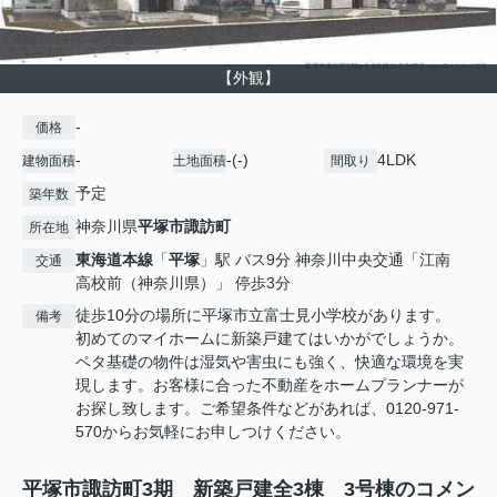
【外観】
-
価格
-
-(-)
4LDK
建物面積
土地面積
間取り
予定
築年数
神奈川県
平塚市
諏訪町
所在地
東海道本線
「
平塚
」駅 バス9分 神奈川中央交通「江南
交通
高校前（神奈川県）」 停歩3分
徒歩10分の場所に平塚市立富士見小学校があります。
備考
初めてのマイホームに新築戸建てはいかがでしょうか。
ベタ基礎の物件は湿気や害虫にも強く、快適な環境を実
現します。お客様に合った不動産をホームプランナーが
お探し致します。ご希望条件などがあれば、0120-971-
570からお気軽にお申しつけください。
平塚市諏訪町3期 新築戸建全3棟 3号棟のコメン