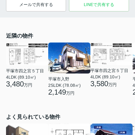
メールで共有する
LINEで共有する
近隣の物件
平塚市四之宮５丁目
平塚市四之宮５丁目
4LDK (89.10㎡)
4LDK (89.10㎡)
平塚市入野
3,580
3,480
万円
万円
2SLDK (78.08㎡)
4
2,149
万円
よく見られている物件