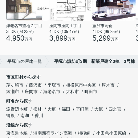
海老名市望地２丁目
座間市座間１丁目
藤沢市高倉
3LDK (98.23㎡)
4LDK (105.47㎡)
4LDK (96.25㎡)
4
4,950
3,899
5,299
万円
万円
万円
平塚市の戸建一覧
平塚市諏訪町3期 新築戸建全3棟 3号棟
市区町村から探す
茅ヶ崎市
藤沢市
平塚市
相模原市中央区
厚木市
綾瀬市
座間市
海老名市
大和市
町田市
町名から探す
淵野辺本町
松林
大庭
福田
下町屋
大鋸
四之宮
御殿
南湖
香川
沿線から探す
東海道本線
湘南新宿ライン高海
相模線
小田急小田原線