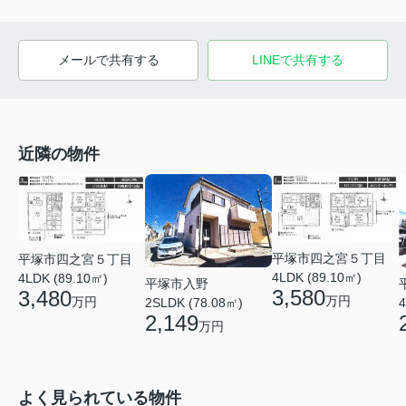
メールで共有する
LINEで共有する
近隣の物件
平塚市四之宮５丁目
平塚市四之宮５丁目
4LDK (89.10㎡)
4LDK (89.10㎡)
平塚市入野
3,580
3,480
万円
万円
2SLDK (78.08㎡)
4
2,149
万円
よく見られている物件