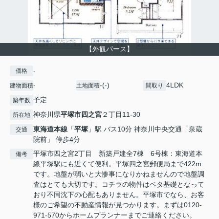
【外観パース】
-
価格
-
-(-)
4LDK
建物面積
土地面積
間取り
予定
築年数
神奈川県
平塚市
四之宮
２丁目11-30
所在地
東海道本線
「
平塚
」駅 バス10分 神奈川中央交通「泉蔵
交通
院前」 停歩4分
平塚市四之宮2丁目 新築戸建全7棟 6号棟：東海道本
備考
線平塚駅にも近くて便利。平塚四之宮郵便局まで422m
です。地盤が弱いと大惨事になりかねませんので地盤調
査はとても大切です。コチラの物件はベタ基礎となって
おり不同沈下の心配もありません。平塚市でなら、お客
様のご希望の不動産情報が見つかります。まずは0120-
971-570からホームプランナーまでご連絡ください。