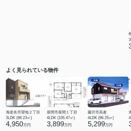
3
よく見られている物件
海老名市望地２丁目
座間市座間１丁目
藤沢市高倉
3LDK (98.23㎡)
4LDK (105.47㎡)
4LDK (96.25㎡)
4
4,950
3,899
5,299
万円
万円
万円