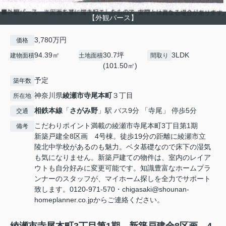
【外観パース】
3,780万円
価格
94.39㎡
30.7坪
3LDK
建物面積
土地面積
間取り
(101.50㎡)
予定
築年数
神奈川県
綾瀬市
寺尾本町
３丁目
所在地
相鉄本線
「
さがみ野
」駅 バス9分 「寺尾」 停歩5分
交通
こだわりポイント満載の綾瀬市寺尾本町3丁目第1期
備考
新築戸建全8区画 4号棟。徒歩19分の距離に綾瀬市立
陵北中学校があるのも魅力。ベタ基礎なので床下の湿気
も気になりません。新築戸建ての物件は、室内のレイア
ウトも自分好みに変更可能です。知識豊富なホームプラ
ンナーのスタッフが、マイホーム探しを全力でサポート
致します。0120-971-570・chigasaki@shounan-
homeplanner.co.jpからご連絡ください。