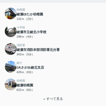
幼稚園
綾瀬ゆたか幼稚園
142ｍ（2分）
小学校
綾瀬市立綾北小学校
296ｍ（4分）
消防署
綾瀬市消防本部消防署北分署
343ｍ（5分）
銀行
JAさがみ綾北支店
426ｍ（6分）
幼稚園
綾瀬幼稚園
622ｍ（8分）
すべて見る