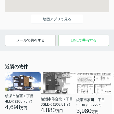
地図アプリで見る
メールで共有する
LINEで共有する
近隣の物件
綾瀬市綾西１丁目
綾瀬市落合北６丁目
綾瀬市蓼川１丁目
4LDK (105.73㎡)
3SLDK (106.81㎡)
3LDK (95.22㎡)
4,698
万円
4,080
3,980
万円
万円