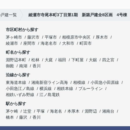
の戸建一覧
綾瀬市寺尾本町3丁目第1期 新築戸建全8区画 4号棟
市区町村から探す
茅ヶ崎市
藤沢市
平塚市
相模原市中央区
厚木市
綾瀬市
座間市
海老名市
大和市
町田市
町名から探す
淵野辺本町
松林
大庭
福田
下町屋
大鋸
四之宮
御殿
南湖
香川
沿線から探す
東海道本線
湘南新宿ライン高海
相模線
小田急小田原線
小田急江ノ島線
横浜線
相鉄本線
ブルーライン
相鉄いずみ野線
江ノ島電鉄
駅から探す
茅ケ崎
辻堂
平塚
海老名
本厚木
淵野辺
湘南台
橋本
藤沢
香川