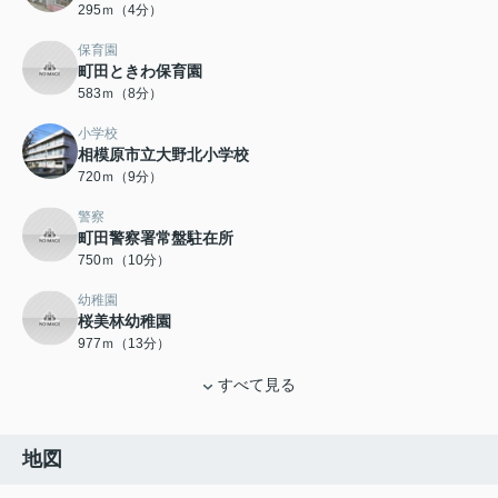
295ｍ（4分）
保育園
町田ときわ保育園
583ｍ（8分）
小学校
相模原市立大野北小学校
720ｍ（9分）
警察
町田警察署常盤駐在所
750ｍ（10分）
幼稚園
桜美林幼稚園
977ｍ（13分）
すべて見る
地図