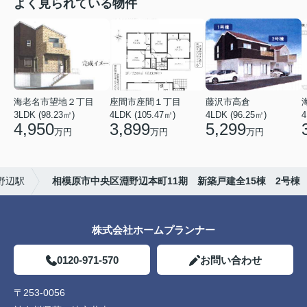
よく見られている物件
海老名市望地２丁目
座間市座間１丁目
藤沢市高倉
3LDK (98.23㎡)
4LDK (105.47㎡)
4LDK (96.25㎡)
4
4,950
3,899
5,299
万円
万円
万円
野辺駅
相模原市中央区淵野辺本町11期 新築戸建全15棟 2号棟
株式会社ホームプランナー
0120-971-570
お問い合わせ
〒253-0056