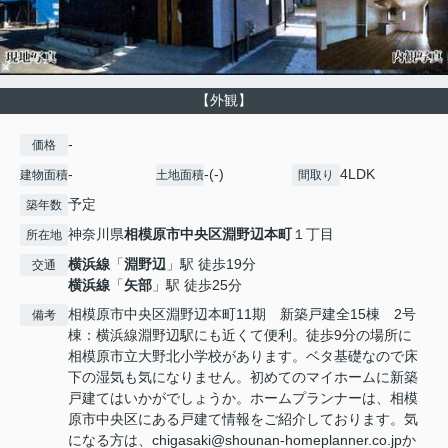
【外観】
-
価格
-
-(-)
4LDK
建物面積
土地面積
間取り
予定
築年数
神奈川県
相模原市中央区
淵野辺本町
１丁目
所在地
横浜線
「
淵野辺
」駅 徒歩19分
交通
横浜線
「
矢部
」駅 徒歩25分
相模原市中央区淵野辺本町11期 新築戸建全15棟 2号
備考
棟：横浜線淵野辺駅にも近くて便利。徒歩9分の場所に
相模原市立大野北小学校があります。ベタ基礎なので床
下の湿気も気になりません。初めてのマイホームに新築
戸建てはいかがでしょうか。ホームプランナーは、相模
原市中央区にある戸建て情報をご紹介しております。気
になる方は、chigasaki@shounan-homeplanner.co.jpか