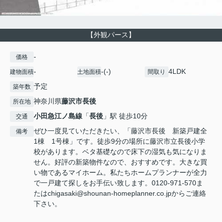
【外観パース】
-
価格
-
-(-)
4LDK
建物面積
土地面積
間取り
予定
築年数
神奈川県
藤沢市
長後
所在地
小田急江ノ島線
「
長後
」駅 徒歩10分
交通
ぜひ一度見ていただきたい、「藤沢市長後 新築戸建全
備考
1棟 1号棟」です。徒歩9分の場所に藤沢市立長後小学
校があります。ベタ基礎なので床下の湿気も気になりま
せん。好評の新築物件なので、おすすめです。大きな買
い物であるマイホーム。私たちホームプランナーが全力
で一戸建て探しをお手伝い致します。0120-971-570ま
たはchigasaki@shounan-homeplanner.co.jpからご連絡
下さい。