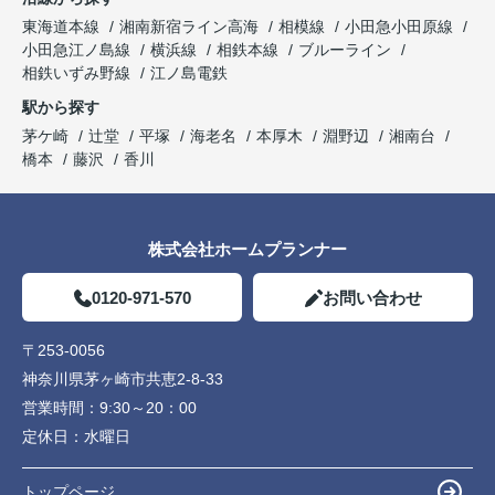
東海道本線
湘南新宿ライン高海
相模線
小田急小田原線
小田急江ノ島線
横浜線
相鉄本線
ブルーライン
相鉄いずみ野線
江ノ島電鉄
駅から探す
茅ケ崎
辻堂
平塚
海老名
本厚木
淵野辺
湘南台
橋本
藤沢
香川
株式会社ホームプランナー
0120-971-570
お問い合わせ
〒253-0056
神奈川県茅ヶ崎市共恵2-8-33
営業時間：
9:30～20：00
定休日：
水曜日
トップページ