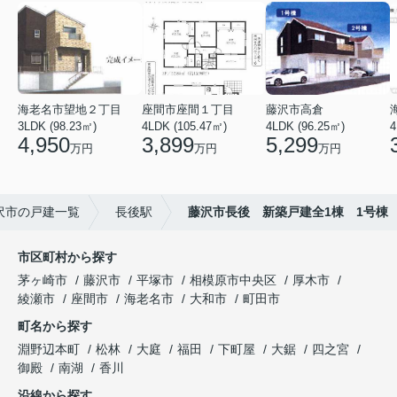
海老名市望地２丁目
座間市座間１丁目
藤沢市高倉
3LDK (98.23㎡)
4LDK (105.47㎡)
4LDK (96.25㎡)
4
4,950
3,899
5,299
万円
万円
万円
沢市の戸建一覧
長後駅
藤沢市長後 新築戸建全1棟 1号棟
市区町村から探す
茅ヶ崎市
藤沢市
平塚市
相模原市中央区
厚木市
綾瀬市
座間市
海老名市
大和市
町田市
町名から探す
淵野辺本町
松林
大庭
福田
下町屋
大鋸
四之宮
御殿
南湖
香川
沿線から探す