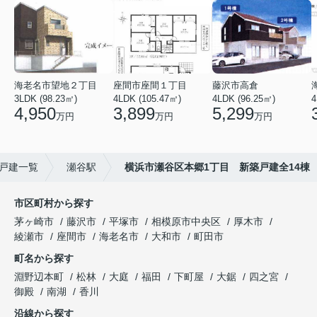
海老名市望地２丁目
座間市座間１丁目
藤沢市高倉
3LDK (98.23㎡)
4LDK (105.47㎡)
4LDK (96.25㎡)
4
4,950
3,899
5,299
万円
万円
万円
戸建一覧
瀬谷駅
横浜市瀬谷区本郷1丁目 新築戸建全14棟
市区町村から探す
茅ヶ崎市
藤沢市
平塚市
相模原市中央区
厚木市
綾瀬市
座間市
海老名市
大和市
町田市
町名から探す
淵野辺本町
松林
大庭
福田
下町屋
大鋸
四之宮
御殿
南湖
香川
沿線から探す