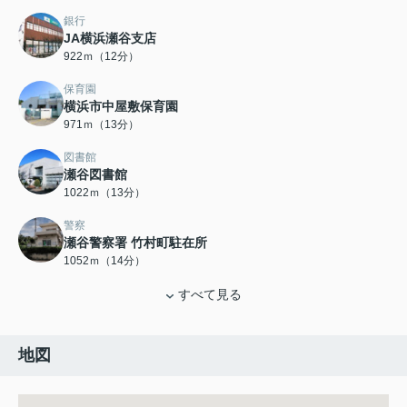
銀行
JA横浜瀬谷支店
922ｍ（12分）
保育園
横浜市中屋敷保育園
971ｍ（13分）
図書館
瀬谷図書館
1022ｍ（13分）
警察
瀬谷警察署 竹村町駐在所
1052ｍ（14分）
すべて見る
地図