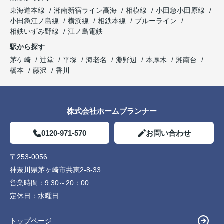
東海道本線
湘南新宿ライン高海
相模線
小田急小田原線
小田急江ノ島線
横浜線
相鉄本線
ブルーライン
相鉄いずみ野線
江ノ島電鉄
駅から探す
茅ケ崎
辻堂
平塚
海老名
淵野辺
本厚木
湘南台
橋本
藤沢
香川
株式会社ホームプランナー
0120-971-570
お問い合わせ
〒253-0056
神奈川県茅ヶ崎市共恵2-8-33
営業時間：
9:30～20：00
定休日：
水曜日
トップページ