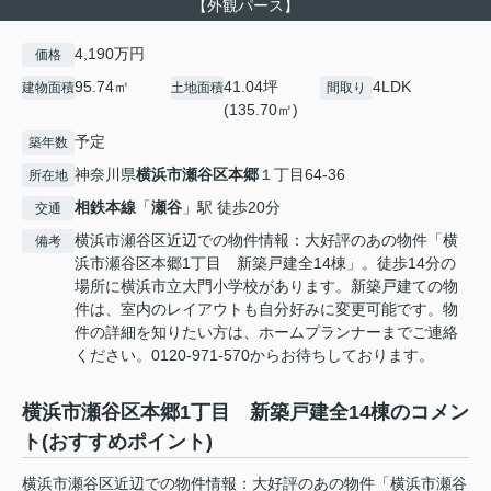
【外観パース】
4,190万円
価格
95.74㎡
41.04坪
4LDK
建物面積
土地面積
間取り
(135.70㎡)
予定
築年数
神奈川県
横浜市瀬谷区
本郷
１丁目64-36
所在地
相鉄本線
「
瀬谷
」駅 徒歩20分
交通
横浜市瀬谷区近辺での物件情報：大好評のあの物件「横
備考
浜市瀬谷区本郷1丁目 新築戸建全14棟」。徒歩14分の
場所に横浜市立大門小学校があります。新築戸建ての物
件は、室内のレイアウトも自分好みに変更可能です。物
件の詳細を知りたい方は、ホームプランナーまでご連絡
ください。0120-971-570からお待ちしております。
横浜市瀬谷区本郷1丁目 新築戸建全14棟のコメン
ト(おすすめポイント)
横浜市瀬谷区近辺での物件情報：大好評のあの物件「横浜市瀬谷