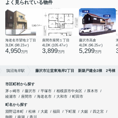
よく見られている物件
海老名市望地２丁目
座間市座間１丁目
藤沢市高倉
3LDK (98.23㎡)
4LDK (105.47㎡)
4LDK (96.25㎡)
4
4,950
3,899
5,299
万円
万円
万円
鵠沼海岸駅
藤沢市辻堂東海岸2丁目 新築戸建全2棟 2号棟
市区町村から探す
茅ヶ崎市
藤沢市
平塚市
相模原市中央区
厚木市
綾瀬市
座間市
海老名市
大和市
町田市
町名から探す
淵野辺本町
松林
大庭
福田
下町屋
大鋸
四之宮
御殿
南湖
香川