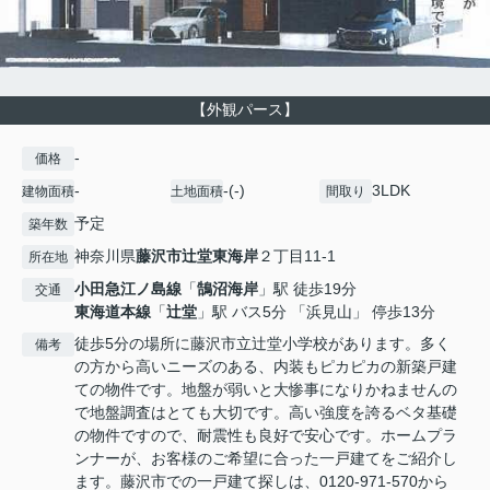
【外観パース】
-
価格
-
-(-)
3LDK
建物面積
土地面積
間取り
予定
築年数
神奈川県
藤沢市
辻堂東海岸
２丁目11-1
所在地
小田急江ノ島線
「
鵠沼海岸
」駅 徒歩19分
交通
東海道本線
「
辻堂
」駅 バス5分 「浜見山」 停歩13分
徒歩5分の場所に藤沢市立辻堂小学校があります。多く
備考
の方から高いニーズのある、内装もピカピカの新築戸建
ての物件です。地盤が弱いと大惨事になりかねませんの
で地盤調査はとても大切です。高い強度を誇るベタ基礎
の物件ですので、耐震性も良好で安心です。ホームプラ
ンナーが、お客様のご希望に合った一戸建てをご紹介し
ます。藤沢市での一戸建て探しは、0120-971-570から