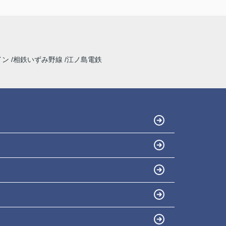
イン
相鉄いずみ野線
江ノ島電鉄