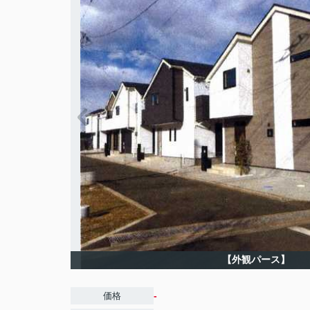
【外観パース】
-
価格