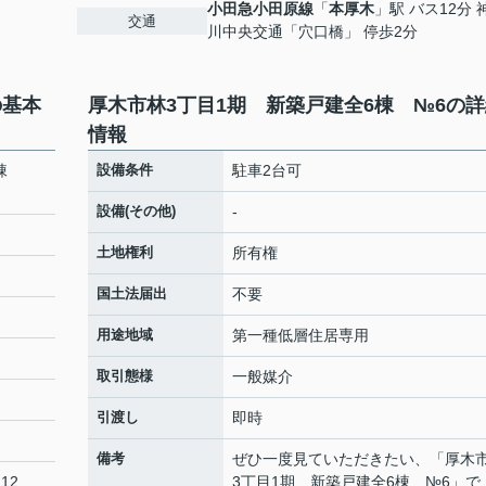
小田急小田原線
「
本厚木
」駅 バス12分 
交通
川中央交通「穴口橋」 停歩2分
の基本
厚木市林3丁目1期 新築戸建全6棟 №6の
情報
6棟
設備条件
駐車2台可
設備(その他)
-
土地権利
所有権
国土法届出
不要
用途地域
第一種低層住居専用
取引態様
一般媒介
引渡し
即時
備考
ぜひ一度見ていただきたい、「厚木
12
3丁目1期 新築戸建全6棟 №6」で