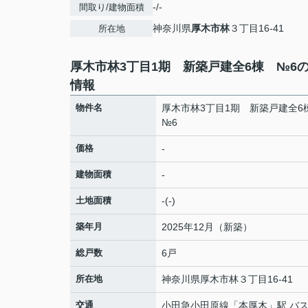
-/-
間取り/建物面積
神奈川県
厚木市
林
３丁目16-41
所在地
厚木市林3丁目1期 新築戸建全6棟 №6
情報
物件名
厚木市林3丁目1期 新築戸建全
№6
価格
-
建物面積
-
土地面積
-(-)
築年月
2025年12月（新築）
総戸数
6戸
所在地
神奈川県
厚木市
林
３丁目16-41
交通
小田急小田原線
「
本厚木
」駅 バス