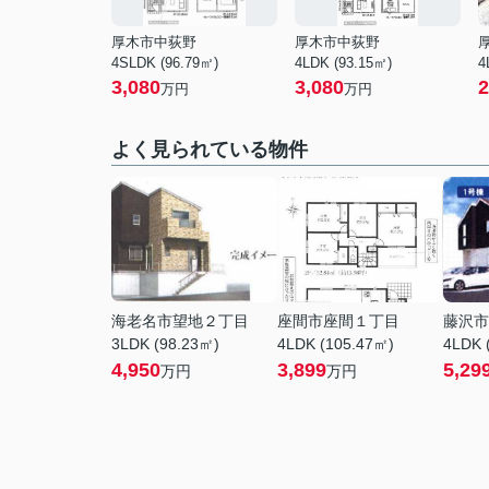
厚木市中荻野
厚木市中荻野
4SLDK (96.79㎡)
4LDK (93.15㎡)
4
3,080
3,080
2
万円
万円
よく見られている物件
海老名市望地２丁目
座間市座間１丁目
藤沢市
3LDK (98.23㎡)
4LDK (105.47㎡)
4LDK 
4,950
3,899
5,29
万円
万円