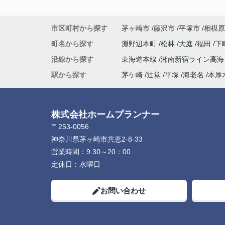
市区町村から探す
茅ヶ崎市
藤沢市
平塚市
相模原
町名から探す
淵野辺本町
松林
大庭
福田
下
沿線から探す
東海道本線
湘南新宿ライン高
駅から探す
茅ケ崎
辻堂
平塚
海老名
本厚
株式会社ホームプランナー
〒253-0056
神奈川県茅ヶ崎市共恵2-8-33
営業時間：
9:30～20：00
定休日：
水曜日
お問い合わせ