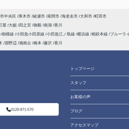
市中央区
厚木市
綾瀬市
座間市
海老名市
大和市
町田市
町屋
大鋸
四之宮
御殿
南湖
香川
海
相模線
小田急小田原線
小田急江ノ島線
横浜線
相鉄本線
ブルーラ
木
淵野辺
湘南台
橋本
藤沢
香川
トップページ
スタッフ
お客様の声
0120-971-570
ブログ
アクセスマップ