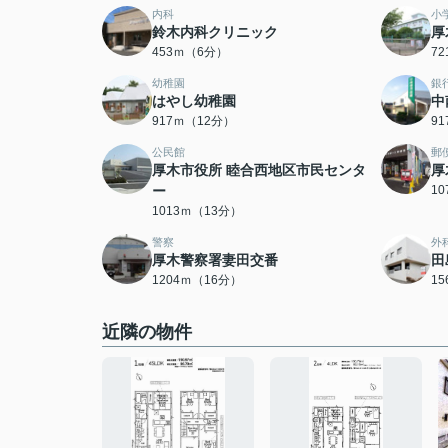
内科
小
鈴木内科クリニック
厚
453ｍ（6分）
7
幼稚園
銀
はやし幼稚園
中
917ｍ（12分）
9
公民館
郵
厚木市役所 睦合西地区市民センタ
厚
ー
1
1013ｍ（13分）
警察
外
厚木警察署妻田交番
田
1204ｍ（16分）
1
近隣の物件