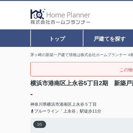
トップ
戸建てを探す
茅ヶ崎の新築一戸建て情報は株式会社ホームプランナー
この物
横浜市港南区上永谷5丁目2期 新築戸
-
神奈川県
横浜市港南区
上永谷
５丁目
ブルーライン「上永谷」駅徒歩11分
1
/
1