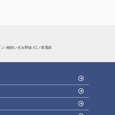
イン
相鉄いずみ野線
江ノ島電鉄