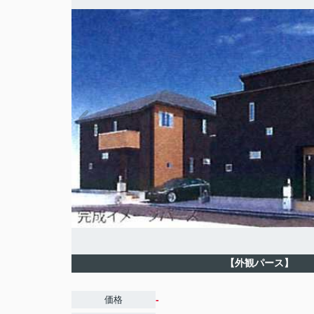
【外観パース】
-
価格