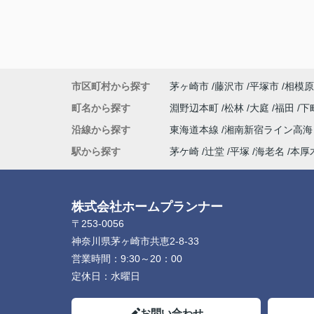
市区町村から探す
茅ヶ崎市
藤沢市
平塚市
相模原
町名から探す
淵野辺本町
松林
大庭
福田
下
沿線から探す
東海道本線
湘南新宿ライン高
駅から探す
茅ケ崎
辻堂
平塚
海老名
本厚
株式会社ホームプランナー
〒253-0056
神奈川県茅ヶ崎市共恵2-8-33
営業時間：
9:30～20：00
定休日：
水曜日
お問い合わせ