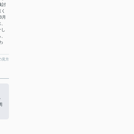
検討
覧く
3月
は、
介し
ら、
わ
の見方
い
周