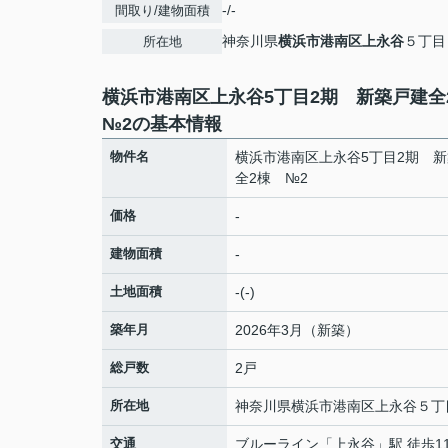
-/-
間取り/建物面積
神奈川県
横浜市港南区
上永谷
５丁目
所在地
横浜市港南区上永谷5丁目2期 新築戸建
№2の基本情報
物件名
横浜市港南区上永谷5丁目2期 
全2棟 №2
価格
-
建物面積
-
土地面積
-(-)
築年月
2026年3月（新築）
総戸数
2戸
所在地
神奈川県
横浜市港南区
上永谷
５丁
交通
ブルーライン
「
上永谷
」駅 徒歩1