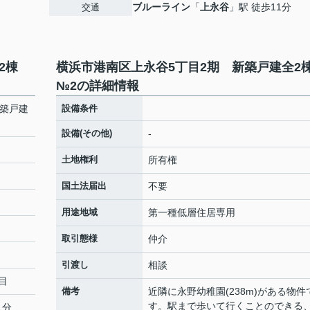
ブルーライン
「
上永谷
」駅 徒歩11分
交通
全2棟
横浜市港南区上永谷5丁目2期 新築戸建全
№2の詳細情報
新築戸建
設備条件
設備(その他)
-
土地権利
所有権
国土法届出
不要
用途地域
第一種低層住居専用
取引態様
仲介
引渡し
相談
目
備考
近隣に永野幼稚園(238m)がある物件
す。駅まで歩いて行くことのできる
1分