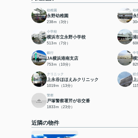
幼稚園
幼
永野幼稚園
永
238ｍ（3分）
3
小学校
消
横浜市立永野小学校
港
513ｍ（7分）
6
銀行
中
JA横浜港南支店
横
753ｍ（10分）
8
クリニック
総
上永谷ほほえみクリニック
上
1019ｍ（13分）
1
警察
戸塚警察署芹が谷交番
1833ｍ（23分）
近隣の物件