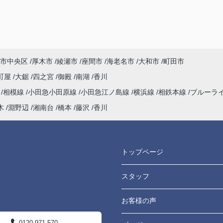
市中央区
厚木市
綾瀬市
座間市
海老名市
大和市
町田市
町屋
大鋸
四之宮
御殿
南湖
香川
海
相模線
小田急小田原線
小田急江ノ島線
横浜線
相鉄本線
ブルーラ
木
淵野辺
湘南台
橋本
藤沢
香川
トップページ
スタッフ
お客様の声
0120-971-570