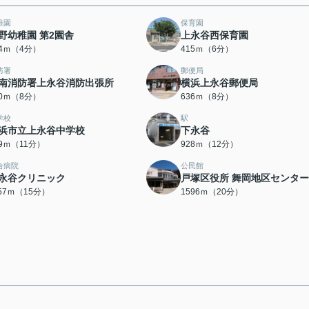
稚園
保育園
野幼稚園 第2園舎
上永谷西保育園
04ｍ（4分）
415ｍ（6分）
防署
郵便局
南消防署上永谷消防出張所
横浜上永谷郵便局
00ｍ（8分）
636ｍ（8分）
学校
駅
浜市立上永谷中学校
下永谷
29ｍ（11分）
928ｍ（12分）
合病院
公民館
永谷クリニック
戸塚区役所 舞岡地区センター
157ｍ（15分）
1596ｍ（20分）