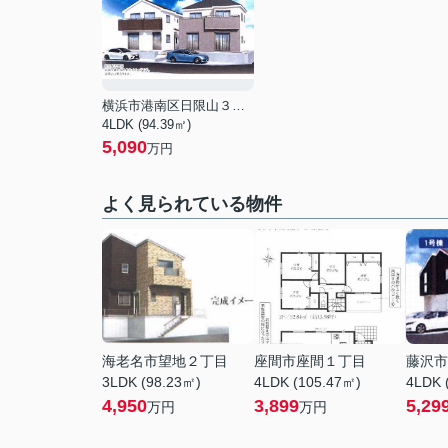
横浜市港南区日限山３丁目
4LDK (94.39㎡)
5,090
万円
よく見られている物件
海老名市望地２丁目
座間市座間１丁目
藤沢市
3LDK (98.23㎡)
4LDK (105.47㎡)
4LDK 
4,950
3,899
5,29
万円
万円