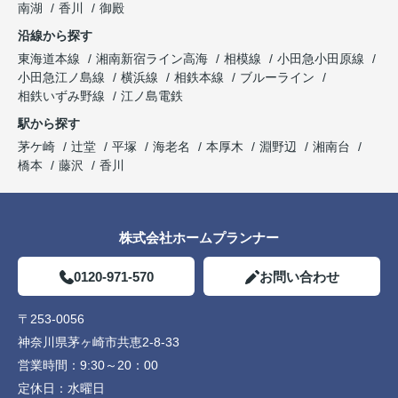
南湖
香川
御殿
沿線から探す
東海道本線
湘南新宿ライン高海
相模線
小田急小田原線
小田急江ノ島線
横浜線
相鉄本線
ブルーライン
相鉄いずみ野線
江ノ島電鉄
駅から探す
茅ケ崎
辻堂
平塚
海老名
本厚木
淵野辺
湘南台
橋本
藤沢
香川
株式会社ホームプランナー
0120-971-570
お問い合わせ
〒253-0056
神奈川県茅ヶ崎市共恵2-8-33
営業時間：
9:30～20：00
定休日：
水曜日