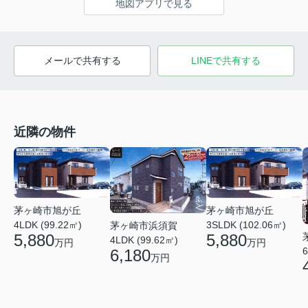
地図アプリで見る
メールで共有する
LINEで共有する
近隣の物件
茅ヶ崎市旭が丘
茅ヶ崎市旭が丘
4LDK (99.22㎡)
3SLDK (102.06㎡)
茅ヶ崎市浜須賀
5,880
5,880
4LDK (99.62㎡)
万円
万円
6
6,180
万円