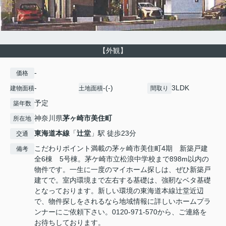
【外観】
-
価格
-
-(-)
3LDK
建物面積
土地面積
間取り
予定
築年数
神奈川県
茅ヶ崎市
美住町
所在地
東海道本線
「
辻堂
」駅 徒歩23分
交通
こだわりポイント満載の茅ヶ崎市美住町4期 新築戸建
備考
全6棟 5号棟。茅ケ崎市立松浪中学校まで898m以内の
物件です。一生に一度のマイホーム探しは、ぜひ新築戸
建てで。室内環境まで左右する基礎は、強靭なベタ基礎
となっております。新しい環境の東海道本線辻堂近辺
で、物件探しをされるなら地域情報に詳しいホームプラ
ンナーにご依頼下さい。0120-971-570から、ご連絡を
お待ちしております。