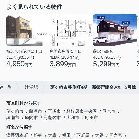
よく見られている物件
海老名市望地２丁目
座間市座間１丁目
藤沢市高倉
3LDK (98.23㎡)
4LDK (105.47㎡)
4LDK (96.25㎡)
4
4,950
3,899
5,299
万円
万円
万円
建一覧
辻堂駅
茅ヶ崎市美住町4期 新築戸建全6棟 5号棟
市区町村から探す
茅ヶ崎市
藤沢市
平塚市
相模原市中央区
厚木市
綾瀬市
座間市
海老名市
大和市
町田市
町名から探す
淵野辺本町
松林
大庭
福田
下町屋
大鋸
四之宮