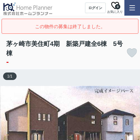
0
ログイン
お気に入り
この物件の募集は終了しました。
茅ヶ崎市美住町4期 新築戸建全6棟 5号
棟
-
1
/
1