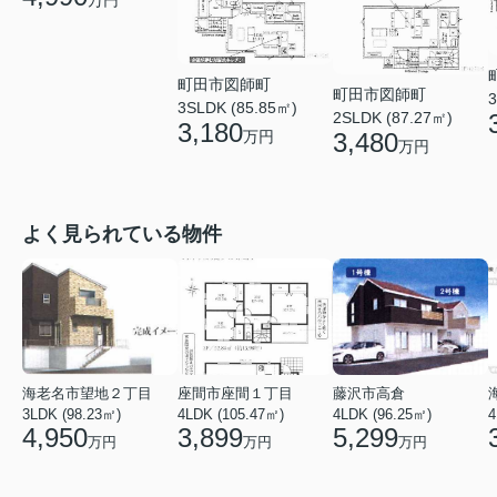
万円
町田市図師町
町田市図師町
3
3SLDK (85.85㎡)
2SLDK (87.27㎡)
3,180
万円
3,480
万円
よく見られている物件
海老名市望地２丁目
座間市座間１丁目
藤沢市高倉
3LDK (98.23㎡)
4LDK (105.47㎡)
4LDK (96.25㎡)
4
4,950
3,899
5,299
万円
万円
万円