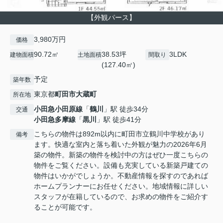
【外観パース】
3,980万円
価格
90.72㎡
38.53坪
3LDK
建物面積
土地面積
間取り
(127.40㎡)
予定
築年数
東京都
町田市
大蔵町
所在地
小田急小田原線
「
鶴川
」駅 徒歩34分
交通
小田急多摩線
「
黒川
」駅 徒歩41分
こちらの物件は892m以内に町田市立鶴川中学校があり
備考
ます。快適な室内と落ち着いた外観が魅力の2026年6月
築の物件。新築の物件を検討中の方はぜひ一度こちらの
物件をご覧ください。設備も充実している新築戸建ての
物件はいかがでしょうか。不動産情報を探すのであれば
ホームプランナーにお任せください。地域情報に詳しい
スタッフが在籍しているので、お求めの物件をご紹介す
ることが可能です。