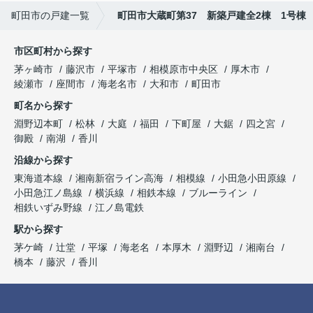
町田市の戸建一覧
町田市大蔵町第37 新築戸建全2棟 1号棟
市区町村から探す
茅ヶ崎市
藤沢市
平塚市
相模原市中央区
厚木市
綾瀬市
座間市
海老名市
大和市
町田市
町名から探す
淵野辺本町
松林
大庭
福田
下町屋
大鋸
四之宮
御殿
南湖
香川
沿線から探す
東海道本線
湘南新宿ライン高海
相模線
小田急小田原線
小田急江ノ島線
横浜線
相鉄本線
ブルーライン
相鉄いずみ野線
江ノ島電鉄
駅から探す
茅ケ崎
辻堂
平塚
海老名
本厚木
淵野辺
湘南台
橋本
藤沢
香川