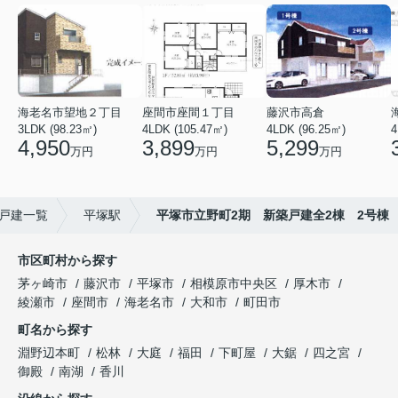
海老名市望地２丁目
座間市座間１丁目
藤沢市高倉
3LDK (98.23㎡)
4LDK (105.47㎡)
4LDK (96.25㎡)
4
4,950
3,899
5,299
万円
万円
万円
戸建一覧
平塚駅
平塚市立野町2期 新築戸建全2棟 2号棟
市区町村から探す
茅ヶ崎市
藤沢市
平塚市
相模原市中央区
厚木市
綾瀬市
座間市
海老名市
大和市
町田市
町名から探す
淵野辺本町
松林
大庭
福田
下町屋
大鋸
四之宮
御殿
南湖
香川