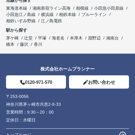
沿線から探す
東海道本線
湘南新宿ライン高海
相模線
小田急小田原線
小田急江ノ島線
横浜線
相鉄本線
ブルーライン
相鉄いずみ野線
江ノ島電鉄
駅から探す
茅ケ崎
辻堂
平塚
海老名
本厚木
淵野辺
湘南台
橋本
藤沢
香川
株式会社ホームプランナー
0120-971-570
お問い合わせ
〒253-0056
神奈川県茅ヶ崎市共恵2-8-33
営業時間：
9:30～20：00
定休日：
水曜日
トップページ