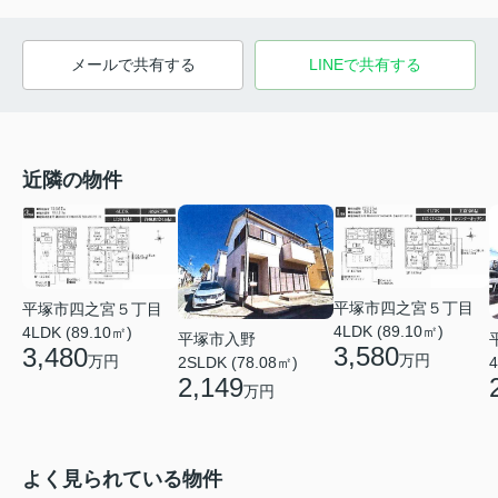
メールで共有する
LINEで共有する
近隣の物件
平塚市四之宮５丁目
平塚市四之宮５丁目
4LDK (89.10㎡)
4LDK (89.10㎡)
平塚市入野
3,580
3,480
万円
万円
2SLDK (78.08㎡)
4
2,149
万円
よく見られている物件