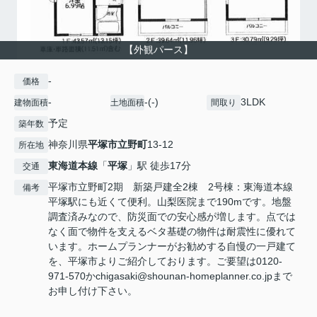
【外観パース】
-
価格
-
-(-)
3LDK
建物面積
土地面積
間取り
予定
築年数
神奈川県
平塚市
立野町
13-12
所在地
東海道本線
「
平塚
」駅 徒歩17分
交通
平塚市立野町2期 新築戸建全2棟 2号棟：東海道本線
備考
平塚駅にも近くて便利。山梨医院まで190mです。地盤
調査済みなので、防災面での安心感が増します。点では
なく面で物件を支えるベタ基礎の物件は耐震性に優れて
います。ホームプランナーがお勧めする自慢の一戸建て
を、平塚市よりご紹介しております。ご要望は0120-
971-570かchigasaki@shounan-homeplanner.co.jpまで
お申し付け下さい。