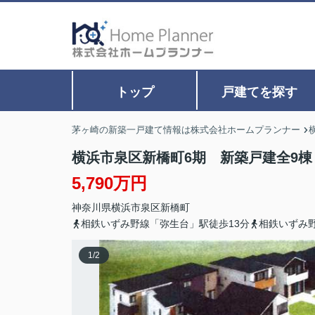
トップ
戸建てを探す
茅ヶ崎の新築一戸建て情報は株式会社ホームプランナー
横浜市泉区新橋町6期 新築戸建全9棟
5,790万円
神奈川県
横浜市泉区
新橋町
相鉄いずみ野線「弥生台」駅徒歩13分
相鉄いずみ
1
/
2