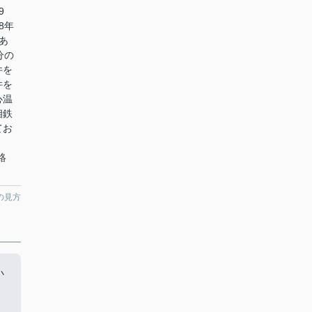
9
8年
あ
分の
件を
件を
心温
相鉄
てお
絡
の見方
小