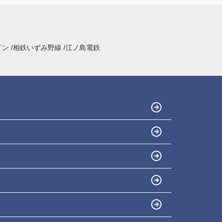
イン
相鉄いずみ野線
江ノ島電鉄