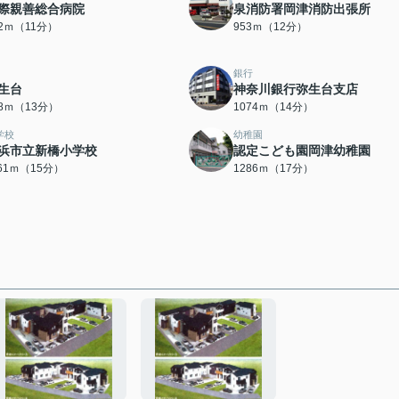
際親善総合病院
泉消防署岡津消防出張所
12ｍ（11分）
953ｍ（12分）
銀行
生台
神奈川銀行弥生台支店
88ｍ（13分）
1074ｍ（14分）
学校
幼稚園
浜市立新橋小学校
認定こども園岡津幼稚園
161ｍ（15分）
1286ｍ（17分）