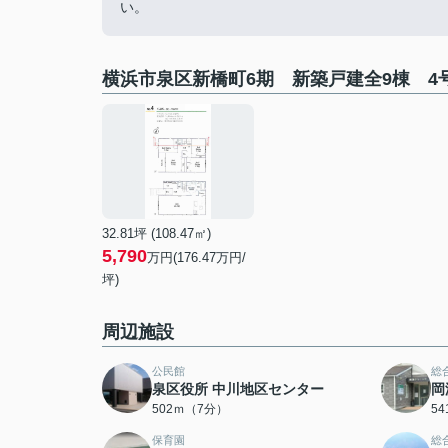
い。
横浜市泉区新橋町6期 新築戸建全9棟 4
32.81坪 (108.47㎡)
5,790
万円(176.47万円/
坪)
周辺施設
公民館
総
泉区役所 中川地区センター
岡
502ｍ（7分）
5
保育園
総