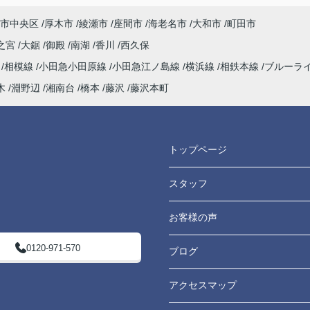
市中央区
厚木市
綾瀬市
座間市
海老名市
大和市
町田市
之宮
大鋸
御殿
南湖
香川
西久保
海
相模線
小田急小田原線
小田急江ノ島線
横浜線
相鉄本線
ブルーラ
木
淵野辺
湘南台
橋本
藤沢
藤沢本町
トップページ
スタッフ
お客様の声
0120-971-570
ブログ
アクセスマップ