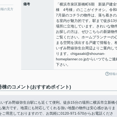
備考
「横浜市泉区新橋町6期 新築戸建全
情報の見方
棟 4号棟」のここがイチオシ。令和
7月築のコチラの物件は、落ち着きの
る室内が魅力的です。駅まで徒歩13
場所に立地しています。きれいな物
お探しの方は、ぜひこちらの新築物
ご覧ください。ホームプランナーの
まる空間を演出する戸建て情報を、
いずみ野線弥生台周辺よりご案内し
ります。chigasaki@shounan-
homeplanner.co.jpからいつでもご連
下さい。
情報
号棟のコメント(おすすめポイント)
鉄いずみ野線弥生台駅にも近くて便利。徒歩15分の場所に横浜市立新橋
も魅力です。地震にも対応してくれる強い地盤の物件は安心感がありま
用意しておりますので、お気軽に0120-971-570からお電話くださ