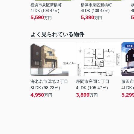
横浜市泉区新橋町
横浜市泉区新橋町
4LDK (108.47㎡)
4LDK (108.47㎡)
4
5,590
5,390
5
万円
万円
よく見られている物件
海老名市望地２丁目
座間市座間１丁目
藤沢市
3LDK (98.23㎡)
4LDK (105.47㎡)
4LDK 
4,950
3,899
5,29
万円
万円