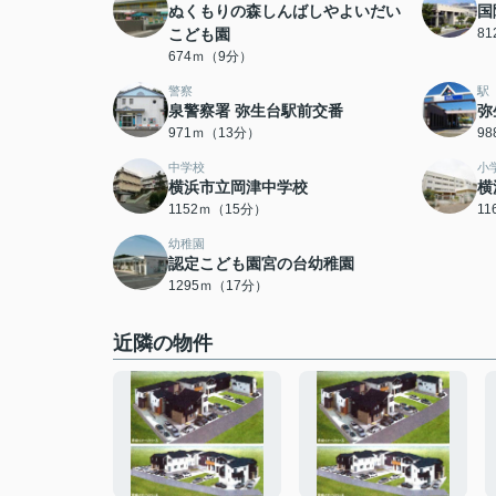
ぬくもりの森しんばしやよいだい
国
こども園
8
674ｍ（9分）
警察
駅
泉警察署 弥生台駅前交番
弥
971ｍ（13分）
9
中学校
小
横浜市立岡津中学校
横
1152ｍ（15分）
1
幼稚園
認定こども園宮の台幼稚園
1295ｍ（17分）
近隣の物件