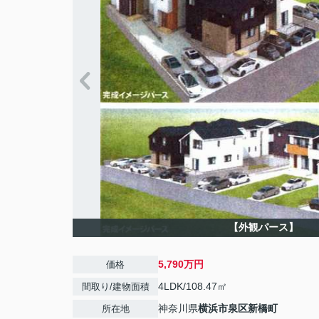
【外観パース】
5,790万円
価格
4LDK/108.47㎡
間取り/建物面積
神奈川県
横浜市泉区
新橋町
所在地