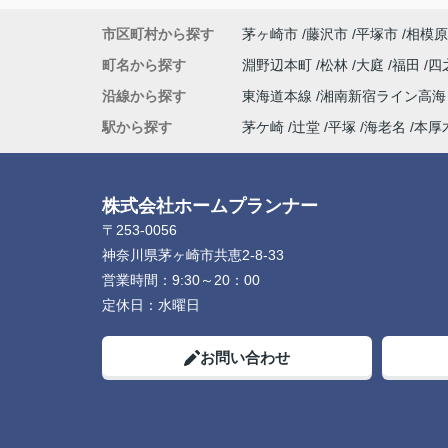
市区町村から探す
茅ヶ崎市
藤沢市
平塚市
相模原
町名から探す
淵野辺本町
松林
大庭
福田
四
沿線から探す
東海道本線
湘南新宿ライン高
駅から探す
茅ケ崎
辻堂
平塚
海老名
本厚
株式会社ホームプランナー
〒253-0056
神奈川県茅ヶ崎市共恵2-8-33
営業時間：
9:30～20：00
定休日：
水曜日
お問い合わせ