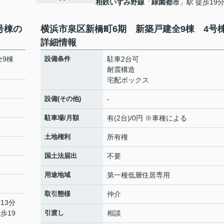
相鉄いずみ野線
「
緑園都市
」駅 徒歩19
号棟の
横浜市泉区新橋町6期 新築戸建全9棟 4号
詳細情報
全9棟
設備条件
駐車2台可
耐震構造
宅配ボックス
設備(その他)
-
駐車場/月額
有(2台)/0円 ※車種による
土地権利
所有権
国土法届出
不要
用途地域
第一種低層住居専用
取引態様
仲介
13分
歩19
引渡し
相談