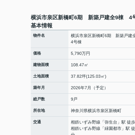
横浜市泉区新橋町6期 新築戸建全9棟 4
基本情報
物件名
横浜市泉区新橋町6期 新築戸建
4号棟
価格
5,790万円
建物面積
108.47㎡
土地面積
37.82坪(125.03㎡)
築年月
2026年7月（予定）
総戸数
9戸
所在地
神奈川県
横浜市泉区
新橋町
交通
相鉄いずみ野線
「
弥生台
」駅 徒歩
相鉄いずみ野線
「
緑園都市
」駅 徒
分