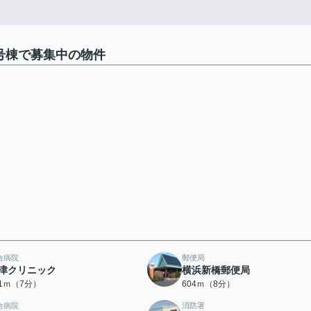
号棟で募集中の物件
合病院
郵便局
津クリニック
横浜新橋郵便局
41ｍ（7分）
604ｍ（8分）
合病院
消防署