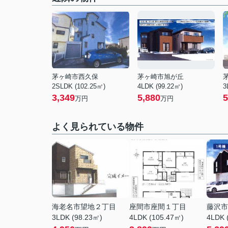
茅ヶ崎市西久保
茅ヶ崎市旭が丘
2SLDK (102.25㎡)
4LDK (99.22㎡)
3
3,349
5,880
5
万円
万円
よく見られている物件
海老名市望地２丁目
座間市座間１丁目
藤沢市
3LDK (98.23㎡)
4LDK (105.47㎡)
4LDK 