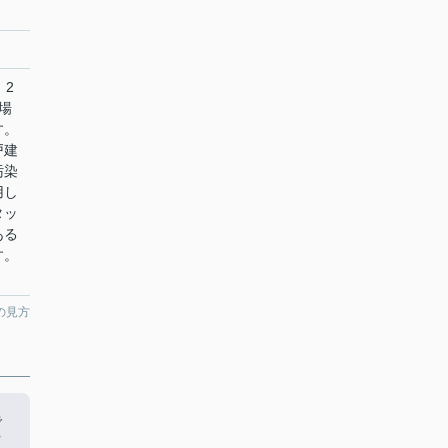
 2
場
す。
戸建
汚染
用し
タッ
ある
す。
。
の見方
で