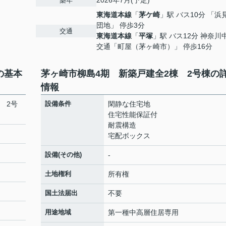
2026年7月(予定)
築年
東海道本線
「
茅ケ崎
」駅 バス10分 「浜
団地」 停歩3分
交通
東海道本線
「
平塚
」駅 バス12分 神奈川
交通「町屋（茅ヶ崎市）」 停歩16分
の基本
茅ヶ崎市柳島4期 新築戸建全2棟 2号棟の
情報
 2号
設備条件
閑静な住宅地
住宅性能保証付
耐震構造
宅配ボックス
設備(その他)
-
土地権利
所有権
国土法届出
不要
用途地域
第一種中高層住居専用