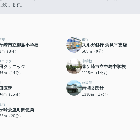
し致します。
学校
銀行
ケ崎市立柳島小学校
スルガ銀行 浜見平支店
98ｍ（8分）
665ｍ（9分）
リニック
中学校
田クリニック
茅ケ崎市立中島中学校
056ｍ（14分）
1115ｍ（14分）
科
公民館
田医院
南湖公民館
194ｍ（15分）
1330ｍ（17分）
便局
ヶ崎茶屋町郵便局
522ｍ（20分）