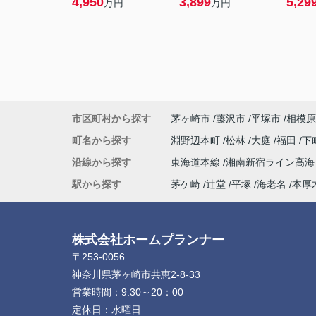
4,950
3,899
5,29
万円
万円
市区町村から探す
茅ヶ崎市
藤沢市
平塚市
相模原
町名から探す
淵野辺本町
松林
大庭
福田
下
沿線から探す
東海道本線
湘南新宿ライン高
駅から探す
茅ケ崎
辻堂
平塚
海老名
本厚
株式会社ホームプランナー
〒253-0056
神奈川県茅ヶ崎市共恵2-8-33
営業時間：
9:30～20：00
定休日：
水曜日