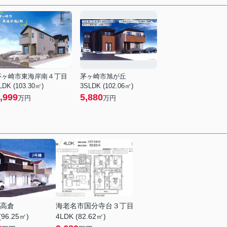
茅ヶ崎市東海岸南４丁目
茅ヶ崎市旭が丘
LDK (103.30㎡)
3SLDK (102.06㎡)
,999
5,880
万円
万円
高倉
海老名市国分寺台３丁目
(96.25㎡)
4LDK (82.62㎡)