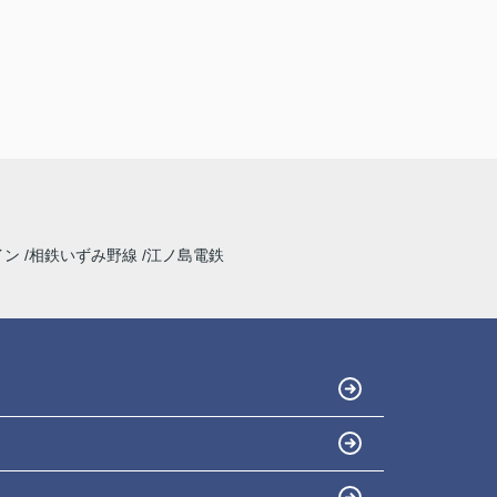
イン
相鉄いずみ野線
江ノ島電鉄