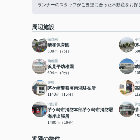
ランナーのスタッフがご要望に合った不動産をお探
周辺施設
保育園
小
清和保育園
茅
508ｍ（7分）
5
幼稚園
ク
浜見平幼稚園
成
694ｍ（9分）
1
警察
内
茅ケ崎警察署南湖駐在所
高
1143ｍ（15分）
1
消防署
郵
茅ケ崎市消防本部茅ケ崎市消防署
茅
海岸出張所
1
1480ｍ（19分）
近隣の物件