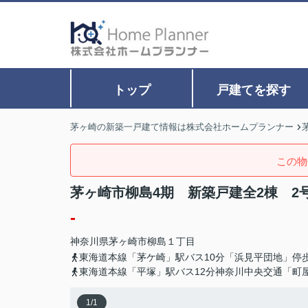
トップ
戸建てを探す
茅ヶ崎の新築一戸建て情報は株式会社ホームプランナー
この物
茅ヶ崎市柳島4期 新築戸建全2棟 2
-
神奈川県
茅ヶ崎市
柳島
１丁目
東海道本線「茅ケ崎」駅バス10分「浜見平団地」停
東海道本線「平塚」駅バス12分神奈川中央交通「町
1
/
1