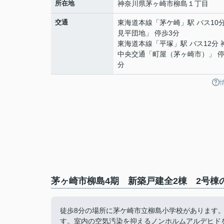
所在地
神奈川県
茅ヶ崎市
柳島
１丁目
交通
東海道本線
「
茅ケ崎
」駅 バス10
見平団地」 停歩3分
東海道本線
「
平塚
」駅 バス12分
中央交通「町屋（茅ヶ崎市）」 停
分
茅ヶ崎市柳島4期 新築戸建全2棟 2号棟
徒歩8分の場所に茅ケ崎市立柳島小学校があります
す。室内の空気汚染を抑えるノンホルムアルデヒドを使