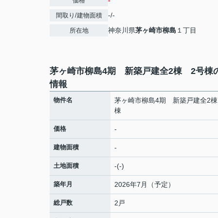
-
価格
-/-
間取り/建物面積
神奈川県
茅ヶ崎市
柳島
１丁目
所在地
茅ヶ崎市柳島4期 新築戸建全2棟 2号棟
情報
物件名
茅ヶ崎市柳島4期 新築戸建全2棟
棟
価格
-
建物面積
-
土地面積
-(-)
築年月
2026年7月（予定）
総戸数
2戸