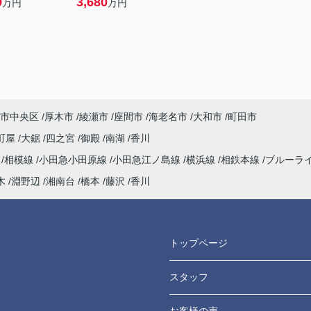
9
3,680
万円
万円
市中央区
厚木市
綾瀬市
座間市
海老名市
大和市
町田市
町屋
大鋸
四之宮
御殿
南湖
香川
海
相模線
小田急小田原線
小田急江ノ島線
横浜線
相鉄本線
ブルーラ
木
淵野辺
湘南台
橋本
藤沢
香川
トップページ
スタッフ