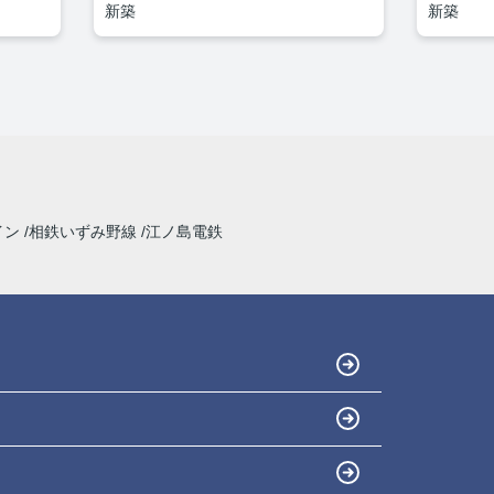
新築
新築
イン
相鉄いずみ野線
江ノ島電鉄