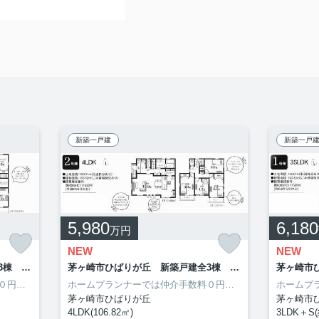
新築一戸建
新築一戸
5,980
6,180
万円
NEW
NEW
茅ヶ崎市ひばりが丘 新築戸建全3棟 3号棟
茅ヶ崎市ひばりが丘 新築戸建全3棟 2号棟
ホームプランナーでは仲介手数料０円（無料）となり、諸経費約191万円軽減可能です。キッチンに窓があるのでいつでも空気の入れ替えができます。3口コンロが付いているので、同時にたくさん料理できるので毎日忙しい人におすすめです。新築戸建てはみんなの夢です。3SLDKの間取りです。こだわり条件としてニーズが高いのが、洗面化粧台です。近くにスーパーがあれば、すぐに買い物ができるので便利ですね。
ホームプランナーでは仲介手数料０円（無料）となり、諸経費約201万円軽減可能です。海が近く、いつでも海岸沿いを散歩できます。こちらの物件は南向きです。カウンターキッチンとなっているので、リビングの様子がひと目でわかります。茅ヶ崎市で素敵な住まいを探すなら、ホームプランナーにお尋ねください。0120-971-570から、売買戸建てに関するご質問を承っております。
茅ヶ崎市ひばりが丘
茅ヶ崎市
4LDK(106.82㎡)
3LDK＋S(