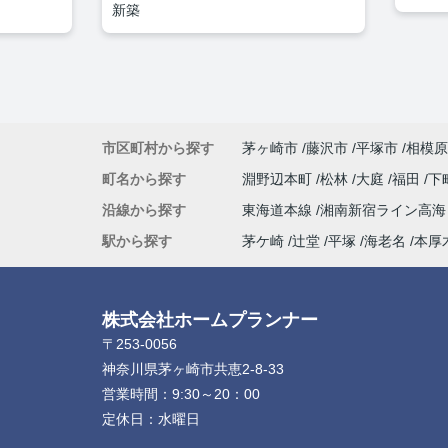
新築
市区町村から探す
茅ヶ崎市
藤沢市
平塚市
相模原
町名から探す
淵野辺本町
松林
大庭
福田
下
沿線から探す
東海道本線
湘南新宿ライン高
駅から探す
茅ケ崎
辻堂
平塚
海老名
本厚
株式会社ホームプランナー
〒253-0056
神奈川県茅ヶ崎市共恵2-8-33
営業時間：
9:30～20：00
定休日：
水曜日