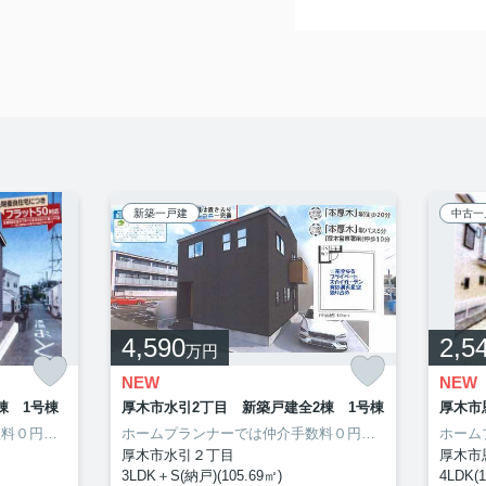
新築一戸建
中古一
4,590
2,5
万円
NEW
NEW
棟 1号棟
厚木市水引2丁目 新築戸建全2棟 1号棟
厚木市
ホームプランナーでは仲介手数料０円（無料）となり、諸経費約207万円軽減可能です。こだわりで選びたい方におすすめ。茅ヶ崎市エリアで住まいをお探しなら「茅ヶ崎市浜須賀 新築全1棟 1号棟」。ファミリー向けのポイント、茅ケ崎市立浜須賀小学校が徒歩8分のところにあります。ホームプランナーがご紹介している売買戸建ては、東海道本線茅ケ崎周辺にもございます。0120-971-570から、いつでもご連絡下さい。
ホームプランナーでは仲介手数料０円（無料）となり、諸経費約181万円軽減可能です。新生活を失敗せず、スタートさせたいならこちらの「厚木市水引2丁目 新築戸建全2棟 1号棟」はいかがでしょうか。J厚木市立病院まで429mです。ホームプランナーは、厚木市にある小田急小田原線本厚木近郊の一戸建て情報を多彩にご案内しております。0120-971-570に、遠慮なくお問い合わせ下さい。
厚木市水引２丁目
厚木市
3LDK＋S(納戸)(105.69㎡)
4LDK(1