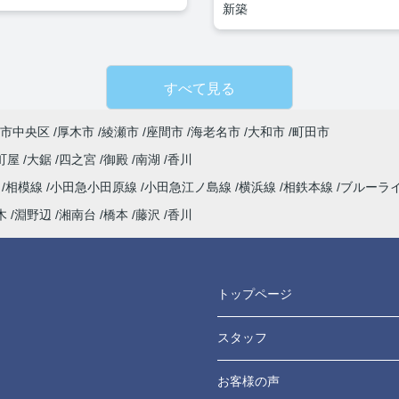
新築
すべて見る
市中央区
厚木市
綾瀬市
座間市
海老名市
大和市
町田市
町屋
大鋸
四之宮
御殿
南湖
香川
海
相模線
小田急小田原線
小田急江ノ島線
横浜線
相鉄本線
ブルーラ
木
淵野辺
湘南台
橋本
藤沢
香川
トップページ
スタッフ
お客様の声