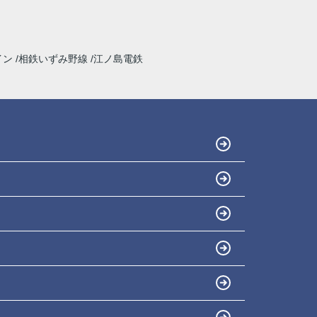
イン
相鉄いずみ野線
江ノ島電鉄