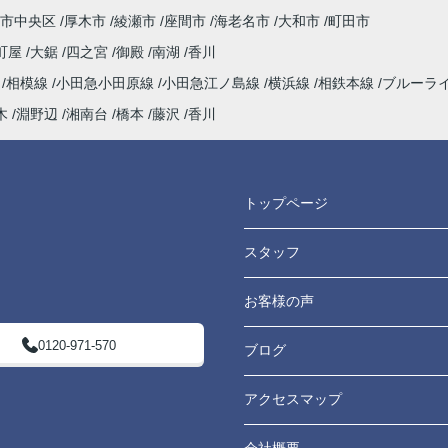
市中央区
厚木市
綾瀬市
座間市
海老名市
大和市
町田市
町屋
大鋸
四之宮
御殿
南湖
香川
海
相模線
小田急小田原線
小田急江ノ島線
横浜線
相鉄本線
ブルーラ
木
淵野辺
湘南台
橋本
藤沢
香川
トップページ
スタッフ
お客様の声
0120-971-570
ブログ
アクセスマップ