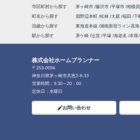
市区町村から探す
茅ヶ崎市
藤沢市
平塚市
相模原
町名から探す
淵野辺本町
松林
大庭
福田
下
沿線から探す
東海道本線
湘南新宿ライン高
駅から探す
茅ケ崎
辻堂
平塚
海老名
本厚
株式会社ホームプランナー
〒253-0056
神奈川県茅ヶ崎市共恵2-8-33
営業時間：
9:30～20：00
定休日：
水曜日
お問い合わせ