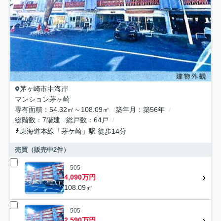
茅ヶ崎市
中海岸
マンション茅ヶ崎
専有面積
54.32㎡～108.09㎡
築年月
築56年
総階数
7階建
総戸数
64戸
東海道本線
「
茅ケ崎
」駅 徒歩14分
売買（販売中
2
件）
505
4,090万円
108.09㎡
505
2,590万円