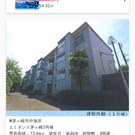
54.32㎡
茅ヶ崎市
中海岸
エミネンス茅ヶ崎3号棟
専有面積
73.84㎡
築年月
築46年
総階数
3階建