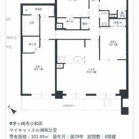
茅ヶ崎市
小和田
マイキャッスル湘南辻堂
専有面積
101.93㎡
築年月
築29年
総階数
6階建