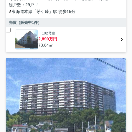
総戸数
29戸
東海道本線
「
茅ケ崎
」駅 徒歩15分
売買（販売中
1
件）
102号室
2,890万円
73.84㎡