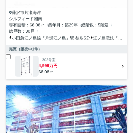
藤沢市
片瀬海岸
シルフィード湘南
専有面積
68.08㎡
築年月
築29年
総階数
5階建
総戸数
30戸
小田急江ノ島線
「
片瀬江ノ島
」駅 徒歩5分
江ノ島電鉄
「
江ノ島
売買（販売中
1
件）
303号室
4,999万円
68.08㎡