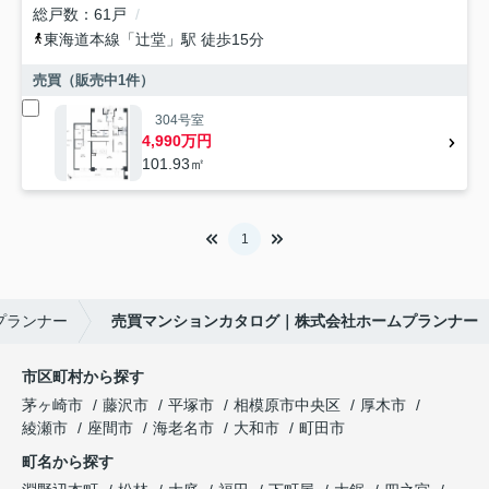
総戸数
61戸
東海道本線
「
辻堂
」駅 徒歩15分
売買（販売中
1
件）
304号室
4,990万円
101.93㎡
1
プランナー
売買マンションカタログ｜株式会社ホームプランナー
市区町村から探す
茅ヶ崎市
藤沢市
平塚市
相模原市中央区
厚木市
綾瀬市
座間市
海老名市
大和市
町田市
町名から探す