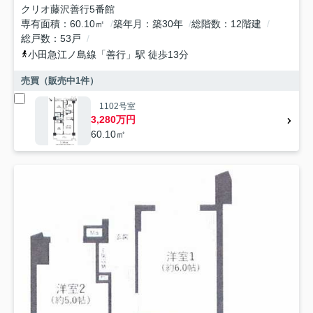
クリオ藤沢善行5番館
専有面積
60.10㎡
築年月
築30年
総階数
12階建
総戸数
53戸
小田急江ノ島線
「
善行
」駅 徒歩13分
売買（販売中
1
件）
1102号室
3,280万円
60.10㎡