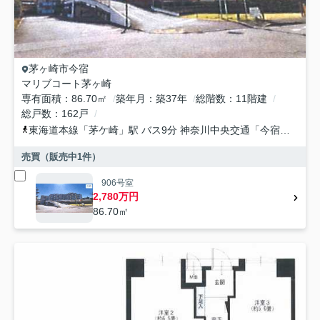
茅ヶ崎市
今宿
マリブコート茅ヶ崎
専有面積
86.70㎡
築年月
築37年
総階数
11階建
総戸数
162戸
東海道本線
「
茅ケ崎
」駅 バス9分 神奈川中央交通「今宿（茅ヶ崎市）」 停歩5分
売買（販売中
1
件）
906号室
2,780万円
86.70㎡