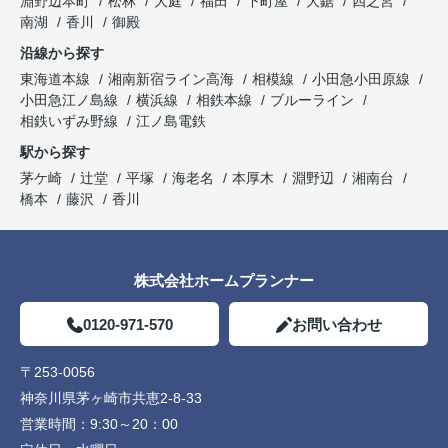
淵野辺本町
松林
大庭
福田
下町屋
大鋸
四之宮
南湖
香川
御殿
沿線から探す
東海道本線
湘南新宿ライン高海
相模線
小田急小田原線
小田急江ノ島線
横浜線
相鉄本線
ブルーライン
相鉄いずみ野線
江ノ島電鉄
駅から探す
茅ケ崎
辻堂
平塚
海老名
本厚木
淵野辺
湘南台
橋本
藤沢
香川
株式会社ホームプランナー
0120-971-570
お問い合わせ
〒253-0056
神奈川県茅ヶ崎市共恵2-8-33
営業時間：
9:30～20：00