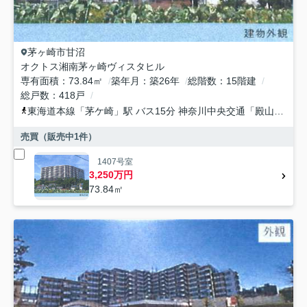
茅ヶ崎市
甘沼
オクトス湘南茅ヶ崎ヴィスタヒル
専有面積
73.84㎡
築年月
築26年
総階数
15階建
総戸数
418戸
東海道本線
「
茅ケ崎
」駅 バス15分 神奈川中央交通「殿山公園前」 停歩2分
売買（販売中
1
件）
1407号室
3,250万円
73.84㎡