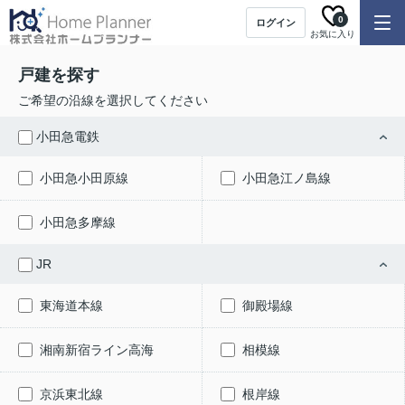
0
ログイン
お気に入り
戸建を探す
ご希望の沿線を選択してください
小田急電鉄
小田急小田原線
小田急江ノ島線
小田急多摩線
JR
東海道本線
御殿場線
湘南新宿ライン高海
相模線
京浜東北線
根岸線