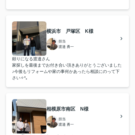
横浜市 戸塚区 K様
担当
渡邉 勇一
頼りになる渡邉さん
家探しを最後までお付き合い頂きありがとうございました
♪今後もリフォームや家の事何かあったら相談にのって下
さい✧*｡
相模原市南区 N様
担当
渡邉 勇一