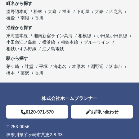
町名から探す
淵野辺本町
松林
大庭
福田
下町屋
大鋸
四之宮
御殿
南湖
香川
沿線から探す
東海道本線
湘南新宿ライン高海
相模線
小田急小田原線
小田急江ノ島線
横浜線
相鉄本線
ブルーライン
相鉄いずみ野線
江ノ島電鉄
駅から探す
茅ケ崎
辻堂
平塚
海老名
本厚木
淵野辺
湘南台
橋本
藤沢
香川
株式会社ホームプランナー
0120-971-570
お問い合わせ
〒253-0056
神奈川県茅ヶ崎市共恵2-8-33